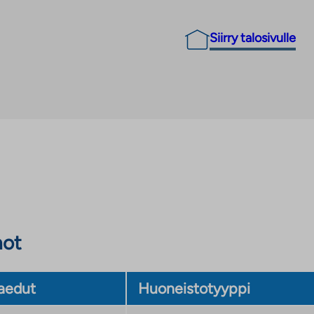
Siirry talosivulle
not
aedut
Huoneistotyyppi