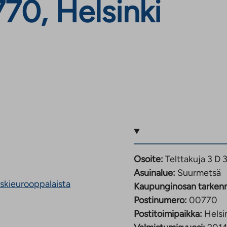
70, Helsinki
Osoite:
Telttakuja 3 D 
Asuinalue:
Suurmetsä
eskieurooppalaista
Kaupunginosan tarken
Postinumero:
00770
Postitoimipaikka:
Helsi