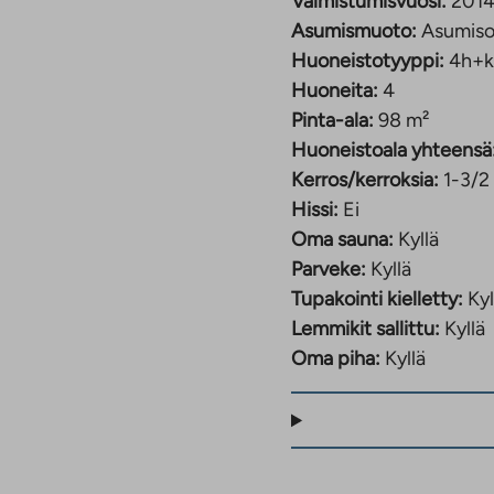
Valmistumisvuosi:
201
Asumismuoto:
Asumiso
Huoneistotyyppi:
4h+k
Huoneita:
4
Pinta-ala:
98 m²
Huoneistoala yhteensä
Kerros/kerroksia:
1-3/2
Hissi:
Ei
Oma sauna:
Kyllä
Parveke:
Kyllä
Tupakointi kielletty:
Kyl
Lemmikit sallittu:
Kyllä
Oma piha:
Kyllä