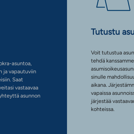
Tutustu as
Voit tutustua asun
tehdä kanssamme 
okra-asuntoa,
asumisoikeusasun
 ja vapautuviin
sinulle mahdollis
siin. Saat
aikana. Järjestämm
eitasi vastaavaa
vapaissa asunnoiss
n yhteyttä asunnon
järjestää vastaava
kohteissa.