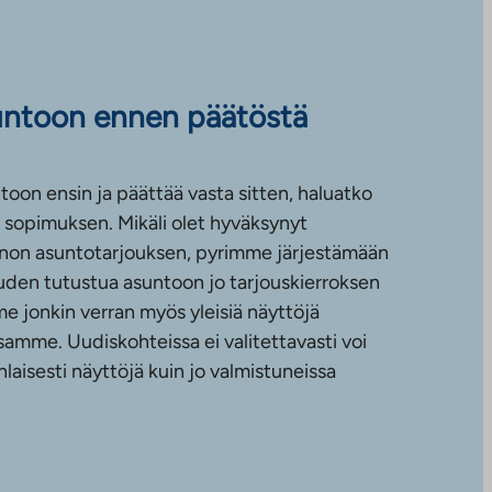
untoon ennen päätöstä
toon ensin ja päättää vasta sitten, haluatko
sopimuksen. Mikäli olet hyväksynyt
non asuntotarjouksen, pyrimme järjestämään
uuden tutustua asuntoon jo tarjouskierroksen
e jonkin verran myös yleisiä näyttöjä
amme. Uudiskohteissa ei valitettavasti voi
nlaisesti näyttöjä kuin jo valmistuneissa