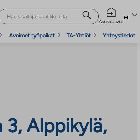
FI
Asukassivut
Avoimet työpaikat
TA-Yhtiöt
Yhteystiedot
3, Alppikylä,