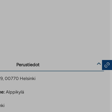
Perustiedot
39, 00770 Helsinki
ne:
Alppikylä
nki