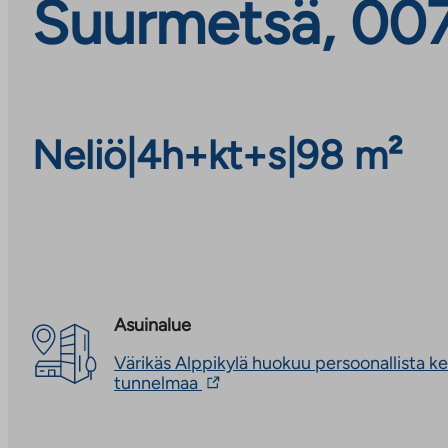
Suurmetsä, 007
Neliö
|
4h+kt+s
|
98 m²
Asuinalue
Värikäs Alppikylä huokuu persoonallista k
Linkki
tunnelmaa
vie
ulkopuoliseen
palveluun.