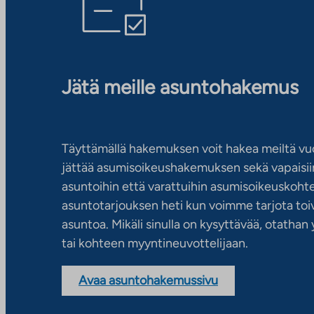
Jätä meille asuntohakemus
Täyttämällä hakemuksen voit hakea meiltä vu
jättää asumisoikeushakemuksen sekä vapaisiin
asuntoihin että varattuihin asumisoikeuskohtei
asuntotarjouksen heti kun voimme tarjota toiv
asuntoa. Mikäli sinulla on kysyttävää, otatha
tai kohteen myyntineuvottelijaan.
Avaa asuntohakemussivu