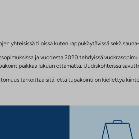
jen yhteisissä tiloissa kuten rappukäytävissä sekä sauna- 
ussopimuksissa ja vuodesta 2020 tehdyissä vuokrasopimu
 tupakointipaikkaa lukuun ottamatta. Uudiskohteissa savu
us tarkoittaa sitä, että tupakointi on kiellettyä kiinteis