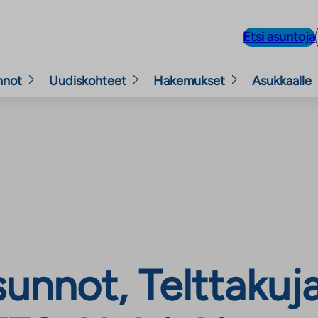
Etsi asuntoja
nnot
Uudiskohteet
Hakemukset
Asukkaalle
nnot, Telttakuja 