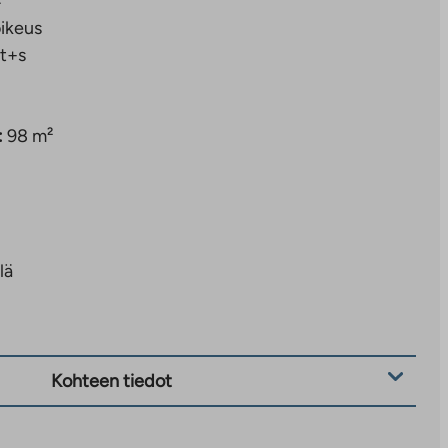
4
ikeus
t+s
:
98 m²
lä
Kohteen tiedot