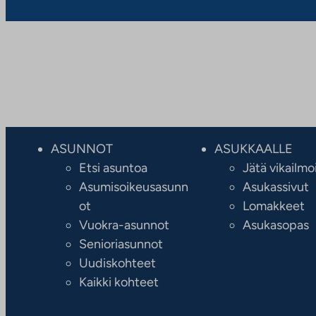
ASUNNOT
ASUKKAALLE
Etsi asuntoa
Jätä vikailmo
Asumisoikeusasunn
Asukassivut
ot
Lomakkeet
Vuokra-asunnot
Asukasopas
Senioriasunnot
Uudiskohteet
Kaikki kohteet