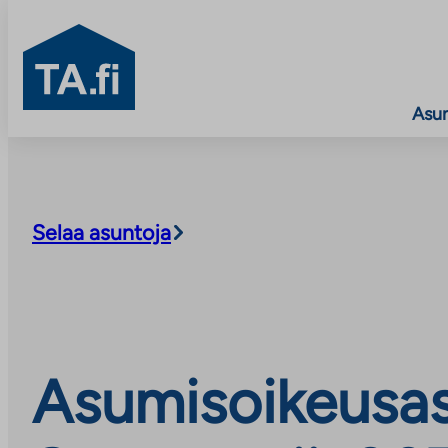
TA.fi
Asu
Siirry
sisältöön
Selaa asuntoja
Asumisoikeusasu