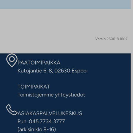
Versio 260618.1607
PÄÄTOIMIPAIKKA
Kutojantie 6-8, 02630 Espoo
TOIMIPAIKAT
Toimistojemme yhteystiedot
ASIAKASPALVELUKESKUS
Puh. 045 7734 3777
(arkisin klo 8-16)