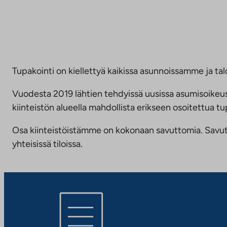
Tupakointi on kiellettyä kaikissa asunnoissamme ja talo
Vuodesta 2019 lähtien tehdyissä uusissa asumisoike
kiinteistön alueella mahdollista erikseen osoitettua
Osa kiinteistöistämme on kokonaan savuttomia. Savuttomu
yhteisissä tiloissa.