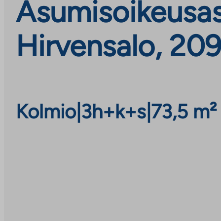
Asumisoikeusasu
Hirvensalo, 20
Kolmio
|
3h+k+s
|
73,5 m²