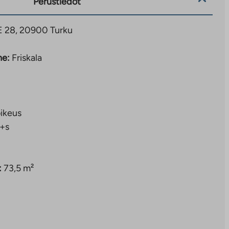
Perustiedot
E 28, 20900 Turku
ne:
Friskala
ikeus
+s
:
73,5 m²