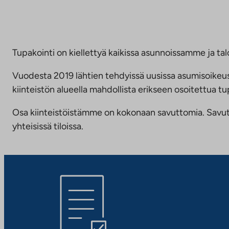
Tupakointi on kiellettyä kaikissa asunnoissamme ja talo
Vuodesta 2019 lähtien tehdyissä uusissa asumisoike
kiinteistön alueella mahdollista erikseen osoitettua
Osa kiinteistöistämme on kokonaan savuttomia. Savuttomu
yhteisissä tiloissa.