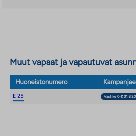
Muut vapaat ja vapautuvat asun
Huoneistonumero
Kampanjae
E 28
Vastike 0 € 31.8.20