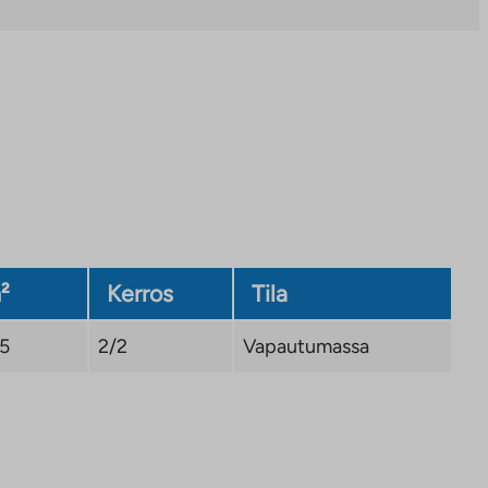
välilehteen
²
Kerros
Tila
,5
2/2
Vapautumassa