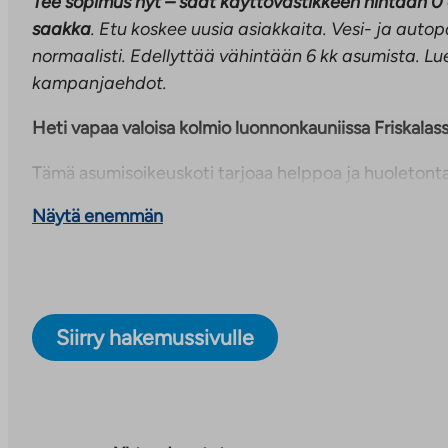
Tee sopimus nyt – saat käyttövastikkeen hintaan 0
saakka
. Etu koskee uusia asiakkaita. Vesi- ja aut
normaalisti. Edellyttää vähintään 6 kk asumista. Lue
kampanjaehdot.
Heti vapaa valoisa kolmio luonnonkauniissa Friskalass
Tämä asumisoikeuskoti tarjoaa helppoa ja huoletonta
valmistuneessa luhtitalon 2. kerroksessa. Huoneiston
Näytä enemmän
toimiva ja pintamateriaalit hillityn tyylikkäitä ja nyky
löytyy kaksi makuuhuonetta, joista toisesta on käynti 
parvekkeelle. Asunnossa on erillinen vaatehuone sek
molemmissa makuuhuoneissa. Lisäksi säilytystilaa löy
huoneistokohtaisista irtainvarastoista. Tilava erillinen
Siirry hakemussivulle
olohuone. HUOM! Sisäkuvat ovat kohteen toisesta v
Maunulantie 1-3 sijaitsee Hirvensalossa Friskalan rauh
pientaloalueella.