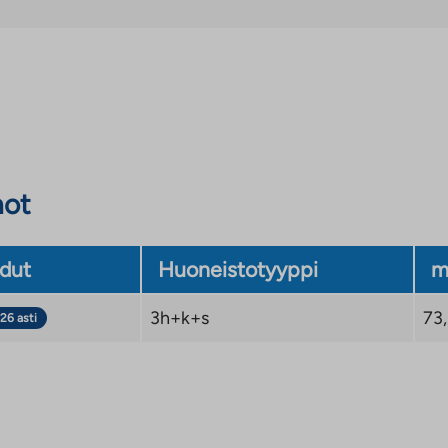
not
dut
Huoneistotyyppi
m
3h+k+s
73
26 asti