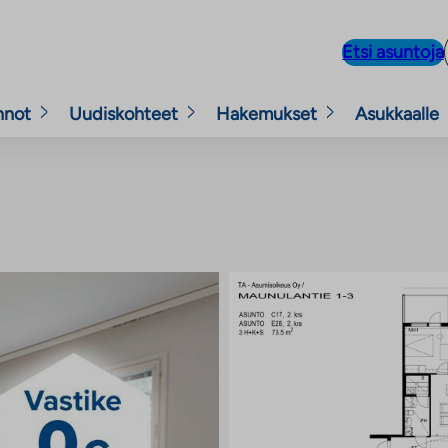
Etsi asuntoja
nnot
Uudiskohteet
Hakemukset
Asukkaalle