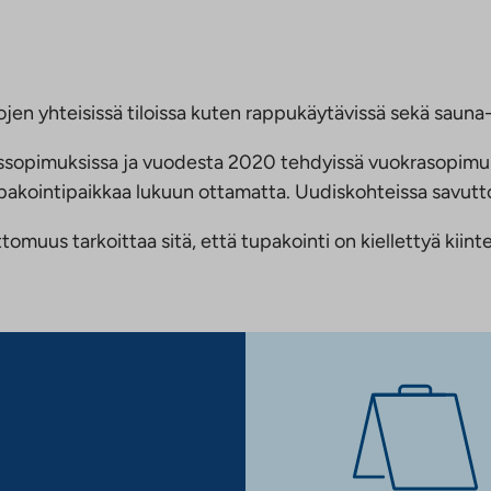
jen yhteisissä tiloissa kuten rappukäytävissä sekä sauna- 
ussopimuksissa ja vuodesta 2020 tehdyissä vuokrasopimu
 tupakointipaikkaa lukuun ottamatta. Uudiskohteissa savu
us tarkoittaa sitä, että tupakointi on kiellettyä kiinteis