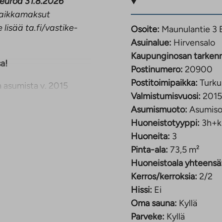
 euroa 31.8.2026
opaikkamaksut
 lisää ta.fi/vastike-
Osoite:
Maunulantie 3 
Asuinalue:
Hirvensalo
Kaupunginosan tarken
a!
Postinumero:
20900
Postitoimipaikka:
Turku
 asumista v. 2015
Valmistumisvuosi:
2015
 pohjaratkaisu on
Asumismuoto:
Asumiso
aikaisia. Asunnosta
Huoneistotyyppi:
3h+k
isolle laudoitetulle
Huoneita:
3
ä kaapistot
Pinta-ala:
73,5 m²
tyy
Huoneistoala yhteensä
 keittiö sekä avara
Kerros/kerroksia:
2/2
astaavasta asunnosta.
Hissi:
Ei
allisella
Oma sauna:
Kyllä
Parveke:
Kyllä