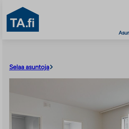
TA.fi
Asu
Siirry
sisältöön
Selaa asuntoja