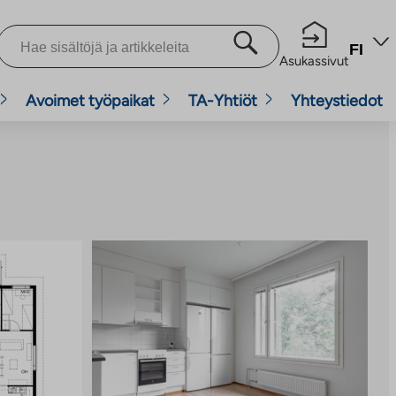
FI
Asukassivut
Avoimet työpaikat
TA-Yhtiöt
Yhteystiedot