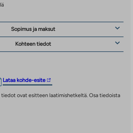
lä
Sopimus ja maksut
Kohteen tiedot
Linkki
Lataa kohde-esite
vie
iedot ovat esitteen laatimishetkeltä. Osa tiedoista
ulkopuoliseen
palveluun.
Linkki
aukeaa
uuteen