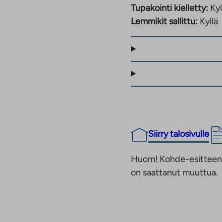
Tupakointi kielletty:
Kyl
,5 m² rivitaloasuntoja.
Lemmikit sallittu:
Kyllä
ttilattiat.
s. mukavuuslämpö.
rtaat ovat valkolakattua
as-länsisuuntaan,
 on mahdollisuus varata
a
paikkaa.
Siirry talosivulle
t tarjoavat mukavat
Huom! Kohde-esitteen t
akoulu sijaitsevat
on saattanut muuttua.
set palvelut löytyvät
noin 8 kilometriä.