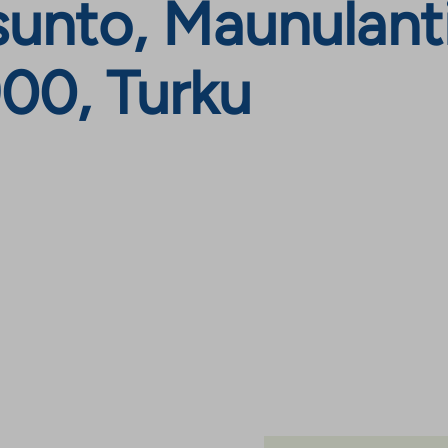
nto, Maunulantie
900, Turku