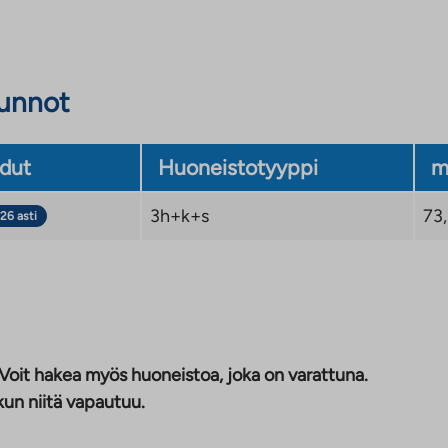
sunnot
dut
Huoneistotyyppi
m
3h+k+s
73
26 asti
 Voit hakea myös huoneistoa, joka on varattuna.
kun niitä vapautuu.