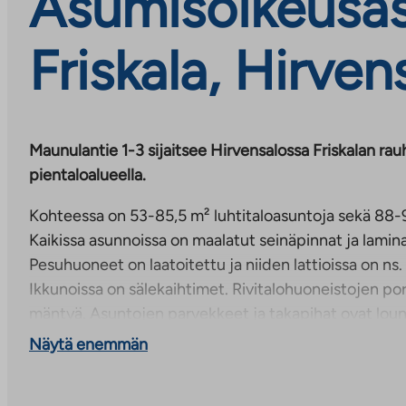
Asumisoikeusas
Friskala, Hirve
Maunulantie 1-3 sijaitsee Hirvensalossa Friskalan rauh
pientaloalueella.
Kohteessa on 53-85,5 m² luhtitaloasuntoja sekä 88-99
Kaikissa asunnoissa on maalatut seinäpinnat ja laminaa
Pesuhuoneet on laatoitettu ja niiden lattioissa on n
Ikkunoissa on sälekaihtimet. Rivitalohuoneistojen po
mäntyä. Asuntojen parvekkeet ja takapihat ovat loun
paitsi A-talossa myös koilliseen. Jokaisella asunnolla
Näytä enemmän
autokatospaikka. Lisäksi kohteessa on kattamattomi
lämmityspistokkeellisia autopaikkoja sekä viisi vieras