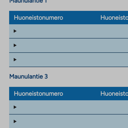
Maunulantie 1
Huoneistonumero
Huoneisto
Maunulantie 3
Huoneistonumero
Huoneisto