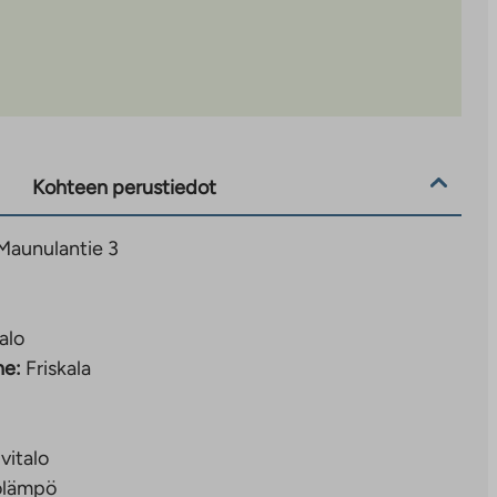
Kohteen perustiedot
 Maunulantie 3
alo
ne:
Friskala
ivitalo
olämpö