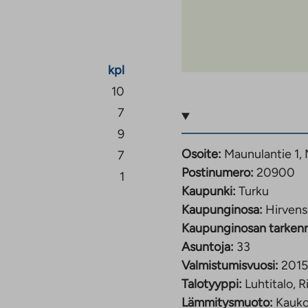
t tarjoavat mukavat
akoulu sijaitsevat
kpl
set palvelut löytyvät
10
noin 8 kilometriä.
7
9
Osoite:
Maunulantie 1,
7
Postinumero:
20900
1
Kaupunki:
Turku
Kaupunginosa:
Hirvens
Kaupunginosan tarken
Asuntoja:
33
Valmistumisvuosi:
2015
Talotyyppi:
Luhtitalo, R
Lämmitysmuoto:
Kauk