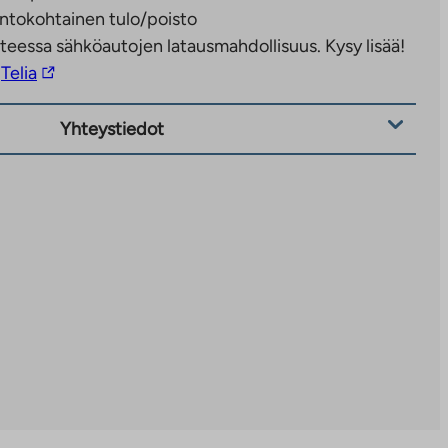
ntokohtainen tulo/poisto
teessa sähköautojen latausmahdollisuus. Kysy lisää!
Linkki
Telia
vie
ulkopuoliseen
Yhteystiedot
palveluun.
Linkki
aukeaa
uuteen
välilehteen