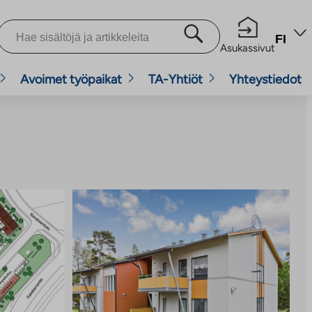
FI
Asukassivut
Avoimet työpaikat
TA-Yhtiöt
Yhteystiedot