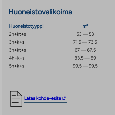
Alueella on luonnonläheiset ulkoilumaastot.
Huoneistovalikoima
Talvella hiihtokeskuksen rinteet ja kesällä uimaranna
puitteet vapaa-ajan vietolle. Lähin ruokakauppa ja al
Huoneistotyyppi
m²
vajaan kilometrin päässä. Muut Hirvensalon monipuoli
2h+kt+s
53 — 53
2-3 kilometrin säteeltä. Turun keskustaan on matkaa 
3h+k+s
71,5 — 73,5
3h+kt+s
67 — 67,5
4h+k+s
83,5 — 89
5h+k+s
99,5 — 99,5
Linkki
Lataa kohde-esite
vie
ulkopuoliseen