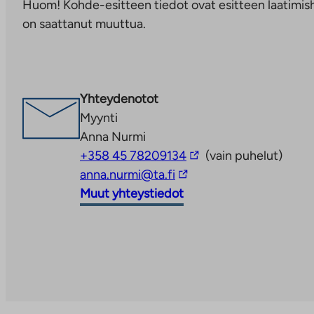
Huom! Kohde-esitteen tiedot ovat esitteen laatimish
palveluun.
on saattanut muuttua.
Linkki
aukeaa
uuteen
välilehteen
Yhteydenotot
Myynti
Anna Nurmi
Linkki
+358 45 78209134
(vain puhelut)
Linkki
vie
anna.nurmi@ta.fi
vie
ulkopuoliseen
Muut yhteystiedot
ulkopuoliseen
palveluun
palveluun