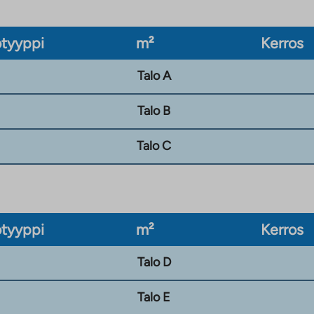
tyyppi
m²
Kerros
Talo A
Talo B
Talo C
tyyppi
m²
Kerros
Talo D
Talo E