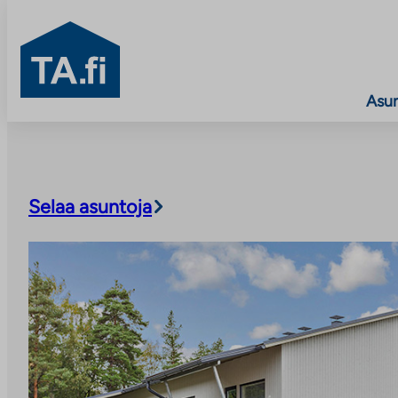
TA.fi
Asu
Siirry
sisältöön
Selaa asuntoja