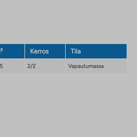
²
Kerros
Tila
,5
2/2
Vapautumassa