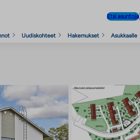
Etsi asuntoja
nnot
Uudiskohteet
Hakemukset
Asukkaalle