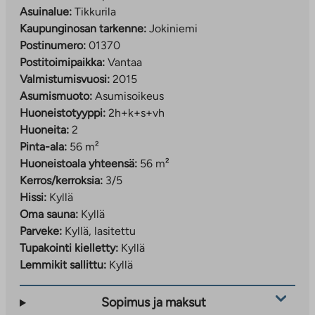
Asuinalue:
Tikkurila
Kaupunginosan tarkenne:
Jokiniemi
Postinumero:
01370
Postitoimipaikka:
Vantaa
Valmistumisvuosi:
2015
Asumismuoto:
Asumisoikeus
Huoneistotyyppi:
2h+k+s+vh
Huoneita:
2
Pinta-ala:
56 m²
Huoneistoala yhteensä:
56 m²
Kerros/kerroksia:
3/5
Hissi:
Kyllä
Oma sauna:
Kyllä
Parveke:
Kyllä, lasitettu
Tupakointi kielletty:
Kyllä
Lemmikit sallittu:
Kyllä
Sopimus ja maksut