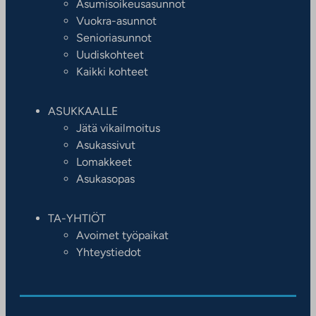
Asumisoikeusasunnot
Vuokra-asunnot
Senioriasunnot
Uudiskohteet
Kaikki kohteet
ASUKKAALLE
Jätä vikailmoitus
Asukassivut
Lomakkeet
Asukasopas
TA-YHTIÖT
Avoimet työpaikat
Yhteystiedot