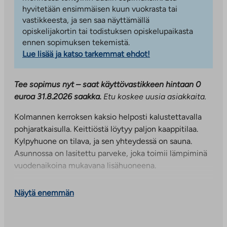
hyvitetään ensimmäisen kuun vuokrasta tai
vastikkeesta, ja sen saa näyttämällä
opiskelijakortin tai todistuksen opiskelupaikasta
ennen sopimuksen tekemistä.
Lue lisää ja katso tarkemmat ehdot!
Tee sopimus nyt – saat käyttövastikkeen hintaan 0
euroa 31.8.2026 saakka.
Etu koskee uusia asiakkaita.
Kolmannen kerroksen kaksio helposti kalustettavalla
pohjaratkaisulla. Keittiöstä löytyy paljon kaappitilaa.
Kylpyhuone on tilava, ja sen yhteydessä on sauna.
Asunnossa on lasitettu parveke, joka toimii lämpiminä
vuodenaikoina mukavana lisähuoneena.
Sujuvaa ja viihtyisää asumista Tikkurilan Jokiniemessä
Näytä enemmän
Lauri Korpisen katu 6 tarjoaa toimivaa ja huoletonta
asumista viihtyisällä Jokiniemen alueella aivan