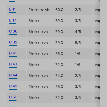
B 11
2h+kt+s+vh
60,0
2/5
Vapaut
B 17
3h+k+s
69,0
3/5
Vapaa
C 36
3h+k+s+vh
79,0
4/5
Vapaa
C 39
3h+k+s+vh
79,0
5/5
Vapaa
D 41
2h+k+s+vh
56,0
1/5
Vapaut
D 43
3h+k+s
72,0
1/5
Vapaa
D 44
3h+k+s+vh
74,0
2/5
Vapaa
D 49
2h+k+s+vh
56,0
3/5
Vapaa
D 51
3h+k+s
72,0
3/5
Vapaa