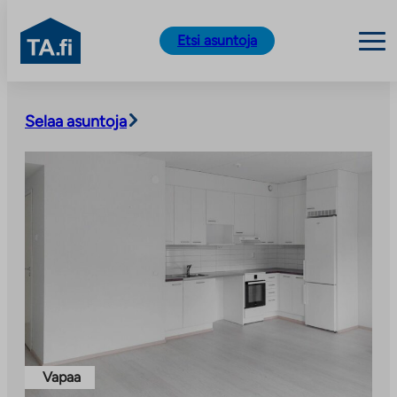
TA.fi
Etsi asuntoja
Siirry
sisältöön
Selaa asuntoja
Vapaa