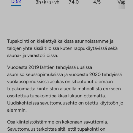
D 52
3h+k+s+vh
74,0
4/5
Vapaa
Tupakointi on kiellettyä kaikissa asunnoissamme ja
talojen yhteisissä tiloissa kuten rappukäytävissä sekä
sauna- ja varastotiloissa.
Vuodesta 2019 lähtien tehdyissä uusissa
asumisoikeussopimuksissa ja vuodesta 2020 tehdyissä
vuokrasopimuksissa asukas on sitoutunut olemaan
tupakoimatta kiinteistön alueella mahdollista erikseen
osoitettua tupakointipaikkaa lukuun ottamatta.
Uudiskohteissa savuttomuusehto on otettu käyttöön jo
aiemmin.
Osa kiinteistöistämme on kokonaan savuttomia.
Savuttomuus tarkoittaa sitä, että tupakointi on