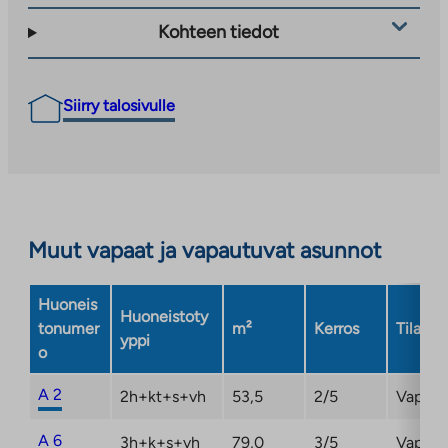
Kohteen tiedot
Siirry talosivulle
Muut vapaat ja vapautuvat asunnot
Huoneis
Huoneistoty
tonumer
m²
Kerros
Tila
yppi
o
A 2
2h+kt+s+vh
53,5
2/5
Vapaa
A 6
3h+k+s+vh
79,0
3/5
Vapaa