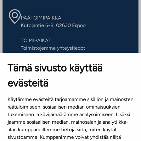
PÄÄTOIMIPAIKKA
Kutojantie 6-8, 02630 Espoo
TOIMIPAIKAT
Toimistojemme yhteystiedot
Tämä sivusto käyttää
ASIAKASPALVELUKESKUS
Puh. 045 7734 3777
evästeitä
(arkisin klo 8-16)
info@ta.fi
Käytämme evästeitä tarjoamamme sisällön ja mainosten
räätälöimiseen, sosiaalisen median ominaisuuksien
tukemiseen ja kävijämäärämme analysoimiseen. Lisäksi
jaamme sosiaalisen median, mainosalan ja analytiikka-
Tilaa uutiskirje
alan kumppaneillemme tietoja siitä, miten käytät
sivustoamme. Kumppanimme voivat yhdistää näitä