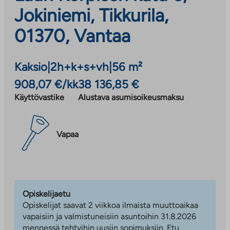
Jokiniemi, Tikkurila,
01370, Vantaa
Kaksio
|
2h+k+s+vh
|
56 m²
908,07 €/kk
38 136,85 €
Käyttövastike
Alustava asumisoikeusmaksu
Vapaa
Opiskelijaetu
Opiskelijat saavat 2 viikkoa ilmaista muuttoaikaa
vapaisiin ja valmistuneisiin asuntoihin 31.8.2026
mennessä tehtyihin uusiin sopimuksiin. Etu