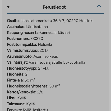
Perustiedot
Osoite:
Länsisatamankatu 36 A 7, 00220 Helsinki
Asuinalue:
Länsisatama
Kaupunginosan tarkenne:
Jätkäsaari
Postinumero:
00220
Postitoimipaikka:
Helsinki
Valmistumisvuosi:
2017
Asumismuoto:
Asumisoikeus
Valintarajat:
Varallisuusrajat alle 55-vuotiailla
Huoneistotyyppi:
2h+kt
Huoneita:
2
Pinta-ala:
50 m²
Huoneistoala yhteensä:
50 m²
Kerros/kerroksia:
2/8
Hissi:
Kyllä
Talosauna:
Kyllä
Parveke:
Kyllä, lasitettu