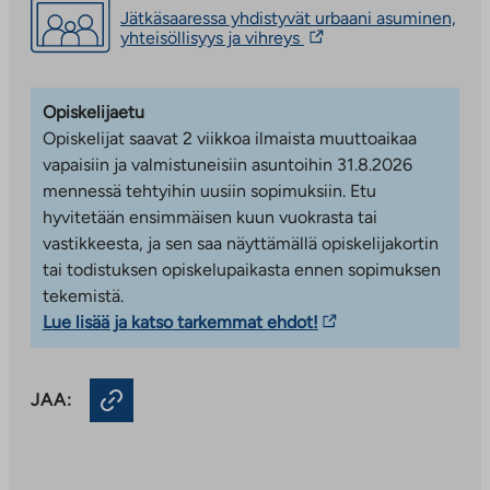
palveluun
Jätkäsaaressa yhdistyvät urbaani asuminen,
Länsisatamankatu 36 on vuonna 2017 valmistunut
Linkki
yhteisöllisyys ja vihreys
moderni asumisoikeustalo Jätkäsaaren merellisessä
vie
kaupunginosassa. Asuinalue tarjoaa urbaania
ulkopuoliseen
palveluun.
kantakaupunkiasumista loistavien palvelujen ja hyvien
Opiskelijaetu
Linkki
liikenneyhteyksien äärellä. Kaikki arjen peruspalvelut
aukeaa
Opiskelijat saavat 2 viikkoa ilmaista muuttoaikaa
sijaitsevat kävelyetäisyydellä, ja lähikauppa on kadun
uuteen
vapaisiin ja valmistuneisiin asuntoihin 31.8.2026
välilehteen
toisella puolella. Alueen monipuoliset palvelut tuovat
mennessä tehtyihin uusiin sopimuksiin. Etu
arkeen lisää sujuvuutta ja vaihtoehtoja.
hyvitetään ensimmäisen kuun vuokrasta tai
vastikkeesta, ja sen saa näyttämällä opiskelijakortin
Lapsiperheille alue on erityisen toimiva, sillä päiväkoti
tai todistuksen opiskelupaikasta ennen sopimuksen
ja koulu sijaitsevat kävely etäisyydellä. Jätkäsaareen
tekemistä.
rakennetaan jatkuvasti lisää palveluja, puistoja ja
Linkki
Lue lisää ja katso tarkemmat ehdot!
liikuntapaikkoja, mikä tekee alueesta viihtyisän ja
vie
aktiivisen asuinympäristön.
ulkopuoliseen
Jätkäsaari tarjoaa runsaasti liikunta- ja
JAA:
palveluun.
ulkoilumahdollisuuksia aivan talon läheisyydessä.
Linkki
Merelliset ulkoilureitit, viheralueet ja lähellä sijaitsevat
aukeaa
liikuntapaikat luovat hyvät puitteet aktiiviseen
uuteen