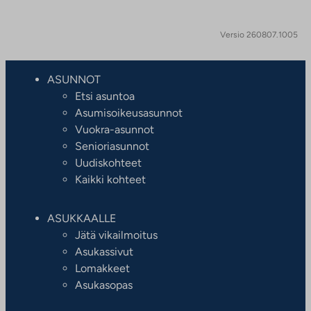
Versio 260807.1005
ASUNNOT
Etsi asuntoa
Asumisoikeusasunnot
Vuokra-asunnot
Senioriasunnot
Uudiskohteet
Kaikki kohteet
ASUKKAALLE
Jätä vikailmoitus
Asukassivut
Lomakkeet
Asukasopas