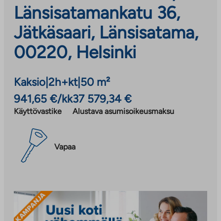
Länsisatamankatu 36,
Jätkäsaari, Länsisatama,
00220, Helsinki
Kaksio
|
2h+kt
|
50 m²
941,65 €/kk
37 579,34 €
Käyttövastike
Alustava asumisoikeusmaksu
Vapaa