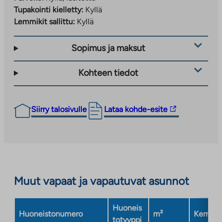
Tupakointi kielletty:
Kyllä
Lemmikit sallittu:
Kyllä
Sopimus ja maksut
Kohteen tiedot
Linkki
Siirry talosivulle
Lataa kohde-esite
vie
ulkopuoliseen
palveluun.
Linkki
aukeaa
Muut vapaat ja vapautuvat asunnot
uuteen
välilehteen
Huoneis
Huoneistonumero
m²
Kerros
totyyppi