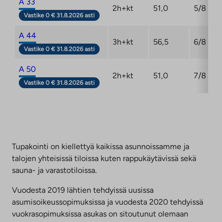
A 33
2h+kt
51,0
5/8
Vastike 0 € 31.8.2026 asti
A 44
3h+kt
56,5
6/8
Vastike 0 € 31.8.2026 asti
A 50
2h+kt
51,0
7/8
Vastike 0 € 31.8.2026 asti
Tupakointi on kiellettyä kaikissa asunnoissamme ja
talojen yhteisissä tiloissa kuten rappukäytävissä sekä
sauna- ja varastotiloissa.
Vuodesta 2019 lähtien tehdyissä uusissa
asumisoikeussopimuksissa ja vuodesta 2020 tehdyissä
vuokrasopimuksissa asukas on sitoutunut olemaan