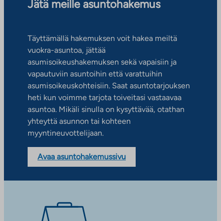
Jätä meille asuntohakemus
Täyttämällä hakemuksen voit hakea meiltä
vuokra-asuntoa, jättää
asumisoikeushakemuksen sekä vapaisiin ja
vapautuviin asuntoihin että varattuihin
asumisoikeuskohteisiin. Saat asuntotarjouksen
heti kun voimme tarjota toiveitasi vastaavaa
asuntoa. Mikäli sinulla on kysyttävää, otathan
yhteyttä asunnon tai kohteen
myyntineuvottelijaan.
Avaa asuntohakemussivu