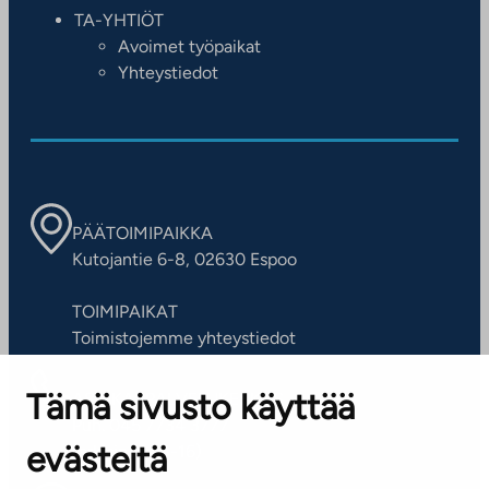
TA-YHTIÖT
Avoimet työpaikat
Yhteystiedot
PÄÄTOIMIPAIKKA
Kutojantie 6-8, 02630 Espoo
TOIMIPAIKAT
Toimistojemme yhteystiedot
Tämä sivusto käyttää
ASIAKASPALVELUKESKUS
Puh. 045 7734 3777
evästeitä
(arkisin klo 8-16)