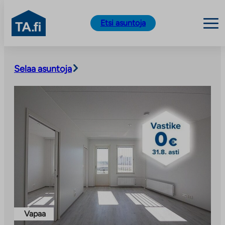
TA.fi
Etsi asuntoja
Siirry
sisältöön
Selaa asuntoja
Vapaa