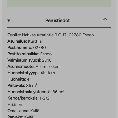
Perustiedot
Osoite:
Nahkasuutarintie 9 C 17, 02780 Espoo
Asuinalue:
Kurttila
Postinumero:
02780
Postitoimipaikka:
Espoo
Valmistumisvuosi:
2016
Asumismuoto:
Asumisoikeus
Huoneistotyyppi:
4h+k+s
Huoneita:
4
Pinta-ala:
86 m²
Huoneistoala yhteensä:
86 m²
Kerros/kerroksia:
1-2/2
Hissi:
Ei
Oma sauna:
Kyllä
Parveke:
Kyllä