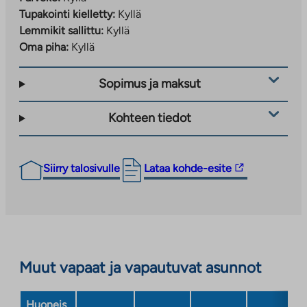
Tupakointi kielletty:
Kyllä
Lemmikit sallittu:
Kyllä
Oma piha:
Kyllä
Sopimus ja maksut
Kohteen tiedot
Linkki
Siirry talosivulle
Lataa kohde-esite
vie
ulkopuoliseen
palveluun.
Linkki
aukeaa
Muut vapaat ja vapautuvat asunnot
uuteen
välilehteen
Huoneis