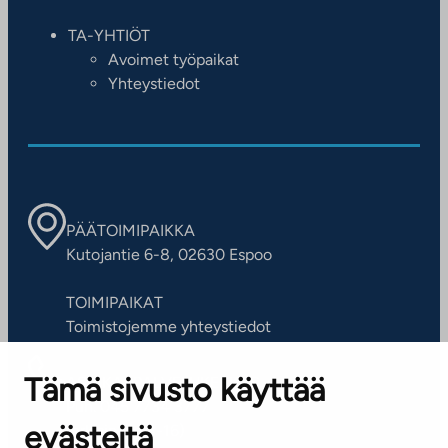
TA-YHTIÖT
Avoimet työpaikat
Yhteystiedot
PÄÄTOIMIPAIKKA
Kutojantie 6-8, 02630 Espoo
TOIMIPAIKAT
Toimistojemme yhteystiedot
Tämä sivusto käyttää
ASIAKASPALVELUKESKUS
Puh. 045 7734 3777
evästeitä
(arkisin klo 8-16)