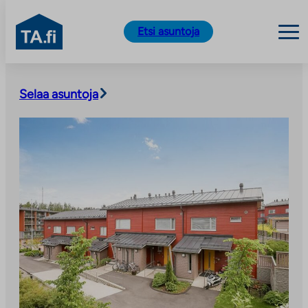
TA.fi
Etsi asuntoja
Siirry
sisältöön
Selaa asuntoja