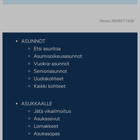
Versio 260807.1306
ASUNNOT
Etsi asuntoa
Asumisoikeusasunnot
Vuokra-asunnot
Senioriasunnot
Uudiskohteet
Kaikki kohteet
ASUKKAALLE
Jätä vikailmoitus
Asukassivut
Lomakkeet
Asukasopas