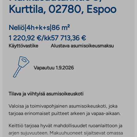
Kurttila, 02780, Espoo
Neliö
|
4h+k+s
|
86 m²
1 220,92 €/kk
57 713,36 €
Käyttövastike
Alustava asumisoikeusmaksu
Vapautuu 1.9.2026
Tilava ja viihtyisä asumisoikeuskoti
Valoisa ja toimivapohjainen asumisoikeuskoti, joka
tarjoaa erinomaiset puitteet arkeen ja vapaa-aikaan.
Keittiö tarjoaa hyvät mahdollisuudet ruoanlaittoon ja
arjen sujuvuuteen. Makuuhuoneet sijaitsevat omassa