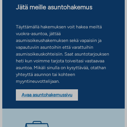
Jätä meille asuntohakemus
Täyttämällä hakemuksen voit hakea meiltä
vuokra-asuntoa, jättää
asumisoikeushakemuksen sekä vapaisiin ja
vapautuviin asuntoihin että varattuihin
asumisoikeuskohteisiin. Saat asuntotarjouksen
heti kun voimme tarjota toiveitasi vastaavaa
asuntoa. Mikäli sinulla on kysyttävää, otathan
yhteyttä asunnon tai kohteen
myyntineuvottelijaan.
Avaa asuntohakemussivu