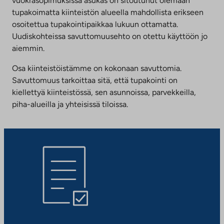
vuokrasopimuksissa asukas on sitoutunut olemaan
tupakoimatta kiinteistön alueella mahdollista erikseen
osoitettua tupakointipaikkaa lukuun ottamatta.
Uudiskohteissa savuttomuusehto on otettu käyttöön jo
aiemmin.
Osa kiinteistöistämme on kokonaan savuttomia.
Savuttomuus tarkoittaa sitä, että tupakointi on
kiellettyä kiinteistössä, sen asunnoissa, parvekkeilla,
piha-alueilla ja yhteisissä tiloissa.