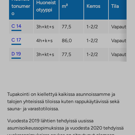
Huoneist
tonumer
m²
Kerros
Tila
otyyppi
o
C 14
3h+kt+s
77,5
1-2/2
Vapautuma
C 17
4h+k+s
86,0
1-2/2
Vapautuma
D 19
3h+kt+s
77,5
1-2/2
Vapautuma
Tupakointi on kiellettyä kaikissa asunnoissamme ja
talojen yhteisissä tiloissa kuten rappukäytävissä sekä
sauna- ja varastotiloissa.
Vuodesta 2019 lähtien tehdyissä uusissa
asumisoikeussopimuksissa ja vuodesta 2020 tehdyissä