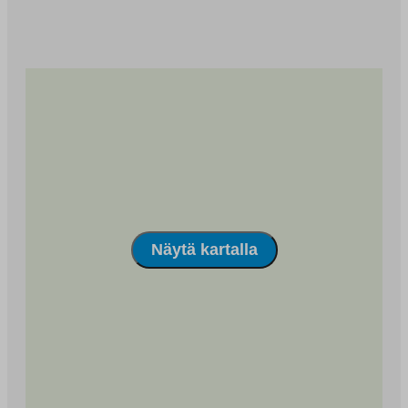
metroon Matinkylässä. Suoraan Helsinkiin pääsee
junalla Kauklahdesta. Saunalahdessa sijaitsevaan
ruokakauppaan ja Kauklahden palveluihin on matkaa
noin pari kilometriä. Lisäksi merenläheinen luonto ja
Kauklahdenväylän toiselta puolelta alkava keskuspuisto
tarjoavat hyvät ulkoilumahdollisuudet.
Näytä kartalla