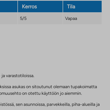
Kerros
Tila
5/5
Vapaa
ja varastotiloissa.
ksissa asukas on sitoutunut olemaan tupakoimatta
ttomuusehto on otettu käyttöön jo aiemmin.
tössä, sen asunnoissa, parvekkeilla, piha-alueilla ja