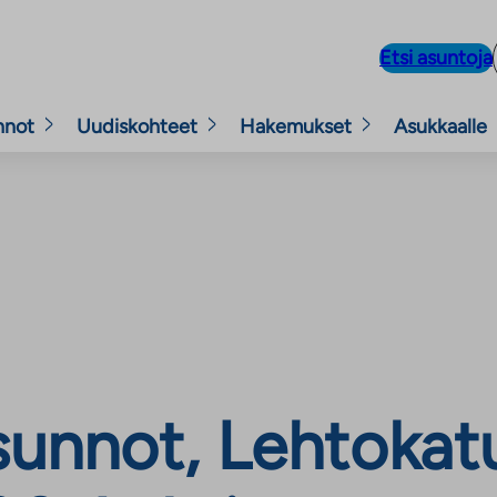
Etsi asuntoja
nnot
Uudiskohteet
Hakemukset
Asukkaalle
unnot, Lehtokatu