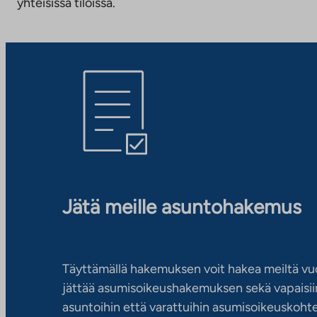
yhteisissä tiloissa.
Jätä meille asuntohakemus
Täyttämällä hakemuksen voit hakea meiltä vu
jättää asumisoikeushakemuksen sekä vapaisiin
asuntoihin että varattuihin asumisoikeuskohtei