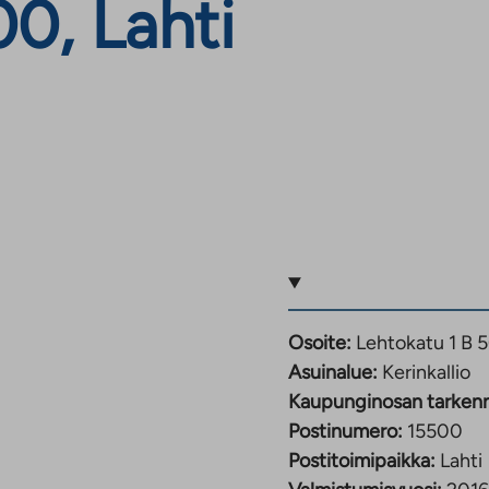
00, Lahti
Osoite:
Lehtokatu 1 B 5
Asuinalue:
Kerinkallio
Kaupunginosan tarken
Postinumero:
15500
Postitoimipaikka:
Lahti