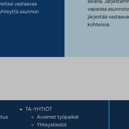
aikana. Järjestämm
eitasi vastaavaa
vapaissa asunnoiss
n yhteyttä asunnon
järjestää vastaava
kohteissa.
TA-YHTIÖT
itus
Avoimet työpaikat
Yhteystiedot