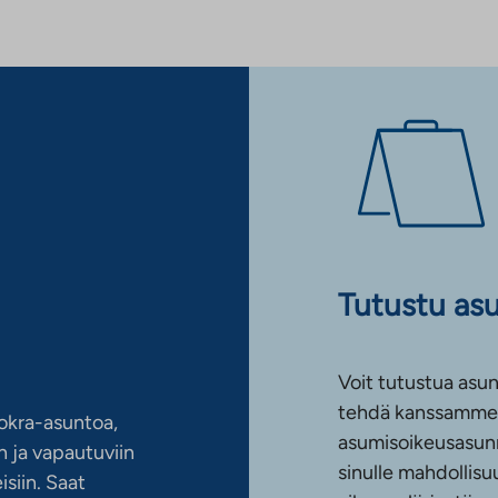
Tutustu as
Voit tutustua asun
tehdä kanssamme 
okra-asuntoa,
asumisoikeusasun
 ja vapautuviin
sinulle mahdollis
siin. Saat