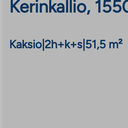
Kerinkallio, 155
Kaksio
|
2h+k+s
|
51,5 m²