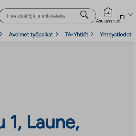
FI
Asukassivut
Avoimet työpaikat
TA-Yhtiöt
Yhteystiedot
 1, Laune,