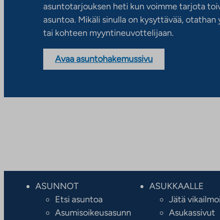
asuntotarjouksen heti kun voimme tarjota toiv
asuntoa. Mikäli sinulla on kysyttävää, otatha
tai kohteen myyntineuvottelijaan.
Avaa asuntohakemussivu
ASUNNOT
ASUKKAALLE
Etsi asuntoa
Jätä vikailmo
Asumisoikeusasunn
Asukassivut