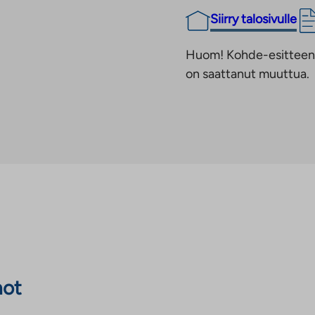
Siirry talosivulle
Huom! Kohde-esitteen t
on saattanut muuttua.
not