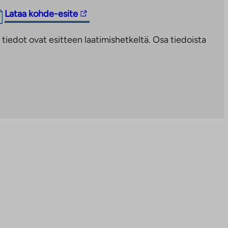
Linkki
Lataa kohde-esite
vie
iedot ovat esitteen laatimishetkeltä. Osa tiedoista
ulkopuoliseen
palveluun.
Linkki
aukeaa
uuteen
välilehteen