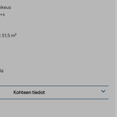
ikeus
+s
:
51,5 m²
lä
Kohteen tiedot