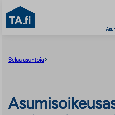
TA.fi
Asu
Siirry
sisältöön
Selaa asuntoja
Asumisoikeusas