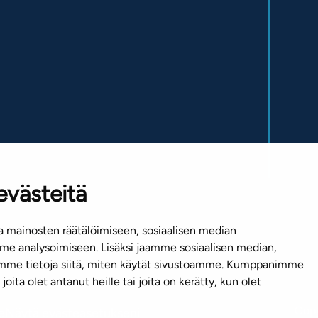
evästeitä
 mainosten räätälöimiseen, sosiaalisen median
Mediapankki
e analysoimiseen. Lisäksi jaamme sosiaalisen median,
emme tietoja siitä, miten käytät sivustoamme. Kumppanimme
joita olet antanut heille tai joita on kerätty, kun olet
Copy
e
Näytä evästeasetukseni