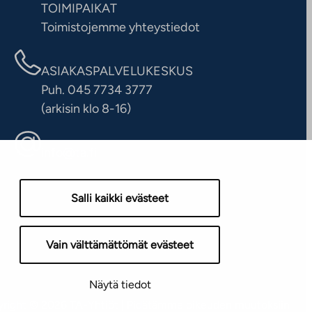
TOIMIPAIKAT
Toimistojemme yhteystiedot
ASIAKASPALVELUKESKUS
Puh. 045 7734 3777
(arkisin klo 8-16)
info@ta.fi
Salli kaikki evästeet
Vain välttämättömät evästeet
Näytä tiedot
right © 2026 TA-Yhtiöt | Pidätämme oikeuden muutoksiin