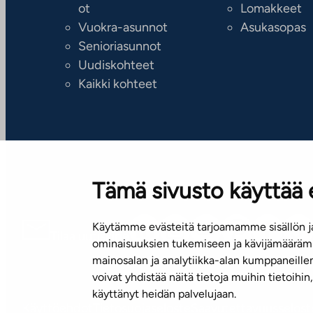
ot
Lomakkeet
Vuokra-asunnot
Asukasopas
Senioriasunnot
Uudiskohteet
Kaikki kohteet
Tämä sivusto käyttää 
Käytämme evästeitä tarjoamamme sisällön ja
Tilaa uutiskirje
ominaisuuksien tukemiseen ja kävijämäärämm
mainosalan ja analytiikka-alan kumppaneill
voivat yhdistää näitä tietoja muihin tietoihin, 
käyttänyt heidän palvelujaan.
Käyttöehdot
Tietosuojaseloste
Saavutettavuusselost