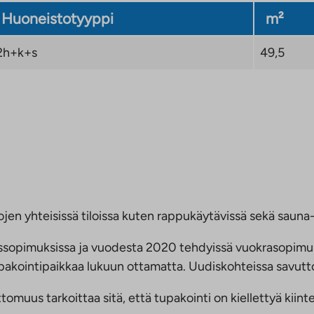
Huoneistotyyppi
m²
2h+k+s
49,5
jen yhteisissä tiloissa kuten rappukäytävissä sekä sauna- 
ussopimuksissa ja vuodesta 2020 tehdyissä vuokrasopimu
 tupakointipaikkaa lukuun ottamatta. Uudiskohteissa savu
us tarkoittaa sitä, että tupakointi on kiellettyä kiinteis