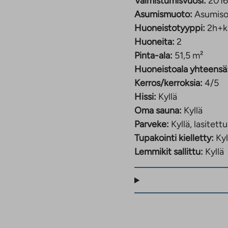
Valmistumisvuosi:
2016
Asumismuoto:
Asumiso
Huoneistotyyppi:
2h+k
Huoneita:
2
Pinta-ala:
51,5 m²
Huoneistoala yhteensä
Kerros/kerroksia:
4/5
Hissi:
Kyllä
Oma sauna:
Kyllä
Parveke:
Kyllä, lasitettu
Tupakointi kielletty:
Kyl
Lemmikit sallittu:
Kyllä