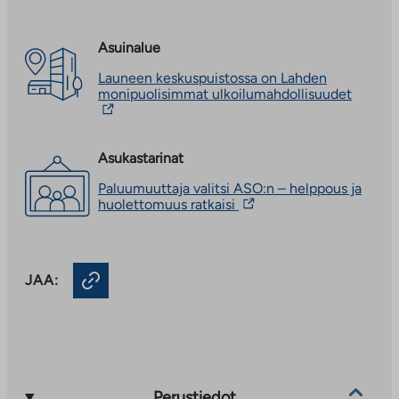
Asuinalue
Launeen keskuspuistossa on Lahden
Linkki
monipuolisimmat ulkoilumahdollisuudet
vie
ulkopuo
palvelu
Linkki
Asukastarinat
aukeaa
Paluumuuttaja valitsi ASO:n – helppous ja
uuteen
Linkki
huolettomuus ratkaisi
välileh
vie
ulkopuoliseen
palveluun.
Linkki
JAA:
aukeaa
uuteen
välilehteen
Perustiedot