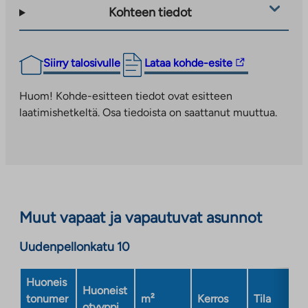
Kohteen tiedot
Linkki
Siirry talosivulle
Lataa kohde-esite
vie
ulkopuoliseen
Huom! Kohde-esitteen tiedot ovat esitteen
palveluun.
laatimishetkeltä. Osa tiedoista on saattanut muuttua.
Linkki
aukeaa
uuteen
välilehteen
Muut vapaat ja vapautuvat asunnot
Uudenpellonkatu 10
Huoneis
Huoneist
tonumer
m²
Kerros
Tila
otyyppi