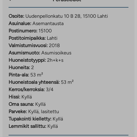
Osoite:
Uudenpellonkatu 10 B 28, 15100 Lahti
Asuinalue:
Asemantausta
Postinumero:
15100
Postitoimipaikka:
Lahti
Valmistumisvuosi:
2018
Asumismuoto:
Asumisoikeus
Huoneistotyyppi:
2h+k+s
Huoneita:
2
Pinta-ala:
53 m²
Huoneistoala yhteensä:
53 m²
Kerros/kerroksia:
3/4
Hissi:
Kyllä
Oma sauna:
Kyllä
Parveke:
Kyllä, lasitettu
Tupakointi kielletty:
Kyllä
Lemmikit sallittu:
Kyllä