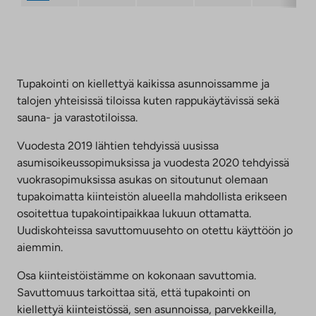
Tupakointi on kiellettyä kaikissa asunnoissamme ja
talojen yhteisissä tiloissa kuten rappukäytävissä sekä
sauna- ja varastotiloissa.
Vuodesta 2019 lähtien tehdyissä uusissa
asumisoikeussopimuksissa ja vuodesta 2020 tehdyissä
vuokrasopimuksissa asukas on sitoutunut olemaan
tupakoimatta kiinteistön alueella mahdollista erikseen
osoitettua tupakointipaikkaa lukuun ottamatta.
Uudiskohteissa savuttomuusehto on otettu käyttöön jo
aiemmin.
Osa kiinteistöistämme on kokonaan savuttomia.
Savuttomuus tarkoittaa sitä, että tupakointi on
kiellettyä kiinteistössä, sen asunnoissa, parvekkeilla,