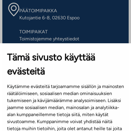
PÄÄTOIMIPAIKKA
Kutojantie 6-8, 02630 Espoo
TOIMIPAIKAT
Toimistojemme yhteystiedot
Tämä sivusto käyttää
ASIAKASPALVELUKESKUS
Puh. 045 7734 3777
evästeitä
(arkisin klo 8-16)
info@ta.fi
Käytämme evästeitä tarjoamamme sisällön ja mainosten
räätälöimiseen, sosiaalisen median ominaisuuksien
tukemiseen ja kävijämäärämme analysoimiseen. Lisäksi
jaamme sosiaalisen median, mainosalan ja analytiikka-
Tilaa uutiskirje
alan kumppaneillemme tietoja siitä, miten käytät
sivustoamme. Kumppanimme voivat yhdistää näitä
Mediapankki
tietoja muihin tietoihin, joita olet antanut heille tai joita