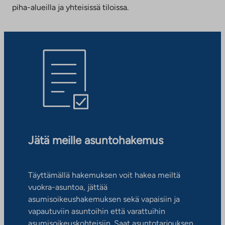
piha-alueilla ja yhteisissä tiloissa.
Jätä meille asuntohakemus
Täyttämällä hakemuksen voit hakea meiltä
vuokra-asuntoa, jättää
asumisoikeushakemuksen sekä vapaisiin ja
vapautuviin asuntoihin että varattuihin
asumisoikeuskohteisiin. Saat asuntotarjouksen