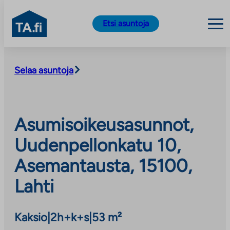
TA.fi
Etsi asuntoja
Siirry
sisältöön
Selaa asuntoja
Asumisoikeusasunnot,
Uudenpellonkatu 10,
Asemantausta, 15100,
Lahti
Kaksio
|
2h+k+s
|
53 m²