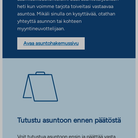
heti kun voimme tarjota toiveitasi vastaavaa
asuntoa. Mikäli sinulla on kysyttävää, otathan
yhteyttä asunnon tai kohteen
myyntineuvottelijaan.
Avaa asuntohakemussivu
Tutustu asuntoon ennen päätöstä
Voit tutustua asuntoon ensin ja päättää vasta