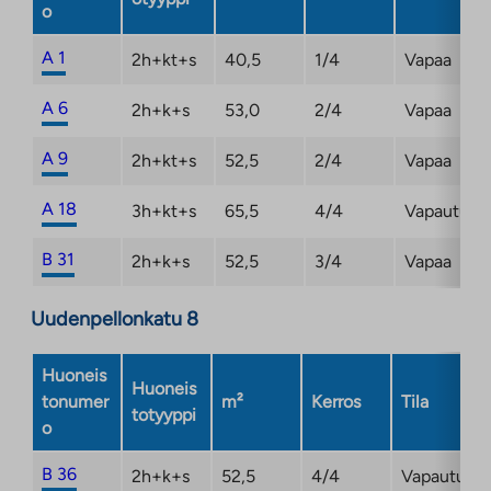
o
A 1
2h+kt+s
40,5
1/4
Vapaa
A 6
2h+k+s
53,0
2/4
Vapaa
A 9
2h+kt+s
52,5
2/4
Vapaa
A 18
3h+kt+s
65,5
4/4
Vapautuma
B 31
2h+k+s
52,5
3/4
Vapaa
Uudenpellonkatu 8
Huoneis
Huoneis
tonumer
m²
Kerros
Tila
totyyppi
o
B 36
2h+k+s
52,5
4/4
Vapautuma