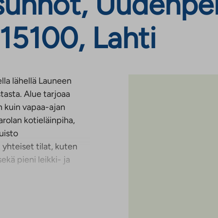
unnot, Uudenpell
15100, Lahti
ella lähellä Launeen
tasta. Alue tarjoaa
an kuin vapaa-ajan
rolan kotieläinpiha,
uisto
hteiset tilat, kuten
ekä pieni leikki- ja