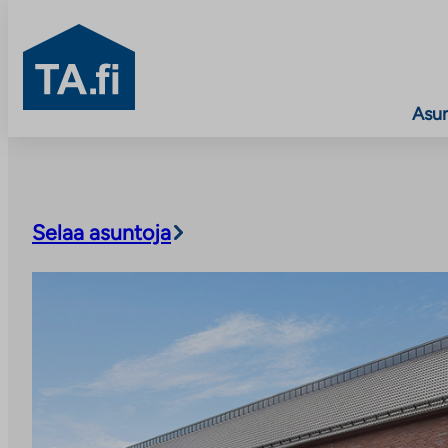
TA.fi
Asu
Siirry
sisältöön
Selaa asuntoja