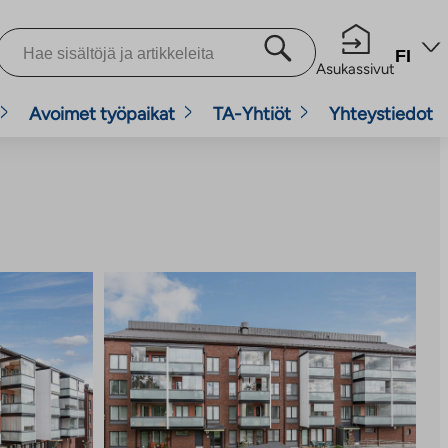
FI
Asukassivut
Avoimet työpaikat
TA-Yhtiöt
Yhteystiedot