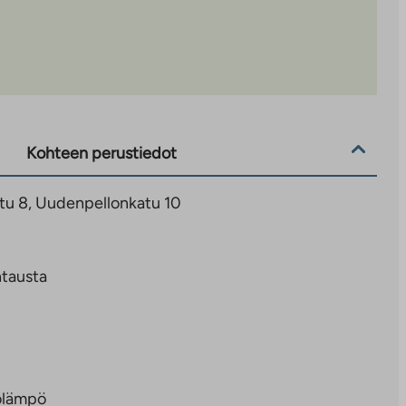
Kohteen perustiedot
u 8, Uudenpellonkatu 10
tausta
8
olämpö