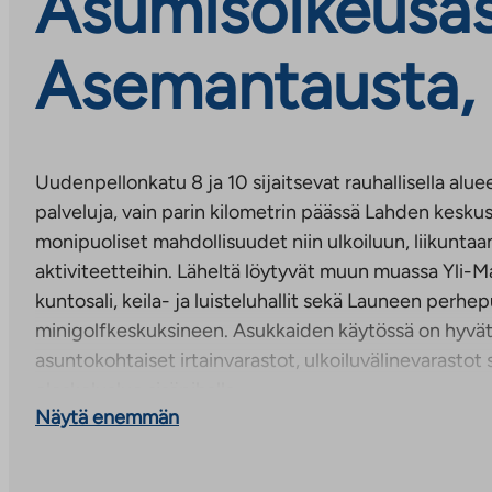
Asumisoikeusas
Asemantausta, 
Uudenpellonkatu 8 ja 10 sijaitsevat rauhallisella alue
palveluja, vain parin kilometrin päässä Lahden keskus
monipuoliset mahdollisuudet niin ulkoiluun, liikunta
aktiviteetteihin. Läheltä löytyvät muun muassa Yli-Ma
kuntosali, keila- ja luisteluhallit sekä Launeen perhep
minigolfkeskuksineen. Asukkaiden käytössä on hyvät y
asuntokohtaiset irtainvarastot, ulkoiluvälinevarastot s
oleskelualue sisäpihalla.
Näytä enemmän