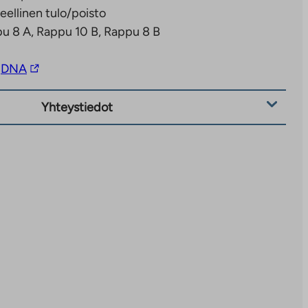
eellinen tulo/poisto
u 8 A, Rappu 10 B, Rappu 8 B
Linkki
DNA
vie
ulkopuoliseen
Yhteystiedot
palveluun.
Linkki
aukeaa
uuteen
välilehteen