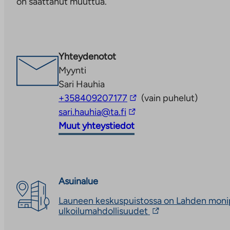
on saattanut muuttua.
Linkki
aukeaa
uuteen
välilehteen
Yhteydenotot
Myynti
Sari Hauhia
Linkki
+358409207177
(vain puhelut)
Linkki
vie
sari.hauhia@ta.fi
vie
ulkopuoliseen
Muut yhteystiedot
ulkopuoliseen
palveluun
palveluun
Asuinalue
Launeen keskuspuistossa on Lahden moni
Linkki
ulkoilumahdollisuudet
vie