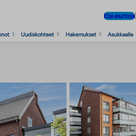
Etsi asuntoja
nnot
Uudiskohteet
Hakemukset
Asukkaalle