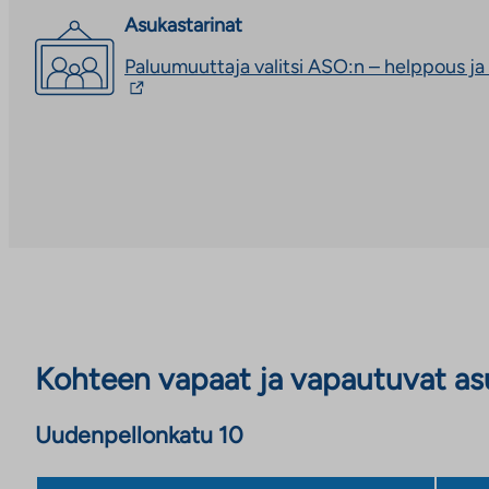
ulkopuoliseen
palveluun.
Asukastarinat
Linkki
Paluumuuttaja valitsi ASO:n – helppous ja
aukeaa
uuteen
välilehteen
Kohteen vapaat ja vapautuvat a
Uudenpellonkatu 10