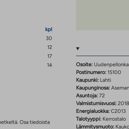
kpl
30
12
17
Osoite:
Uudenpellonkat
14
Postinumero:
15100
Kaupunki:
Lahti
Kaupunginosa:
Aseman
Asuntoja:
72
Valmistumisvuosi:
201
Energialuokka:
C2013
Talotyyppi:
Kerrostalo
etkeltä. Osa tiedoista
Lämmitysmuoto:
Kauk