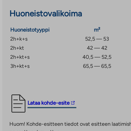
Huoneistovalikoima
Huoneistotyyppi
m²
2h+k+s
52,5 — 53
2h+kt
42 — 42
2h+kt+s
40,5 — 52,5
3h+kt+s
65,5 — 65,5
Linkki
Lataa kohde-esite
vie
ulkopuoliseen
Huom! Kohde-esitteen tiedot ovat esitteen laatimish
palveluun.