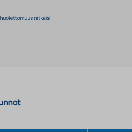
Linkki
 huolettomuus ratkaisi
vie
ulkopuoliseen
palveluun.
Linkki
aukeaa
uuteen
välilehteen
sunnot