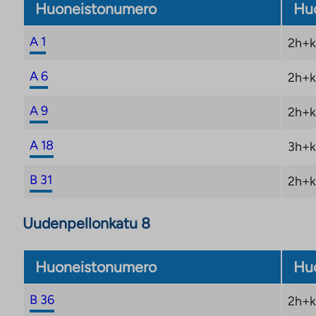
Huoneistonumero
Huo
A 1
2h+k
A 6
2h+k
A 9
2h+k
A 18
3h+k
B 31
2h+k
Uudenpellonkatu 8
Huoneistonumero
Huo
B 36
2h+k