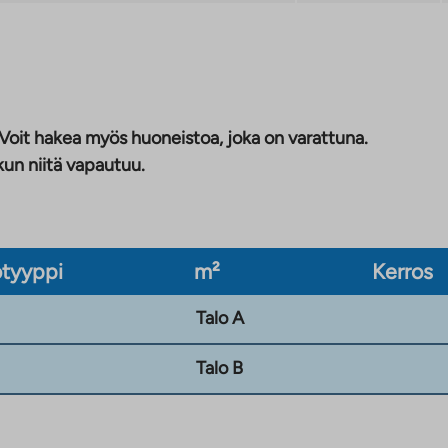
 Voit hakea myös huoneistoa, joka on varattuna.
kun niitä vapautuu.
tyyppi
m²
Kerros
Talo A
Talo B