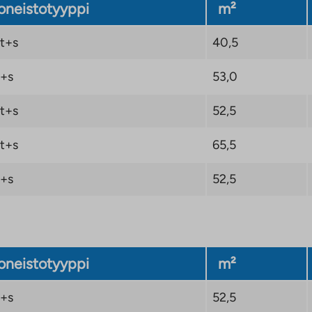
neistotyyppi
m²
t+s
40,5
+s
53,0
t+s
52,5
t+s
65,5
+s
52,5
neistotyyppi
m²
+s
52,5