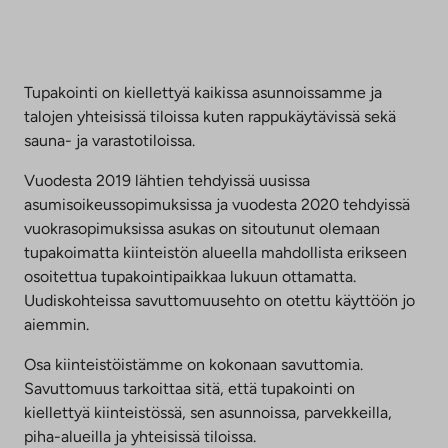
Tupakointi on kiellettyä kaikissa asunnoissamme ja
talojen yhteisissä tiloissa kuten rappukäytävissä sekä
sauna- ja varastotiloissa.
Vuodesta 2019 lähtien tehdyissä uusissa
asumisoikeussopimuksissa ja vuodesta 2020 tehdyissä
vuokrasopimuksissa asukas on sitoutunut olemaan
tupakoimatta kiinteistön alueella mahdollista erikseen
osoitettua tupakointipaikkaa lukuun ottamatta.
Uudiskohteissa savuttomuusehto on otettu käyttöön jo
aiemmin.
Osa kiinteistöistämme on kokonaan savuttomia.
Savuttomuus tarkoittaa sitä, että tupakointi on
kiellettyä kiinteistössä, sen asunnoissa, parvekkeilla,
piha-alueilla ja yhteisissä tiloissa.