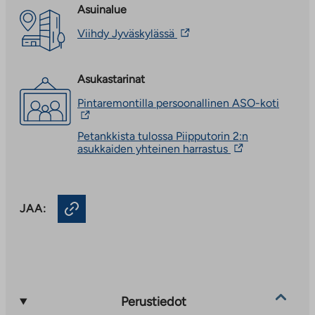
Asuinalue
Linkki
Viihdy Jyväskylässä
vie
ulkopuoliseen
palveluun.
Asukastarinat
Linkki
aukeaa
Linkki
Pintaremontilla persoonallinen ASO-koti
uuteen
vie
välilehteen
ulkopu
Petankkista tulossa Piipputorin 2:n
palvelu
Linkki
asukkaiden yhteinen harrastus
Linkki
vie
aukeaa
ulkopuoliseen
uuteen
palveluun.
välileh
Linkki
JAA:
aukeaa
uuteen
välilehteen
Perustiedot