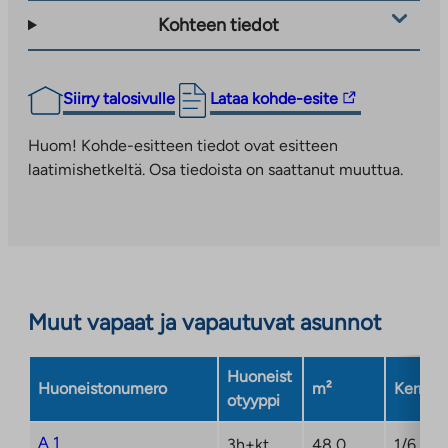
Kohteen tiedot
Linkki
Siirry talosivulle
Lataa kohde-esite
vie
ulkopuoliseen
Huom! Kohde-esitteen tiedot ovat esitteen
palveluun.
laatimishetkeltä. Osa tiedoista on saattanut muuttua.
Linkki
aukeaa
uuteen
välilehteen
Muut vapaat ja vapautuvat asunnot
Huoneist
Huoneistonumero
m²
Kerros
otyyppi
A 1
3h+kt
48,0
1/6