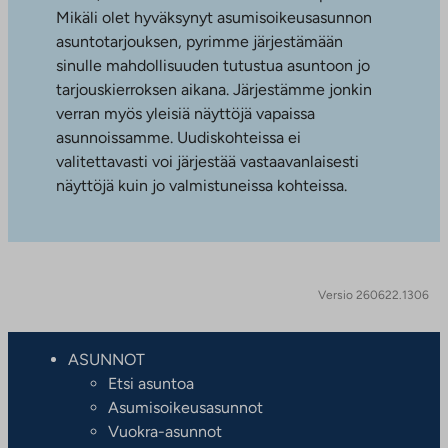
Mikäli olet hyväksynyt asumisoikeusasunnon
asuntotarjouksen, pyrimme järjestämään
sinulle mahdollisuuden tutustua asuntoon jo
tarjouskierroksen aikana. Järjestämme jonkin
verran myös yleisiä näyttöjä vapaissa
asunnoissamme. Uudiskohteissa ei
valitettavasti voi järjestää vastaavanlaisesti
näyttöjä kuin jo valmistuneissa kohteissa.
Versio 260622.1306
ASUNNOT
Etsi asuntoa
Asumisoikeusasunnot
Vuokra-asunnot