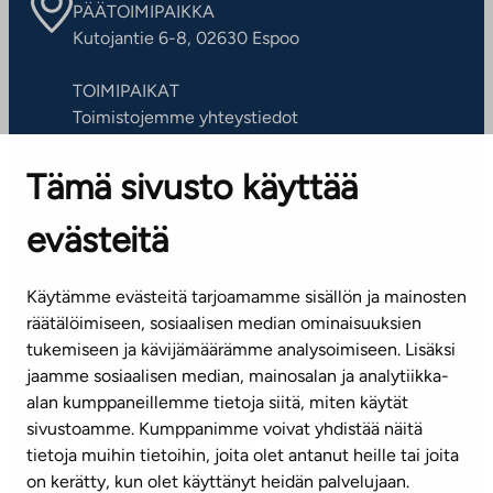
PÄÄTOIMIPAIKKA
Kutojantie 6-8, 02630 Espoo
TOIMIPAIKAT
Toimistojemme yhteystiedot
Tämä sivusto käyttää
ASIAKASPALVELUKESKUS
Puh. 045 7734 3777
evästeitä
(arkisin klo 8-16)
info@ta.fi
Käytämme evästeitä tarjoamamme sisällön ja mainosten
räätälöimiseen, sosiaalisen median ominaisuuksien
tukemiseen ja kävijämäärämme analysoimiseen. Lisäksi
jaamme sosiaalisen median, mainosalan ja analytiikka-
Tilaa uutiskirje
alan kumppaneillemme tietoja siitä, miten käytät
sivustoamme. Kumppanimme voivat yhdistää näitä
Mediapankki
tietoja muihin tietoihin, joita olet antanut heille tai joita
on kerätty, kun olet käyttänyt heidän palvelujaan.