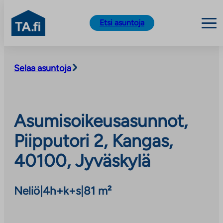
TA.fi
Etsi asuntoja
Siirry
sisältöön
Selaa asuntoja
Asumisoikeusasunnot,
Piipputori 2, Kangas,
40100, Jyväskylä
Neliö
|
4h+k+s
|
81 m²