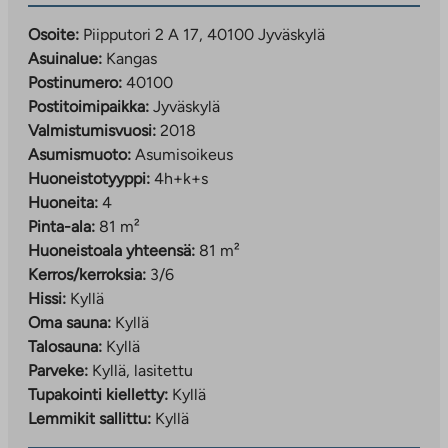
Osoite:
Piipputori 2 A 17, 40100 Jyväskylä
Asuinalue:
Kangas
Postinumero:
40100
Postitoimipaikka:
Jyväskylä
Valmistumisvuosi:
2018
Asumismuoto:
Asumisoikeus
Huoneistotyyppi:
4h+k+s
Huoneita:
4
Pinta-ala:
81 m²
Huoneistoala yhteensä:
81 m²
Kerros/kerroksia:
3/6
Hissi:
Kyllä
Oma sauna:
Kyllä
Talosauna:
Kyllä
Parveke:
Kyllä, lasitettu
Tupakointi kielletty:
Kyllä
Lemmikit sallittu:
Kyllä