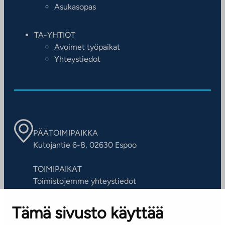
Asukasopas
TA-YHTIÖT
Avoimet työpaikat
Yhteystiedot
PÄÄTOIMIPAIKKA
Kutojantie 6-8, 02630 Espoo
TOIMIPAIKAT
Toimistojemme yhteystiedot
Tämä sivusto käyttää
ASIAKASPALVELUKESKUS
Puh. 045 7734 3777