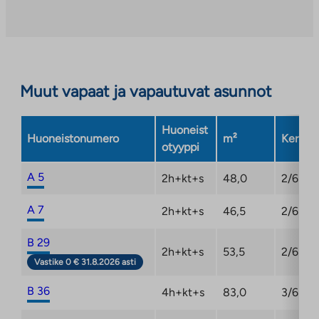
aukeaa
uuteen
välilehteen
Muut vapaat ja vapautuvat asunnot
Huoneist
Huoneistonumero
m²
Kerros
otyyppi
A 5
2h+kt+s
48,0
2/6
A 7
2h+kt+s
46,5
2/6
B 29
2h+kt+s
53,5
2/6
Vastike 0 € 31.8.2026 asti
B 36
4h+kt+s
83,0
3/6