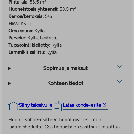
Pinta-ala:
53,5 m²
palvelukeskus, jossa on alakoulu, päiväkoti, neuvola,
Huoneistoala yhteensä:
53,5 m²
musiikkiopisto sekä kuvataidekoulu. Tulevaisuudessa
Kerros/kerroksia:
5/6
palvelukeskus täydentyy yläkoululuokilla. Alueella on
Hissi:
Kyllä
myös useita muita päiväkoteja sekä toinen alakoulu.
Oma sauna:
Kyllä
Lähin ruokakauppa on lyhyen kävelymatkan päässä.
Parveke:
Kyllä, lasitettu
Alueen palvelut ovat laajentuneet myös Kivistön
Tupakointi kielletty:
Kyllä
kauppakeskuksen valmistuttua.
Lemmikit sallittu:
Kyllä
Sopimus ja maksut
Kohteen tiedot
Linkki
Siirry talosivulle
Lataa kohde-esite
vie
ulkopuoliseen
Huom! Kohde-esitteen tiedot ovat esitteen
palveluun.
laatimishetkeltä. Osa tiedoista on saattanut muuttua.
Linkki