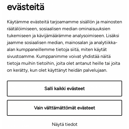
evästeitä
(arkisin klo 8-16)
info@ta.fi
Käytämme evästeitä tarjoamamme sisällön ja mainosten
räätälöimiseen, sosiaalisen median ominaisuuksien
tukemiseen ja kävijämäärämme analysoimiseen. Lisäksi
jaamme sosiaalisen median, mainosalan ja analytiikka-
Tilaa uutiskirje
alan kumppaneillemme tietoja siitä, miten käytät
sivustoamme. Kumppanimme voivat yhdistää näitä
Mediapankki
tietoja muihin tietoihin, joita olet antanut heille tai joita
on kerätty, kun olet käyttänyt heidän palvelujaan.
Käyttöehdot
Tietosuojaseloste
Saavutettavuusseloste
Salli kaikki evästeet
Näytä evästeasetukseni
Vain välttämättömät evästeet
Copyright © 2026 TA-Yhtiöt | Pidätämme oikeuden
Näytä tiedot
muutoksiin