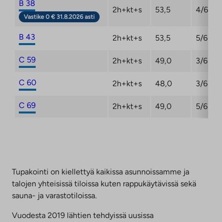
B 38
2h+kt+s
53,5
4/6
Vastike 0 € 31.8.2026 asti
B 43
2h+kt+s
53,5
5/6
C 59
2h+kt+s
49,0
3/6
C 60
2h+kt+s
48,0
3/6
C 69
2h+kt+s
49,0
5/6
Tupakointi on kiellettyä kaikissa asunnoissamme ja
talojen yhteisissä tiloissa kuten rappukäytävissä sekä
sauna- ja varastotiloissa.
Vuodesta 2019 lähtien tehdyissä uusissa