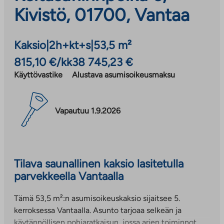
Kivistö, 01700, Vantaa
Kaksio
|
2h+kt+s
|
53,5 m²
815,10 €/kk
38 745,23 €
Käyttövastike
Alustava asumisoikeusmaksu
Vapautuu 1.9.2026
Tilava saunallinen kaksio lasitetulla
parvekkeella Vantaalla
Tämä 53,5 m²:n asumisoikeuskaksio sijaitsee 5.
kerroksessa Vantaalla. Asunto tarjoaa selkeän ja
käytännöllisen pohjaratkaisun, jossa arjen toiminnot