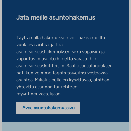
Jätä meille asuntohakemus
Täyttämällä hakemuksen voit hakea meiltä
vuokra-asuntoa, jättää
asumisoikeushakemuksen sekä vapaisiin ja
vapautuviin asuntoihin että varattuihin
asumisoikeuskohteisiin. Saat asuntotarjouksen
heti kun voimme tarjota toiveitasi vastaavaa
asuntoa. Mikäli sinulla on kysyttävää, otathan
yhteyttä asunnon tai kohteen
myyntineuvottelijaan.
Avaa asuntohakemussivu