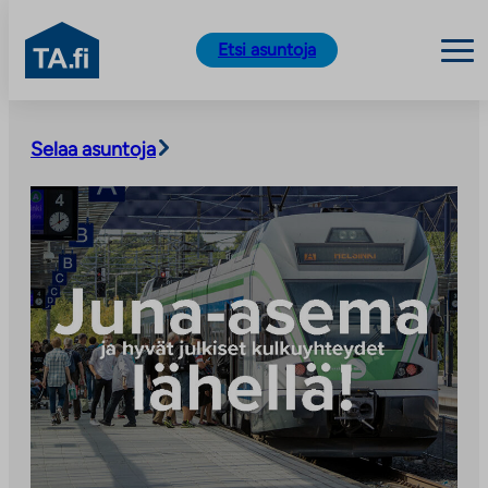
TA.fi
Etsi asuntoja
Siirry
sisältöön
Selaa asuntoja