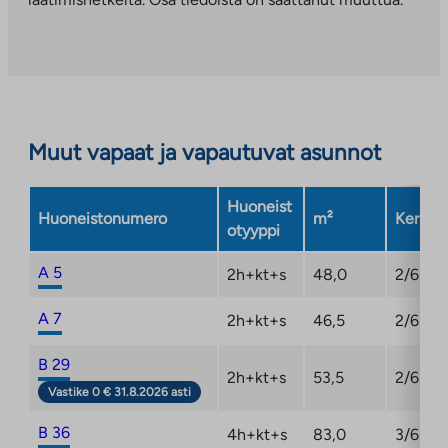
Linkki
aukeaa
uuteen
välilehteen
Muut vapaat ja vapautuvat asunnot
Huoneist
Huoneistonumero
m²
Kerros
otyyppi
A 5
2h+kt+s
48,0
2/6
A 7
2h+kt+s
46,5
2/6
B 29
2h+kt+s
53,5
2/6
Vastike 0 € 31.8.2026 asti
B 36
4h+kt+s
83,0
3/6