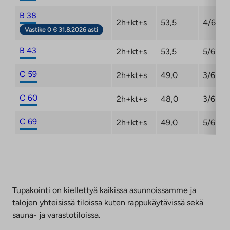
B 38
2h+kt+s
53,5
4/6
Vastike 0 € 31.8.2026 asti
B 43
2h+kt+s
53,5
5/6
C 59
2h+kt+s
49,0
3/6
C 60
2h+kt+s
48,0
3/6
C 69
2h+kt+s
49,0
5/6
Tupakointi on kiellettyä kaikissa asunnoissamme ja
talojen yhteisissä tiloissa kuten rappukäytävissä sekä
sauna- ja varastotiloissa.