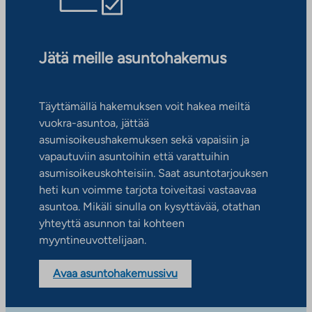
Jätä meille asuntohakemus
Täyttämällä hakemuksen voit hakea meiltä
vuokra-asuntoa, jättää
asumisoikeushakemuksen sekä vapaisiin ja
vapautuviin asuntoihin että varattuihin
asumisoikeuskohteisiin. Saat asuntotarjouksen
heti kun voimme tarjota toiveitasi vastaavaa
asuntoa. Mikäli sinulla on kysyttävää, otathan
yhteyttä asunnon tai kohteen
myyntineuvottelijaan.
Avaa asuntohakemussivu