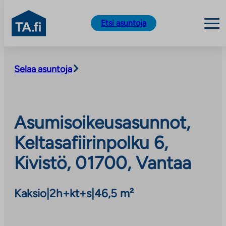
TA.fi
Etsi asuntoja
Siirry
sisältöön
Selaa asuntoja
Asumisoikeusasunnot,
Keltasafiirinpolku 6,
Kivistö, 01700, Vantaa
Kaksio
|
2h+kt+s
|
46,5 m²