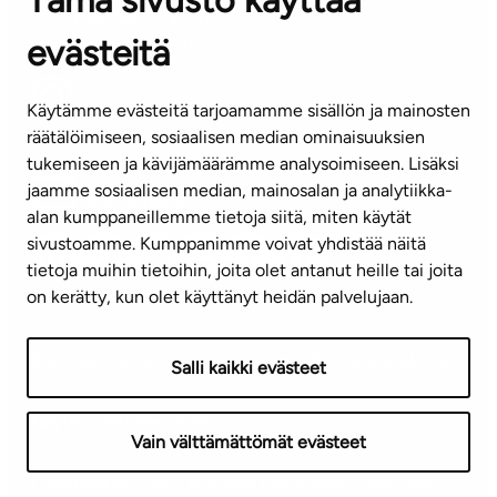
Tämä sivusto käyttää
Puh. 045 7734 3777
evästeitä
(arkisin klo 8-16)
info@ta.fi
Käytämme evästeitä tarjoamamme sisällön ja mainosten
räätälöimiseen, sosiaalisen median ominaisuuksien
tukemiseen ja kävijämäärämme analysoimiseen. Lisäksi
jaamme sosiaalisen median, mainosalan ja analytiikka-
Tilaa uutiskirje
alan kumppaneillemme tietoja siitä, miten käytät
sivustoamme. Kumppanimme voivat yhdistää näitä
Mediapankki
tietoja muihin tietoihin, joita olet antanut heille tai joita
on kerätty, kun olet käyttänyt heidän palvelujaan.
Käyttöehdot
Tietosuojaseloste
Saavutettavuusseloste
Salli kaikki evästeet
Näytä evästeasetukseni
Vain välttämättömät evästeet
Copyright © 2026 TA-Yhtiöt | Pidätämme oikeuden