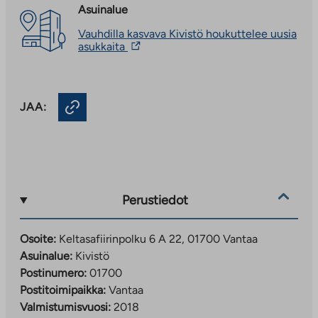
Asuinalue
Vauhdilla kasvava Kivistö houkuttelee uusia
Linkki
asukkaita
vie
ulkopuoliseen
palveluun.
Linkki
JAA:
aukeaa
uuteen
välilehteen
Perustiedot
Osoite:
Keltasafiirinpolku 6 A 22, 01700 Vantaa
Asuinalue:
Kivistö
Postinumero:
01700
Postitoimipaikka:
Vantaa
Valmistumisvuosi:
2018