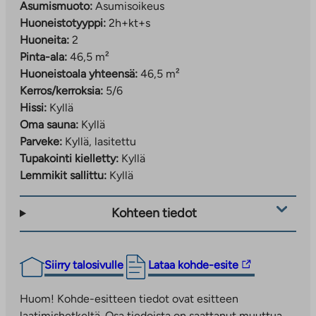
Asumismuoto:
Asumisoikeus
Huoneistotyyppi:
2h+kt+s
Huoneita:
2
Pinta-ala:
46,5 m²
Huoneistoala yhteensä:
46,5 m²
Kerros/kerroksia:
5/6
Hissi:
Kyllä
Oma sauna:
Kyllä
Parveke:
Kyllä, lasitettu
Tupakointi kielletty:
Kyllä
Lemmikit sallittu:
Kyllä
Kohteen tiedot
Linkki
Siirry talosivulle
Lataa kohde-esite
vie
ulkopuoliseen
Huom! Kohde-esitteen tiedot ovat esitteen
palveluun.
laatimishetkeltä. Osa tiedoista on saattanut muuttua.