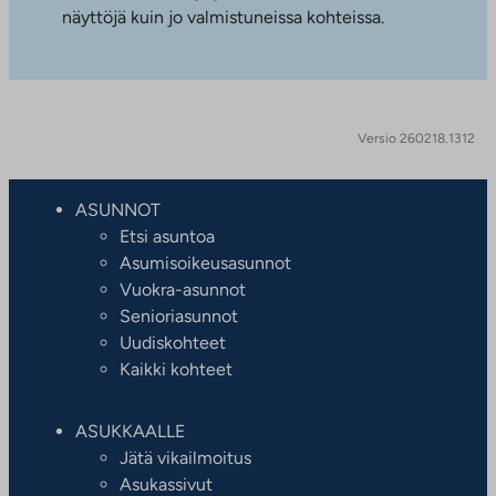
näyttöjä kuin jo valmistuneissa kohteissa.
Versio 260218.1312
ASUNNOT
Etsi asuntoa
Asumisoikeusasunnot
Vuokra-asunnot
Senioriasunnot
Uudiskohteet
Kaikki kohteet
ASUKKAALLE
Jätä vikailmoitus
Asukassivut