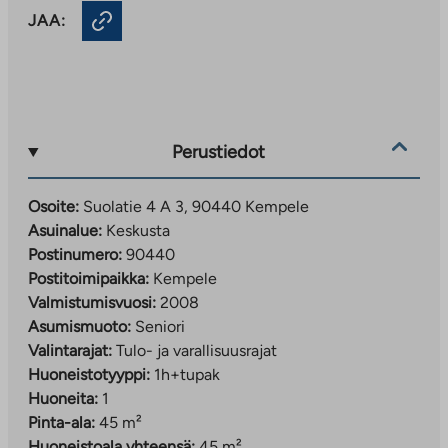
JAA:
Perustiedot
Osoite:
Suolatie 4 A 3, 90440 Kempele
Asuinalue:
Keskusta
Postinumero:
90440
Postitoimipaikka:
Kempele
Valmistumisvuosi:
2008
Asumismuoto:
Seniori
Valintarajat:
Tulo- ja varallisuusrajat
Huoneistotyyppi:
1h+tupak
Huoneita:
1
Pinta-ala:
45 m²
Huoneistoala yhteensä:
45 m²