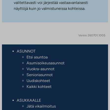
valitettavasti voi järjestää vastaavanlaisesti
näyttöjä kuin jo valmistuneissa kohteissa.
Versio 260701.1005
ASUNNOT
Etsi asuntoa
Asumisoikeusasunnot
Vuokra-asunnot
Senioriasunnot
Uudiskohteet
Kaikki kohteet
ASUKKAALLE
Jätä vikailmoitus