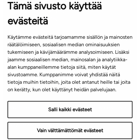
Tämä sivusto käyttää
ASIAKASPALVELUKESKUS
Puh. 045 7734 3777
evästeitä
(arkisin klo 8-16)
info@ta.fi
Käytämme evästeitä tarjoamamme sisällön ja mainosten
räätälöimiseen, sosiaalisen median ominaisuuksien
tukemiseen ja kävijämäärämme analysoimiseen. Lisäksi
jaamme sosiaalisen median, mainosalan ja analytiikka-
Tilaa uutiskirje
alan kumppaneillemme tietoja siitä, miten käytät
sivustoamme. Kumppanimme voivat yhdistää näitä
Mediapankki
tietoja muihin tietoihin, joita olet antanut heille tai joita
on kerätty, kun olet käyttänyt heidän palvelujaan.
Käyttöehdot
Tietosuojaseloste
Saavutettavuusseloste
Salli kaikki evästeet
Näytä evästeasetukseni
Vain välttämättömät evästeet