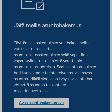
Jätä meille asuntohakemus
Täyttämällä hakemuksen voit hakea meiltä
vuokra-asuntoa, jättää
asumisoikeushakemuksen sekä vapaisiin ja
vapautuviin asuntoihin että varattuihin
asumisoikeuskohteisiin. Saat asuntotarjouksen
heti kun voimme tarjota toiveitasi vastaavaa
asuntoa. Mikäli sinulla on kysyttävää, otathan
yhteyttä asunnon tai kohteen
myyntineuvottelijaan.
Avaa asuntohakemussivu