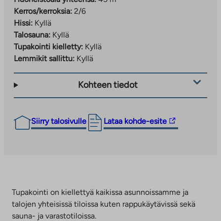
Kerros/kerroksia:
2/6
Hissi:
Kyllä
Talosauna:
Kyllä
Tupakointi kielletty:
Kyllä
Lemmikit sallittu:
Kyllä
Kohteen tiedot
Linkki
Siirry talosivulle
Lataa kohde-esite
vie
ulkopuoliseen
palveluun.
Linkki
aukeaa
uuteen
Tupakointi on kiellettyä kaikissa asunnoissamme ja
välilehteen
talojen yhteisissä tiloissa kuten rappukäytävissä sekä
sauna- ja varastotiloissa.