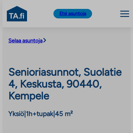
TA.fi
Etsi asuntoja
Siirry
sisältöön
Selaa asuntoja
Senioriasunnot, Suolatie
4, Keskusta, 90440,
Kempele
Yksiö
|
1h+tupak
|
45 m²