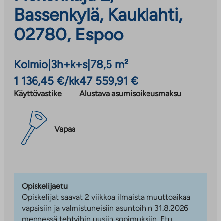
Bassenkylä, Kauklahti,
02780, Espoo
Kolmio
|
3h+k+s
|
78,5 m²
1 136,45 €/kk
47 559,91 €
Käyttövastike
Alustava asumisoikeusmaksu
Vapaa
Opiskelijaetu
Opiskelijat saavat 2 viikkoa ilmaista muuttoaikaa
vapaisiin ja valmistuneisiin asuntoihin 31.8.2026
mennessä tehtyihin uusiin sopimuksiin. Etu