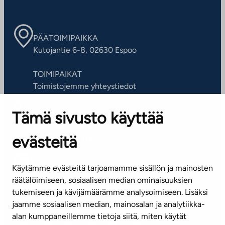
PÄÄTOIMIPAIKKA
Kutojantie 6-8, 02630 Espoo
TOIMIPAIKAT
Toimistojemme yhteystiedot
Tämä sivusto käyttää
ASIAKASPALVELUKESKUS
Puh. 045 7734 3777
evästeitä
(arkisin klo 8-16)
info@ta.fi
Käytämme evästeitä tarjoamamme sisällön ja mainosten
räätälöimiseen, sosiaalisen median ominaisuuksien
tukemiseen ja kävijämäärämme analysoimiseen. Lisäksi
jaamme sosiaalisen median, mainosalan ja analytiikka-
Tilaa uutiskirje
alan kumppaneillemme tietoja siitä, miten käytät