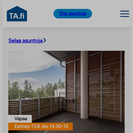
TA.fi
Etsi asuntoja
Siirry
sisältöön
Selaa asuntoja
Vapaa
Esittely 13.8. klo 14:30-15