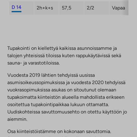
D 14
2h+k+s
57,5
2/2
Vapaa
Tupakointi on kiellettyä kaikissa asunnoissamme ja
talojen yhteisissä tiloissa kuten rappukäytävissä sekä
sauna- ja varastotiloissa.
Vuodesta 2019 lähtien tehdyissä uusissa
asumisoikeussopimuksissa ja vuodesta 2020 tehdyissä
vuokrasopimuksissa asukas on sitoutunut olemaan
tupakoimatta kiinteistön alueella mahdollista erikseen
osoitettua tupakointipaikkaa lukuun ottamatta.
Uudiskohteissa savuttomuusehto on otettu käyttöön jo
aiemmin.
Osa kiinteistöistämme on kokonaan savuttomia.