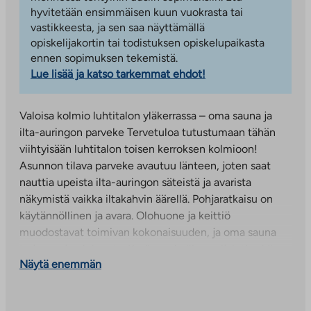
hyvitetään ensimmäisen kuun vuokrasta tai
vastikkeesta, ja sen saa näyttämällä
opiskelijakortin tai todistuksen opiskelupaikasta
ennen sopimuksen tekemistä.
Lue lisää ja katso tarkemmat ehdot!
Valoisa kolmio luhtitalon yläkerrassa – oma sauna ja
ilta-auringon parveke Tervetuloa tutustumaan tähän
viihtyisään luhtitalon toisen kerroksen kolmioon!
Asunnon tilava parveke avautuu länteen, joten saat
nauttia upeista ilta-auringon säteistä ja avarista
näkymistä vaikka iltakahvin äärellä. Pohjaratkaisu on
käytännöllinen ja avara. Olohuone ja keittiö
muodostavat toimivan kokonaisuuden, ja oma sauna
tarjoaa arjen luksusta. Kodin rauhallinen sijainti sekä
Näytä enemmän
valoisuus tekevät tästä asunnosta miellyttävän paikan
asua.
Asunnon lattiat ovat helppohoitoista laminaattia ja