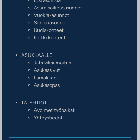
Etsi asuntoa
Asumisoikeusasunnot
Vuokra-asunnot
Senioriasunnot
Uudiskohteet
Kaikki kohteet
ASUKKAALLE
Jätä vikailmoitus
Asukassivut
Lomakkeet
Asukasopas
TA-YHTIÖT
Avoimet työpaikat
Yhteystiedot