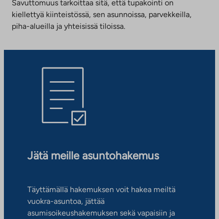
Savuttomuus tarkoittaa sitä, että tupakointi on
kiellettyä kiinteistössä, sen asunnoissa, parvekkeilla,
piha-alueilla ja yhteisissä tiloissa.
Jätä meille asuntohakemus
Täyttämällä hakemuksen voit hakea meiltä
vuokra-asuntoa, jättää
asumisoikeushakemuksen sekä vapaisiin ja