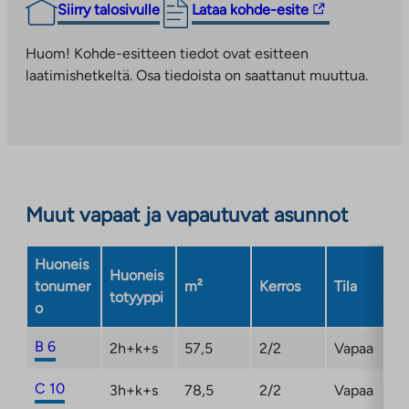
Linkki
Siirry talosivulle
Lataa kohde-esite
vie
ulkopuoliseen
Huom! Kohde-esitteen tiedot ovat esitteen
palveluun.
laatimishetkeltä. Osa tiedoista on saattanut muuttua.
Linkki
aukeaa
uuteen
välilehteen
Muut vapaat ja vapautuvat asunnot
Huoneis
Huoneis
tonumer
m²
Kerros
Tila
totyyppi
o
B 6
2h+k+s
57,5
2/2
Vapaa
C 10
3h+k+s
78,5
2/2
Vapaa