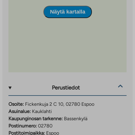
Kirkkonummen suuntaan.
Näytä kartalla
Tarvittavat päivittäispalvelut ovat lähellä, joten pyörällä
ja jalkaisin on kätevää kulkea. Lähimpään päiväkotiin on
alle kymmenen minuutin kävelymatka ja lisää
päiväkoteja sekä ala- ja yläkoulut löytyvät Kauklahden
keskustan tuntumasta. Kauniit ulkoilureitit Palolammen
ympäristössä, metsämaisemissa lähtevät lähes
kotiovelta. Lähellä on myös monipuolisia
urheilumahdollisuuksia kuten ratsastuskoulu,
urheilukenttiä, jalkapallohalli ja seuratoimintaa nuorille
sekä kuntosali.
Perustiedot
Osoite:
Fickenkuja 2 C 10, 02780 Espoo
Asuinalue:
Kauklahti
Kaupunginosan tarkenne:
Bassenkylä
Postinumero:
02780
Postitoimipaikka:
Espoo