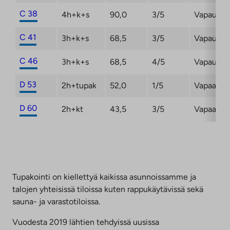
C 38
4h+k+s
90,0
3/5
Vapautum
C 41
3h+k+s
68,5
3/5
Vapautum
C 46
3h+k+s
68,5
4/5
Vapautum
D 53
2h+tupak
52,0
1/5
Vapaa
D 60
2h+kt
43,5
3/5
Vapaa
Tupakointi on kiellettyä kaikissa asunnoissamme ja
talojen yhteisissä tiloissa kuten rappukäytävissä sekä
sauna- ja varastotiloissa.
Vuodesta 2019 lähtien tehdyissä uusissa