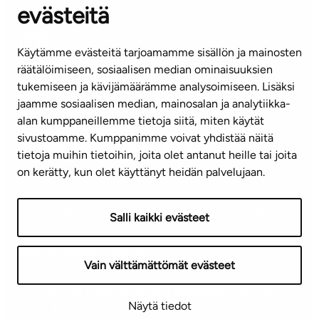
evästeitä
(arkisin klo 8-16)
info@ta.fi
Käytämme evästeitä tarjoamamme sisällön ja mainosten
räätälöimiseen, sosiaalisen median ominaisuuksien
tukemiseen ja kävijämäärämme analysoimiseen. Lisäksi
jaamme sosiaalisen median, mainosalan ja analytiikka-
Tilaa uutiskirje
alan kumppaneillemme tietoja siitä, miten käytät
sivustoamme. Kumppanimme voivat yhdistää näitä
Mediapankki
tietoja muihin tietoihin, joita olet antanut heille tai joita
on kerätty, kun olet käyttänyt heidän palvelujaan.
Käyttöehdot
Tietosuojaseloste
Saavutettavuusseloste
Salli kaikki evästeet
Näytä evästeasetukseni
Vain välttämättömät evästeet
Copyright © 2026 TA-Yhtiöt | Pidätämme oikeuden
Näytä tiedot
muutoksiin