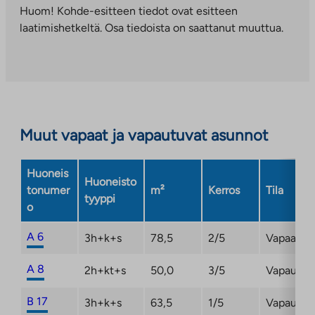
on n. 1,8–2,0 metriä ja sen on täytetty
ulkopuoliseen
Huom! Kohde-esitteen tiedot ovat esitteen
Päijännetunnelista tulevalla järvivedellä.
palveluun.
laatimishetkeltä. Osa tiedoista on saattanut muuttua.
Palettilammella pääset näppärästi vilvoittelemaan
Linkki
ihanina kesäpäivinä.
aukeaa
uuteen
Kuninkaantammi on energiaviisas kaupunginosa, jonka
välilehteen
asuinrakennukset ovat energiatehokkaita ja
hyödyntävät uusiutuvaa energiaa. Hulevesien
Muut vapaat ja vapautuvat asunnot
hallinnassa suositaan luonnonmukaisia
viivytysmenetelmiä.
Huoneis
Huoneisto
tonumer
m²
Kerros
Tila
tyyppi
o
A 6
3h+k+s
78,5
2/5
Vapaa
A 8
2h+kt+s
50,0
3/5
Vapautum
B 17
3h+k+s
63,5
1/5
Vapautum