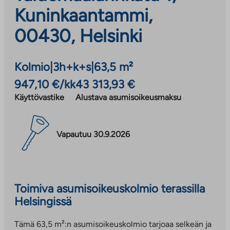
Kuninkaantammi,
00430, Helsinki
Kolmio
|
3h+k+s
|
63,5 m²
947,10 €/kk
43 313,93 €
Käyttövastike
Alustava asumisoikeusmaksu
Vapautuu 30.9.2026
Toimiva asumisoikeuskolmio terassilla
Helsingissä
Tämä 63,5 m²:n asumisoikeuskolmio tarjoaa selkeän ja