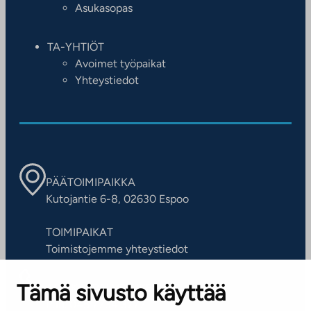
Asukasopas
TA-YHTIÖT
Avoimet työpaikat
Yhteystiedot
PÄÄTOIMIPAIKKA
Kutojantie 6-8, 02630 Espoo
TOIMIPAIKAT
Toimistojemme yhteystiedot
Tämä sivusto käyttää
ASIAKASPALVELUKESKUS
Puh. 045 7734 3777