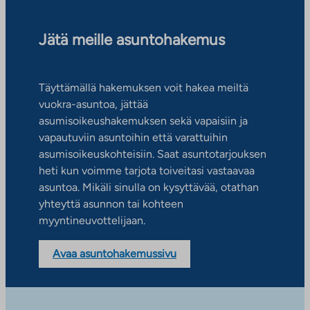
Jätä meille asuntohakemus
Täyttämällä hakemuksen voit hakea meiltä
vuokra-asuntoa, jättää
asumisoikeushakemuksen sekä vapaisiin ja
vapautuviin asuntoihin että varattuihin
asumisoikeuskohteisiin. Saat asuntotarjouksen
heti kun voimme tarjota toiveitasi vastaavaa
asuntoa. Mikäli sinulla on kysyttävää, otathan
yhteyttä asunnon tai kohteen
myyntineuvottelijaan.
Avaa asuntohakemussivu