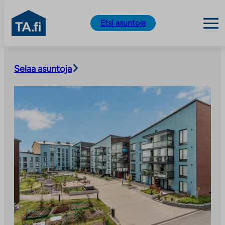
TA.fi
Etsi asuntoja
Siirry
sisältöön
Selaa asuntoja