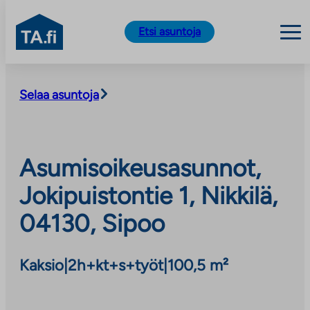
TA.fi
Etsi asuntoja
Siirry
sisältöön
Selaa asuntoja
Asumisoikeusasunnot,
Jokipuistontie 1, Nikkilä,
04130, Sipoo
Kaksio
|
2h+kt+s+työt
|
100,5 m²