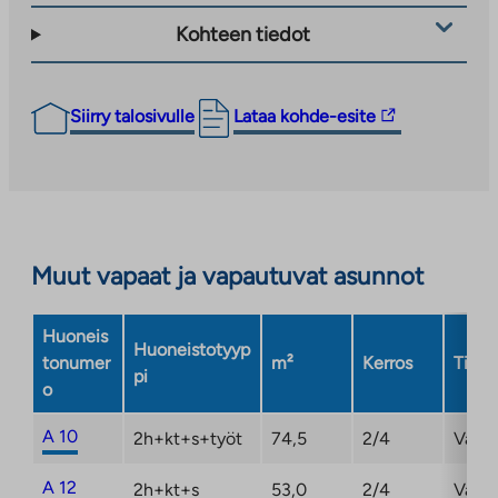
Kohteen tiedot
Linkki
Siirry talosivulle
Lataa kohde-esite
vie
ulkopuoliseen
palveluun.
Linkki
aukeaa
Muut vapaat ja vapautuvat asunnot
uuteen
välilehteen
Huoneis
Huoneistotyyp
tonumer
m²
Kerros
Tila
pi
o
A 10
2h+kt+s+työt
74,5
2/4
Vapa
A 12
2h+kt+s
53,0
2/4
Vapa