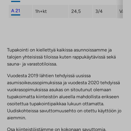
A 21
1h+kt
24,5
3/4
Vapa
Tupakointi on kiellettyä kaikissa asunnoissamme ja
talojen yhteisissä tiloissa kuten rappukäytävissä sekä
sauna- ja varastotiloissa.
Vuodesta 2019 lähtien tehdyissä uusissa
asumisoikeussopimuksissa ja vuodesta 2020 tehdyissä
vuokrasopimuksissa asukas on sitoutunut olemaan
tupakoimatta kiinteistön alueella mahdollista erikseen
osoitettua tupakointipaikkaa lukuun ottamatta.
Uudiskohteissa savuttomuusehto on otettu käyttöön jo
aiemmin.
Osa kiinteistöistämme on kokonaan savuttomia.