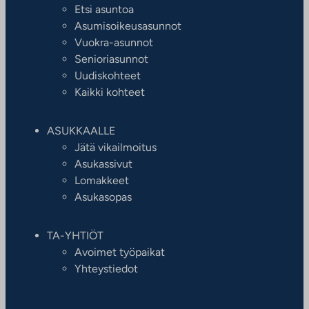
Etsi asuntoa
Asumisoikeusasunnot
Vuokra-asunnot
Senioriasunnot
Uudiskohteet
Kaikki kohteet
ASUKKAALLE
Jätä vikailmoitus
Asukassivut
Lomakkeet
Asukasopas
TA-YHTIÖT
Avoimet työpaikat
Yhteystiedot