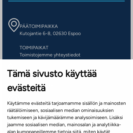
PÄÄTOIMIPAIKKA
Kutojantie 6-8, 02630 Espoo
TOIMIPAIKAT
Toimistojemme yhteystiedot
Tämä sivusto käyttää
ASIAKASPALVELUKESKUS
Puh. 045 7734 3777
evästeitä
(arkisin klo 8-16)
info@ta.fi
Käytämme evästeitä tarjoamamme sisällön ja mainosten
räätälöimiseen, sosiaalisen median ominaisuuksien
tukemiseen ja kävijämäärämme analysoimiseen. Lisäksi
jaamme sosiaalisen median, mainosalan ja analytiikka-
Tilaa uutiskirje
alan kumppaneillemme tietoja siitä, miten käytät