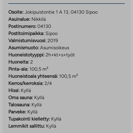
Osoite:
Jokipuistontie 1 A 13, 04130 Sipoo
Asuinalue:
Nikkilä
Postinumero:
04130
Postitoimipaikka:
Sipoo
Valmistumisvuosi:
2019
Asumismuoto:
Asumisoikeus
Huoneistotyyppi:
2h+kt+s+työt
Huoneita:
2
Pinta-ala:
100,5 m²
Huoneistoala yhteensä:
100,5 m²
Kerros/kerroksia:
2/4
Hissi:
Kyllä
Oma sauna:
Kyllä
Talosauna:
Kyllä
Parveke:
Kyllä
Tupakointi kielletty:
Kyllä
Lemmikit sallittu:
Kyllä