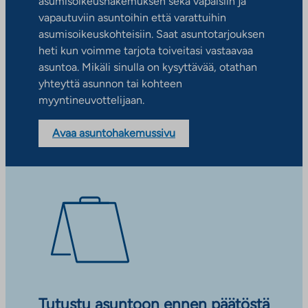
asumisoikeushakemuksen sekä vapaisiin ja
vapautuviin asuntoihin että varattuihin
asumisoikeuskohteisiin. Saat asuntotarjouksen
heti kun voimme tarjota toiveitasi vastaavaa
asuntoa. Mikäli sinulla on kysyttävää, otathan
yhteyttä asunnon tai kohteen
myyntineuvottelijaan.
Avaa asuntohakemussivu
Tutustu asuntoon ennen päätöstä