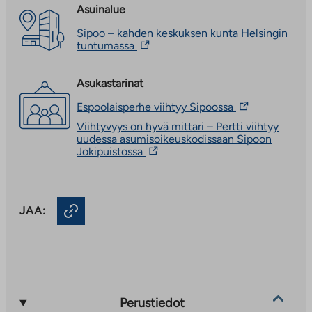
Asuinalue
Sipoo – kahden keskuksen kunta Helsingin
Linkki
tuntumassa
vie
ulkopuoliseen
palveluun.
Asukastarinat
Linkki
Linkki
Espoolaisperhe viihtyy Sipoossa
aukeaa
vie
uuteen
Viihtyvyys on hyvä mittari – Pertti viihtyy
ulkopuoliseen
välilehteen
uudessa asumisoikeuskodissaan Sipoon
palveluun.
Linkki
Jokipuistossa
Linkki
vie
aukeaa
ulkopuoliseen
uuteen
palveluun.
välilehteen
Linkki
JAA:
aukeaa
uuteen
välilehteen
Perustiedot