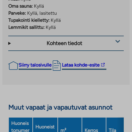
Oma sauna:
Kyllä
Parveke:
Kyllä, lasitettu
Tupakointi kielletty:
Kyllä
Lemmikit sallittu:
Kyllä
Kohteen tiedot
Linkki
Siirry talosivulle
Lataa kohde-esite
vie
ulkopuoliseen
palveluun.
Linkki
aukeaa
Muut vapaat ja vapautuvat asunnot
uuteen
välilehteen
Huoneis
Huoneist
tonumer
m²
Kerros
Tila