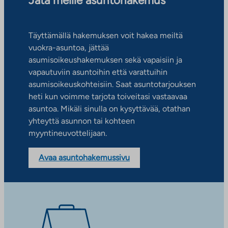
Jätä meille asuntohakemus
Täyttämällä hakemuksen voit hakea meiltä
vuokra-asuntoa, jättää
asumisoikeushakemuksen sekä vapaisiin ja
vapautuviin asuntoihin että varattuihin
asumisoikeuskohteisiin. Saat asuntotarjouksen
heti kun voimme tarjota toiveitasi vastaavaa
asuntoa. Mikäli sinulla on kysyttävää, otathan
yhteyttä asunnon tai kohteen
myyntineuvottelijaan.
Avaa asuntohakemussivu