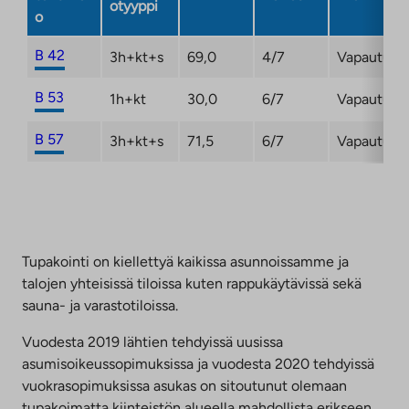
otyyppi
o
B 42
3h+kt+s
69,0
4/7
Vapautuma
B 53
1h+kt
30,0
6/7
Vapautuma
B 57
3h+kt+s
71,5
6/7
Vapautuma
Tupakointi on kiellettyä kaikissa asunnoissamme ja
talojen yhteisissä tiloissa kuten rappukäytävissä sekä
sauna- ja varastotiloissa.
Vuodesta 2019 lähtien tehdyissä uusissa
asumisoikeussopimuksissa ja vuodesta 2020 tehdyissä
vuokrasopimuksissa asukas on sitoutunut olemaan
tupakoimatta kiinteistön alueella mahdollista erikseen