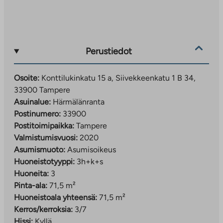
välilehteen
Perustiedot
Osoite:
Konttilukinkatu 15 a, Siivekkeenkatu 1 B 34,
33900 Tampere
Asuinalue:
Härmälänranta
Postinumero:
33900
Postitoimipaikka:
Tampere
Valmistumisvuosi:
2020
Asumismuoto:
Asumisoikeus
Huoneistotyyppi:
3h+k+s
Huoneita:
3
Pinta-ala:
71,5 m²
Huoneistoala yhteensä:
71,5 m²
Kerros/kerroksia:
3/7
Hissi:
Kyllä