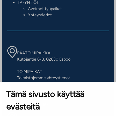
TA-YHTIÖT
Avoimet työpaikat
Yhteystiedot
PÄÄTOIMIPAIKKA
Kutojantie 6-8, 02630 Espoo
TOIMIPAIKAT
Toimistojemme yhteystiedot
Tämä sivusto käyttää
ASIAKASPALVELUKESKUS
Puh. 045 7734 3777
evästeitä
(arkisin klo 8-16)