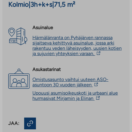
Kolmio
|
3h+k+s
|
71,5 m²
Asuinalue
Härmälänranta on Pyhäjärven rannassa
sijaitseva kehittyvä asuinalue, jossa arki
rakentuu veden läheisyyden, uusien kotien
Linkki
ja sujuvien yhteyksien varaan.
vie
ulkopuoliseen
palveluun.
Asukastarinat
Linkki
Omistusasunto vaihtui uuteen ASO-
aukeaa
Linkki
asuntoon 30 vuoden jälkeen
uuteen
vie
välilehteen
Upouusi asumisoikeuskoti ja urbaani alue
ulkopuoliseen
Linkki
hurmasivat Mirjamin ja Elinan
palveluun.
vie
Linkki
ulkopuoliseen
aukeaa
palveluun.
uuteen
Linkki
välilehteen
JAA:
aukeaa
uuteen