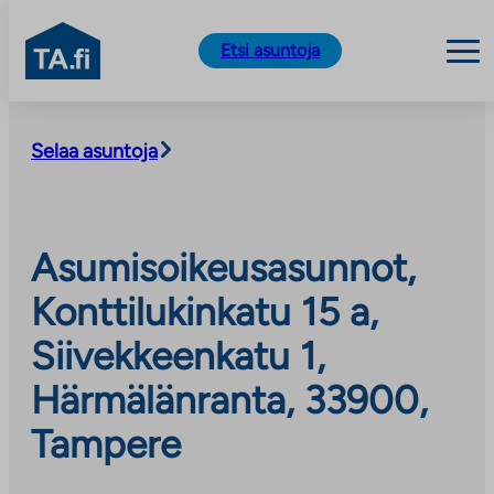
TA.fi
Etsi asuntoja
Siirry
sisältöön
Selaa asuntoja
Asumisoikeusasunnot,
Konttilukinkatu 15 a,
Siivekkeenkatu 1,
Härmälänranta, 33900,
Tampere