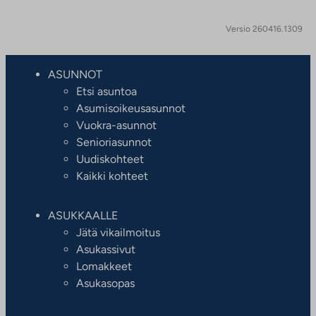
Versio 260416.1309
ASUNNOT
Etsi asuntoa
Asumisoikeusasunnot
Vuokra-asunnot
Senioriasunnot
Uudiskohteet
Kaikki kohteet
ASUKKAALLE
Jätä vikailmoitus
Asukassivut
Lomakkeet
Asukasopas