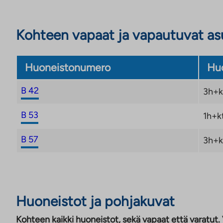
Kohteen vapaat ja vapautuvat a
Huoneistonumero
Huo
B 42
3h+k
B 53
1h+k
B 57
3h+k
Huoneistot ja pohjakuvat
Kohteen kaikki huoneistot, sekä vapaat että varatut.