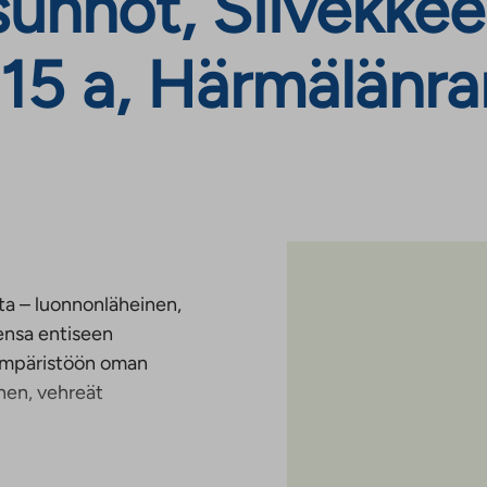
unnot, Siivekkee
 15 a, Härmälänr
ta – luonnonläheinen,
rensa entiseen
 ympäristöön oman
nen, vehreät