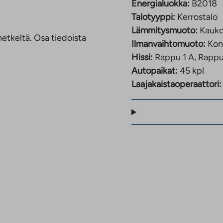
ginen valinta: alueella
Energialuokka:
B2018
on painotettu
Talotyyppi:
Kerrostalo
Lämmitysmuoto:
Kauk
etkeltä. Osa tiedoista
Ilmanvaihtomuoto:
Kon
Hissi:
Rappu 1 A, Rappu
Autopaikat:
45 kpl
Laajakaistaoperaattori: