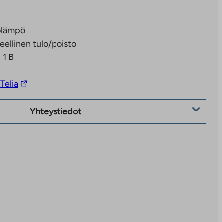
olämpö
eellinen tulo/poisto
 1 B
Linkki
Telia
vie
ulkopuoliseen
Yhteystiedot
palveluun.
Linkki
aukeaa
uuteen
välilehteen