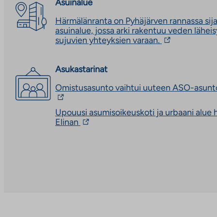
Asuinalue
Härmälänranta on Pyhäjärven rannassa sija
asuinalue, jossa arki rakentuu veden lähei
Linkki
sujuvien yhteyksien varaan.
vie
ulkopuoliseen
palveluun.
Asukastarinat
Linkki
Omistusasunto vaihtui uuteen ASO-asunt
aukeaa
uuteen
välilehteen
Upouusi asumisoikeuskoti ja urbaani alue 
Linkki
Elinan
vie
ulkopuoliseen
palveluun.
Linkki
aukeaa
uuteen
välilehteen