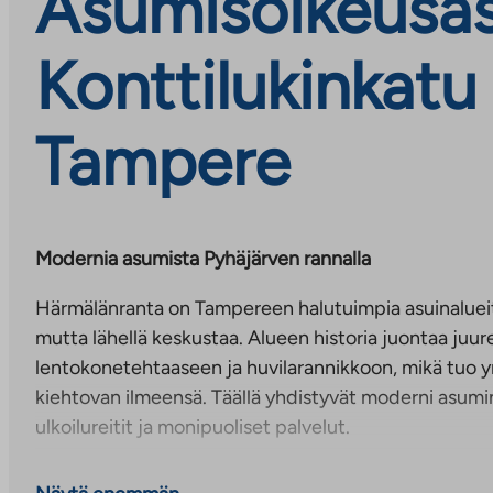
Asumisoikeusas
Konttilukinkatu
Tampere
Modernia asumista Pyhäjärven rannalla
Härmälänranta on Tampereen halutuimpia asuinaluei
mutta lähellä keskustaa. Alueen historia juontaa juu
lentokonetehtaaseen ja huvilarannikkoon, mikä tuo
kiehtovan ilmeensä. Täällä yhdistyvät moderni asumi
ulkoilureitit ja monipuoliset palvelut.
Käytännölliset yhteistilat