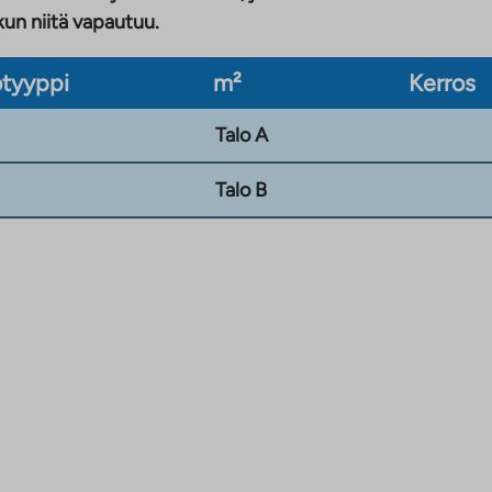
kun niitä vapautuu.
tyyppi
m²
Kerros
Talo A
Talo B