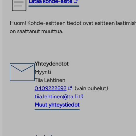
Linkki
Lataa kohde-esite
liikkumista entisestään. Härmälänranta on myös ekolo
vie
on yhteiskäyttöautoja ja -pyöriä, ja rakentamisessa 
ulkopuoliseen
energiatehokkuutta
Huom! Kohde-esitteen tiedot ovat esitteen laatimish
palveluun.
on saattanut muuttua.
Linkki
aukeaa
uuteen
välilehteen
Yhteydenotot
Myynti
Tiia Lehtinen
Linkki
0409222692
(vain puhelut)
vie
Linkki
tiia.lehtinen@ta.fi
ulkopuoliseen
vie
Muut yhteystiedot
palveluun
ulkopuoliseen
palveluun