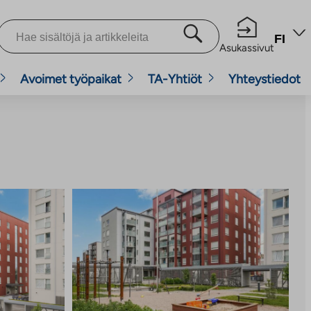
FI
Asukassivut
Avoimet työpaikat
TA-Yhtiöt
Yhteystiedot