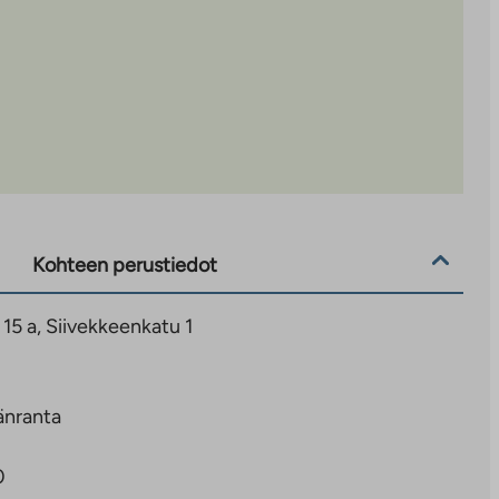
Kohteen perustiedot
 15 a, Siivekkeenkatu 1
änranta
0