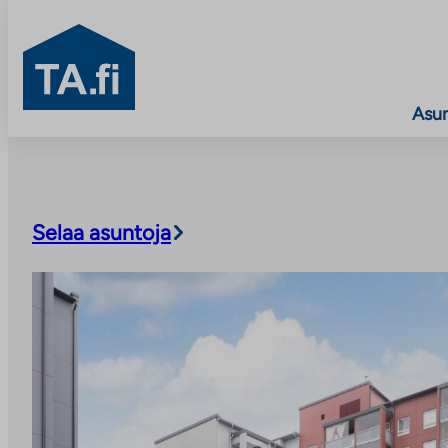
TA.fi
Asu
Siirry
sisältöön
Selaa asuntoja