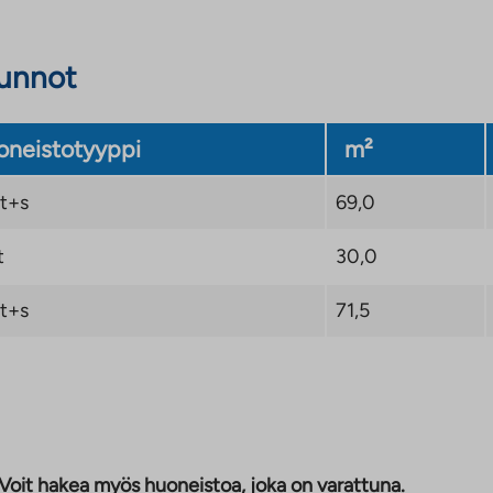
sunnot
neistotyyppi
m²
t+s
69,0
t
30,0
t+s
71,5
 Voit hakea myös huoneistoa, joka on varattuna.