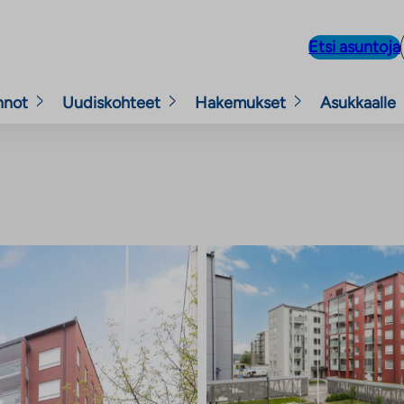
Etsi asuntoja
nnot
Uudiskohteet
Hakemukset
Asukkaalle