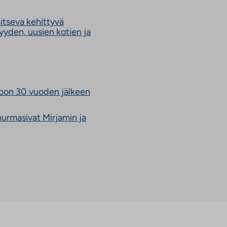
itseva kehittyvä
syyden, uusien kotien ja
Linkki
oon 30 vuoden jälkeen
vie
ulkopuoliseen
hurmasivat Mirjamin ja
palveluun.
Linkki
aukeaa
uuteen
välilehteen