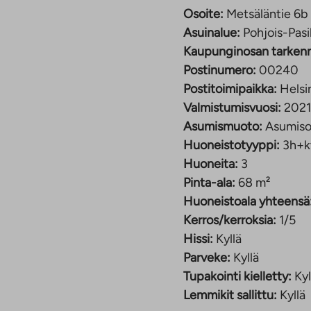
tessaan varata
Osoite:
Metsäläntie 6b 
autopaikkaa.
Asuinalue:
Pohjois-Pasi
äyttökorvaukset ovat
Kaupunginosan tarken
tammikuussa voimaan
Postinumero:
00240
hvistuvat lokakuun
Postitoimipaikka:
Helsi
Valmistumisvuosi:
2021
Asumismuoto:
Asumiso
 silloin, kun
Huoneistotyyppi:
3h+k
kk. Lisäksi perimme
Huoneita:
3
 Mikäli vuokraat tämän
Pinta-ala:
68 m²
 määräaikaisena
Huoneistoala yhteensä
imatta vuokralaisella
Kerros/kerroksia:
1/5
irtisanomisajalla.
Hissi:
Kyllä
n vuokrasopimuksen
Parveke:
Kyllä
sopimusta voidaan
Tupakointi kielletty:
Kyl
Lemmikit sallittu:
Kyllä