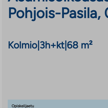
Pohjois-Pasila,
Kolmio
|
3h+kt
|
68 m²
Opiskelijaetu