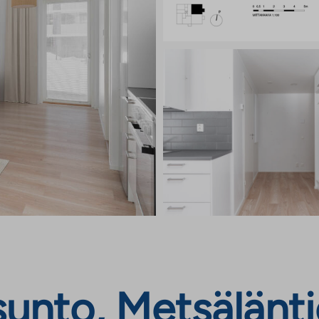
unto, Metsälänti