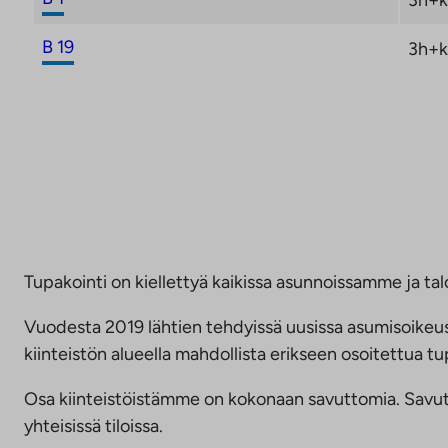
B 19
3h+k
Tupakointi on kiellettyä kaikissa asunnoissamme ja talo
Vuodesta 2019 lähtien tehdyissä uusissa asumisoike
kiinteistön alueella mahdollista erikseen osoitettua
Osa kiinteistöistämme on kokonaan savuttomia. Savuttomu
yhteisissä tiloissa.