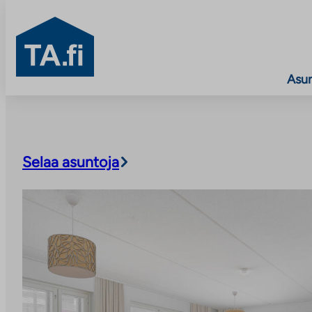
TA.fi
Asu
Siirry
sisältöön
Selaa asuntoja