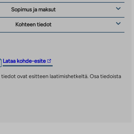
Sopimus ja maksut
Kohteen tiedot
Linkki
Lataa kohde-esite
vie
iedot ovat esitteen laatimishetkeltä. Osa tiedoista
ulkopuoliseen
palveluun.
Linkki
aukeaa
uuteen
välilehteen