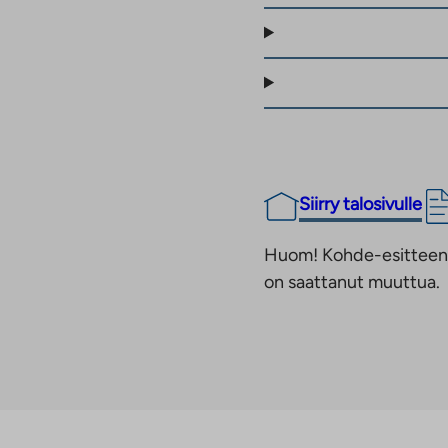
essa on kaksi
toa.
ten viihtyisät
e sekä pesula ja
lkupyörille ja
ava irtainvarasto.
Siirry talosivulle
lissa. Korttelin
 Pihan suunnittelussa on
Huom! Kohde-esitteen t
siin.
on saattanut muuttua.
kuyhteyksien ja
maiselle alueelle
näiset sisäpihat,
ä oleva yhteisötalo
ä ohjattua liikuntaa.