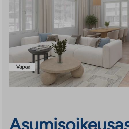
Vapaa
Asumisoikeusas