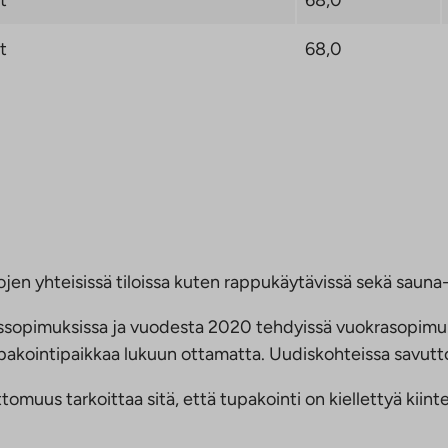
t
68,0
jen yhteisissä tiloissa kuten rappukäytävissä sekä sauna- 
ussopimuksissa ja vuodesta 2020 tehdyissä vuokrasopimu
 tupakointipaikkaa lukuun ottamatta. Uudiskohteissa savu
us tarkoittaa sitä, että tupakointi on kiellettyä kiinteis