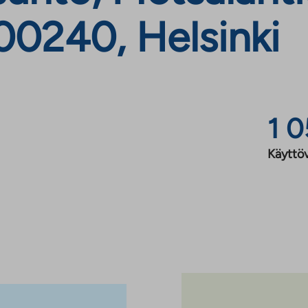
 00240, Helsinki
1 0
Käyttöv