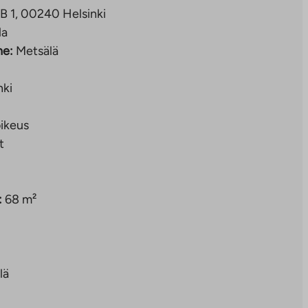
B 1, 00240 Helsinki
la
ne:
Metsälä
nki
ikeus
t
:
68 m²
lä