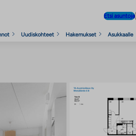
Etsi asuntoja
nnot
Uudiskohteet
Hakemukset
Asukkaalle