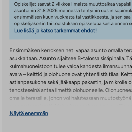
Opiskelijat saavat 2 viikkoa ilmaista muuttoaikaa vapaisii
asuntoihin 31.8.2026 mennessä tehtyihin uusiin sopimuks
ensimmäisen kuun vuokrasta tai vastikkeesta, ja sen saa
opiskelijakortin tai todistuksen opiskelupaikasta ennen
Lue lisää ja katso tarkemmat ehdot!
Ensimmäisen kerroksen heti vapaa asunto omalla tera
asukkaitaan. Asunto sijaitsee B-talossa sisäpihalla. 
kulmahuoneistoon tulee valoa kahdesta ilmansuunnas
avara – keittiö ja olohuone ovat yhtenäistä tilaa. Keit
astianpesukone sekä jääkaappipakastin, ja mikrolle on
tehosteseinä antaa ilmettä olohuoneelle. Olohuonee
omalle terassille, johon voi halutessaan muutostyönä
omakustanteisesti. Makuuhuoneet ovat eri puolilla asu
Näytä enemmän
on lisämukavuutena vaatehuone. Asunnon asuinhuone
laminaattilattiat, ja kylpyhuoneen lattiat sekä seinät
laatoitettu. Kylpyhuoneessa on säilytystilaa allas- ja 