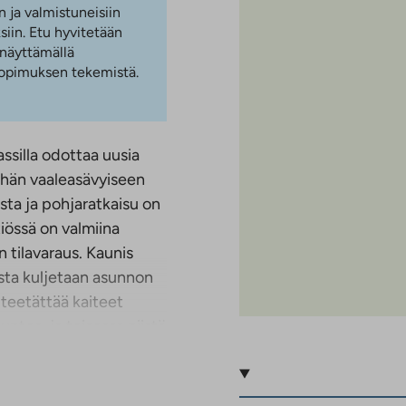
n ja valmistuneisiin
iin. Etu hyvitetään
 näyttämällä
 sopimuksen tekemistä.
ssilla odottaa uusia
Tähän vaaleasävyiseen
ta ja pohjaratkaisu on
tiössä on valmiina
 tilavaraus. Kaunis
sta kuljetaan asunnon
 teetättää kaiteet
ntoa, ja toisessa niistä
issa on vaaleat
 on puolestaan
peilikaapeissa ja