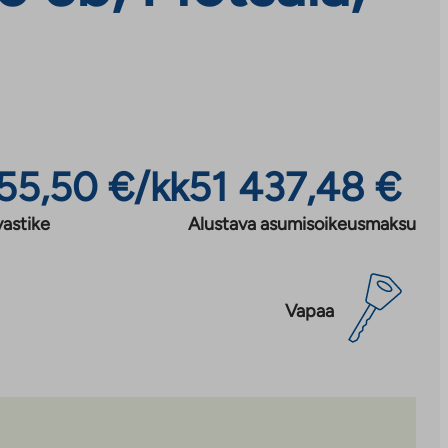
55,50 €/kk
51 437,48 €
astike
Alustava asumisoikeusmaksu
Vapaa