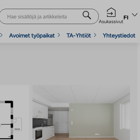
FI
Asukassivut
Avoimet työpaikat
TA-Yhtiöt
Yhteystiedot