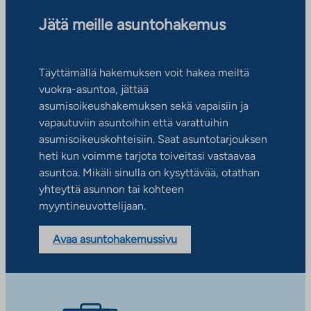
Jätä meille asuntohakemus
Täyttämällä hakemuksen voit hakea meiltä
vuokra-asuntoa, jättää
asumisoikeushakemuksen sekä vapaisiin ja
vapautuviin asuntoihin että varattuihin
asumisoikeuskohteisiin. Saat asuntotarjouksen
heti kun voimme tarjota toiveitasi vastaavaa
asuntoa. Mikäli sinulla on kysyttävää, otathan
yhteyttä asunnon tai kohteen
myyntineuvottelijaan.
Avaa asuntohakemussivu