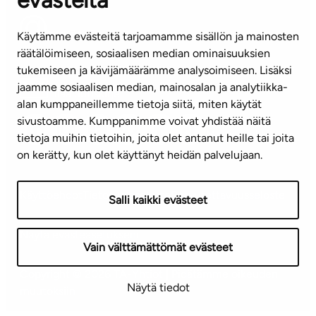
evästeitä
info@ta.fi
Käytämme evästeitä tarjoamamme sisällön ja mainosten
räätälöimiseen, sosiaalisen median ominaisuuksien
tukemiseen ja kävijämäärämme analysoimiseen. Lisäksi
jaamme sosiaalisen median, mainosalan ja analytiikka-
Tilaa uutiskirje
alan kumppaneillemme tietoja siitä, miten käytät
sivustoamme. Kumppanimme voivat yhdistää näitä
Mediapankki
tietoja muihin tietoihin, joita olet antanut heille tai joita
on kerätty, kun olet käyttänyt heidän palvelujaan.
Käyttöehdot
Tietosuojaseloste
Saavutettavuusseloste
Salli kaikki evästeet
Näytä evästeasetukseni
Vain välttämättömät evästeet
Copyright © 2026 TA-Yhtiöt | Pidätämme oikeuden
Näytä tiedot
muutoksiin