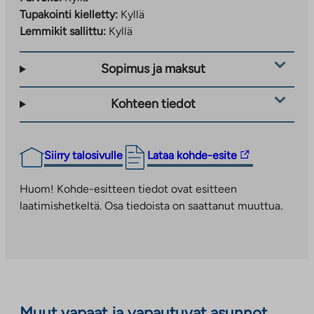
Tupakointi kielletty:
Kyllä
Lemmikit sallittu:
Kyllä
Sopimus ja maksut
Kohteen tiedot
Linkki
Siirry talosivulle
Lataa kohde-esite
vie
ulkopuoliseen
Huom! Kohde-esitteen tiedot ovat esitteen
palveluun.
laatimishetkeltä. Osa tiedoista on saattanut muuttua.
Linkki
aukeaa
uuteen
välilehteen
Muut vapaat ja vapautuvat asunnot