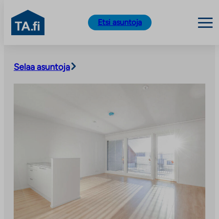
TA.fi
Etsi asuntoja
Siirry
sisältöön
Selaa asuntoja