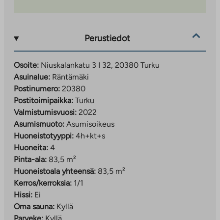
Perustiedot
Osoite:
Niuskalankatu 3 I 32, 20380 Turku
Asuinalue:
Räntämäki
Postinumero:
20380
Postitoimipaikka:
Turku
Valmistumisvuosi:
2022
Asumismuoto:
Asumisoikeus
Huoneistotyyppi:
4h+kt+s
Huoneita:
4
Pinta-ala:
83,5 m²
Huoneistoala yhteensä:
83,5 m²
Kerros/kerroksia:
1/1
Hissi:
Ei
Oma sauna:
Kyllä
Parveke:
Kyllä