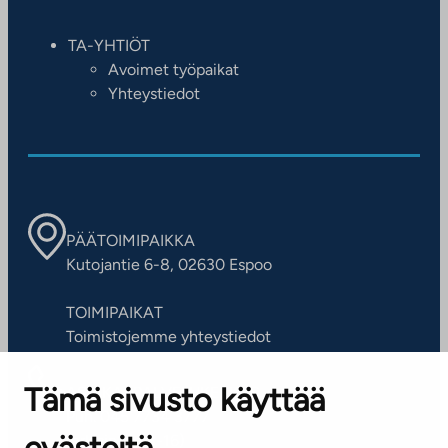
TA-YHTIÖT
Avoimet työpaikat
Yhteystiedot
PÄÄTOIMIPAIKKA
Kutojantie 6-8, 02630 Espoo
TOIMIPAIKAT
Toimistojemme yhteystiedot
Tämä sivusto käyttää
ASIAKASPALVELUKESKUS
Puh. 045 7734 3777
(arkisin klo 8-16)