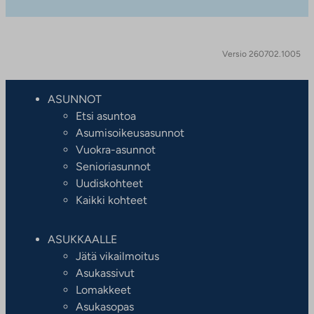
Versio 260702.1005
ASUNNOT
Etsi asuntoa
Asumisoikeusasunnot
Vuokra-asunnot
Senioriasunnot
Uudiskohteet
Kaikki kohteet
ASUKKAALLE
Jätä vikailmoitus
Asukassivut
Lomakkeet
Asukasopas