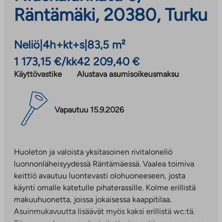
Räntämäki, 20380, Turku
Neliö
|
4h+kt+s
|
83,5 m²
1 173,15 €/kk
42 209,40 €
Käyttövastike
Alustava asumisoikeusmaksu
Vapautuu 15.9.2026
Huoleton ja valoista yksitasoinen rivitaloneliö
luonnonläheisyydessä Räntämäessä. Vaalea toimiva
keittiö avautuu luontevasti olohuoneeseen, josta
käynti omalle katetulle pihaterassille. Kolme erillistä
makuuhuonetta, joissa jokaisessa kaappitilaa.
Asuinmukavuutta lisäävät myös kaksi erillistä wc:tä.