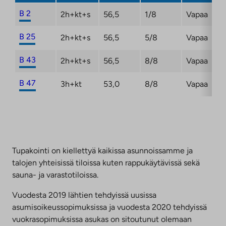
B 2
2h+kt+s
56,5
1/8
Vapaa
B 25
2h+kt+s
56,5
5/8
Vapaa
B 43
2h+kt+s
56,5
8/8
Vapaa
B 47
3h+kt
53,0
8/8
Vapaa
Tupakointi on kiellettyä kaikissa asunnoissamme ja
talojen yhteisissä tiloissa kuten rappukäytävissä sekä
sauna- ja varastotiloissa.
Vuodesta 2019 lähtien tehdyissä uusissa
asumisoikeussopimuksissa ja vuodesta 2020 tehdyissä
vuokrasopimuksissa asukas on sitoutunut olemaan