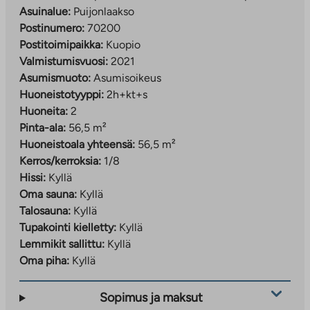
Asuinalue:
Puijonlaakso
Postinumero:
70200
Postitoimipaikka:
Kuopio
Valmistumisvuosi:
2021
Asumismuoto:
Asumisoikeus
Huoneistotyyppi:
2h+kt+s
Huoneita:
2
Pinta-ala:
56,5 m²
Huoneistoala yhteensä:
56,5 m²
Kerros/kerroksia:
1/8
Hissi:
Kyllä
Oma sauna:
Kyllä
Talosauna:
Kyllä
Tupakointi kielletty:
Kyllä
Lemmikit sallittu:
Kyllä
Oma piha:
Kyllä
Sopimus ja maksut