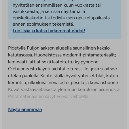
hyvitetään ensimmäisen kuun vuokrasta tai
vastikkeesta, ja sen saa näyttämällä
opiskelijakortin tai todistuksen opiskelupaikasta
ennen sopimuksen tekemistä.
Lue lisää ja katso tarkemmat ehdot!
Pidetyllä Puijonlaakson alueella saunallinen kaksio
katutasossa. Huoneistossa modernit pintamateriaalit;
laminaattilattiat sekä laatoitettu kylpyhuone.
Olohuoneesta käynti aidatulle terassille, joka sijaitsee
etelän puolella. Kiinteistöllä hyvät yhteiset tilat, kuten
kerhotila, ulkoiluvälinevarasto, pesula ja kuivaushuone
Kuvat vastaavanlaisesta ylemmän kerroksen asunnosta.
Pintamateriaalien sävyt voivat vaihdella.
Taivaanpankontie 27 B asumisoikeuskohteessa on 47
Näytä enemmän
huoneistoa, joiden koot vaihtelevat 42 m² kaksioista
85 m² neliöihin. Tässä talossa on kahdeksan
asuinkerrosta. Osassa asunnoista on oma sauna ja osa