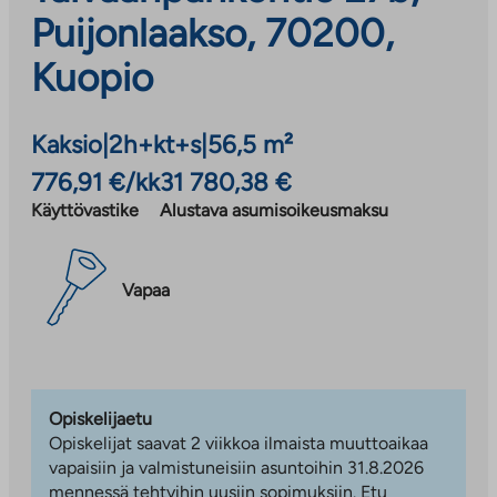
Puijonlaakso, 70200,
Kuopio
Kaksio
|
2h+kt+s
|
56,5 m²
776,91 €/kk
31 780,38 €
Käyttövastike
Alustava asumisoikeusmaksu
Vapaa
Opiskelijaetu
Opiskelijat saavat 2 viikkoa ilmaista muuttoaikaa
vapaisiin ja valmistuneisiin asuntoihin 31.8.2026
mennessä tehtyihin uusiin sopimuksiin. Etu