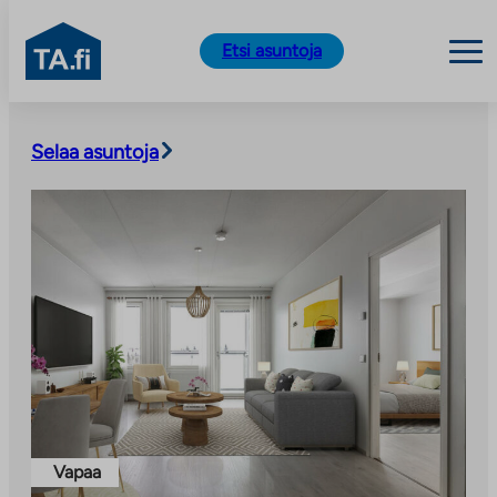
TA.fi
Etsi asuntoja
Siirry
sisältöön
Selaa asuntoja
Vapaa