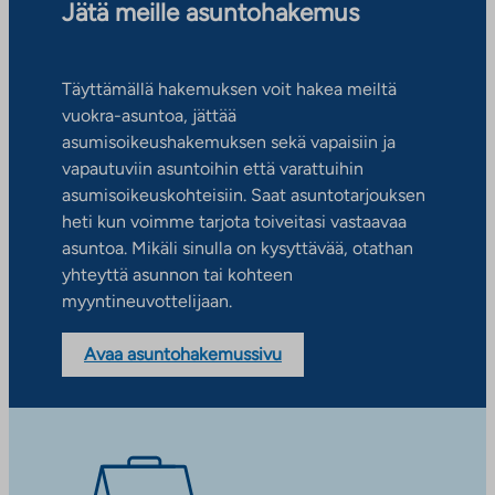
Jätä meille asuntohakemus
Täyttämällä hakemuksen voit hakea meiltä
vuokra-asuntoa, jättää
asumisoikeushakemuksen sekä vapaisiin ja
vapautuviin asuntoihin että varattuihin
asumisoikeuskohteisiin. Saat asuntotarjouksen
heti kun voimme tarjota toiveitasi vastaavaa
asuntoa. Mikäli sinulla on kysyttävää, otathan
yhteyttä asunnon tai kohteen
myyntineuvottelijaan.
Avaa asuntohakemussivu