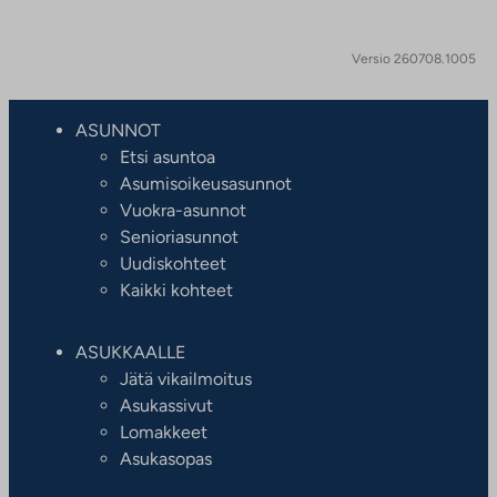
Versio 260708.1005
ASUNNOT
Etsi asuntoa
Asumisoikeusasunnot
Vuokra-asunnot
Senioriasunnot
Uudiskohteet
Kaikki kohteet
ASUKKAALLE
Jätä vikailmoitus
Asukassivut
Lomakkeet
Asukasopas