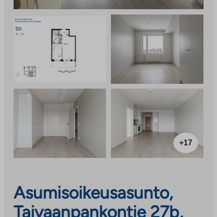
+17
Asumisoikeusasunto,
Taivaanpankontie 27b,