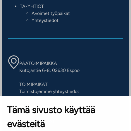
TA-YHTIÖT
Avoimet työpaikat
Yhteystiedot
PÄÄTOIMIPAIKKA
Kutojantie 6-8, 02630 Espoo
TOIMIPAIKAT
Toimistojemme yhteystiedot
Tämä sivusto käyttää
ASIAKASPALVELUKESKUS
Puh. 045 7734 3777
evästeitä
(arkisin klo 8-16)