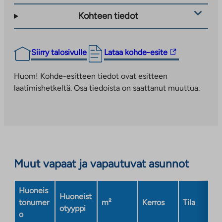
Kohteen tiedot
Linkki
Siirry talosivulle
Lataa kohde-esite
vie
ulkopuoliseen
Huom! Kohde-esitteen tiedot ovat esitteen
palveluun.
laatimishetkeltä. Osa tiedoista on saattanut muuttua.
Linkki
aukeaa
uuteen
välilehteen
Muut vapaat ja vapautuvat asunnot
Huoneis
Huoneist
tonumer
m²
Kerros
Tila
otyyppi
o