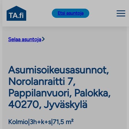
TA.fi
Etsi asuntoja
Siirry
sisältöön
Selaa asuntoja
Asumisoikeusasunnot,
Norolanraitti 7,
Pappilanvuori, Palokka,
40270, Jyväskylä
Kolmio
|
3h+k+s
|
71,5 m²