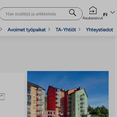
FI
Asukassivut
Avoimet työpaikat
TA-Yhtiöt
Yhteystiedot