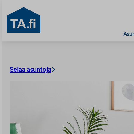
TA.fi
Asu
Siirry
sisältöön
Selaa asuntoja