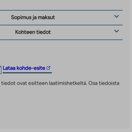
Sopimus ja maksut
Kohteen tiedot
Linkki
Lataa kohde-esite
vie
iedot ovat esitteen laatimishetkeltä. Osa tiedoista
ulkopuoliseen
palveluun.
Linkki
aukeaa
uuteen
välilehteen