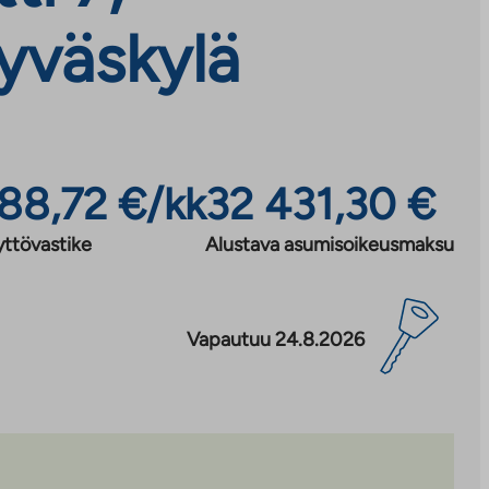
Jyväskylä
88,72 €/kk
32 431,30 €
yttövastike
Alustava asumisoikeusmaksu
Vapautuu 24.8.2026