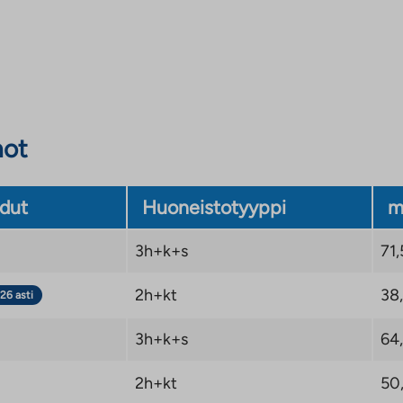
not
dut
Huoneistotyyppi
m
3h+k+s
71,
2h+kt
38
26 asti
3h+k+s
64
2h+kt
50