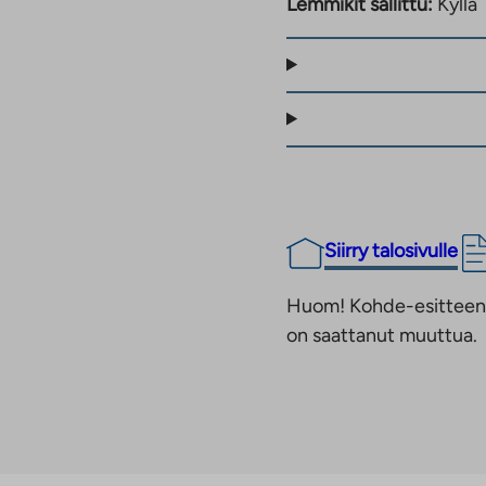
Lemmikit sallittu:
Kyllä
ukeaa
uteen
rveysasema ja kauppa,
älilehteen
lokankeskuksessa
in 4 km. Läheltä löytyy
eja, liikuntapuisto sekä
s 50 Mbit/s sisältyy
Siirry talosivulle
Huom! Kohde-esitteen t
on saattanut muuttua.