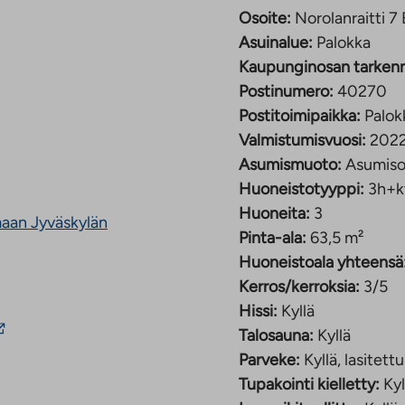
kan keskustan
Osoite:
Norolanraitti 7
Asuinalue:
Palokka
Kaupunginosan tarken
soikeusasuntoja Palokan
Postinumero:
40270
 m² yksiöistä aina 82
Postitoimipaikka:
Palok
ämäntilanteisiin.
Valmistumisvuosi:
202
ä lukuun ottamatta
Asumismuoto:
Asumiso
nnoista on oma sauna, ja
Huoneistotyyppi:
3h+k
 varata vuoron
Huoneita:
3
maan Jyväskylän
Pinta-ala:
63,5 m²
omaksu, joka tasataan
Huoneistoala yhteensä
Kerros/kerroksia:
3/5
Hissi:
Kyllä
, kuivaushuone, kerhotila
inkki
Talosauna:
Kyllä
ie
ta 32 katoksessa ja 27
Parveke:
Kyllä, lasitettu
lkopuoliseen
ja, joten
alveluun.
Tupakointi kielletty:
Kyl
inkki