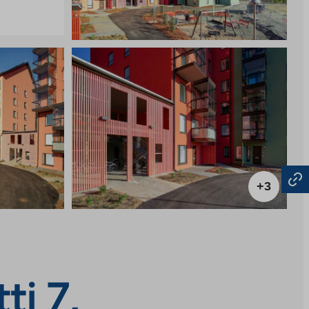
+3
ti 7,