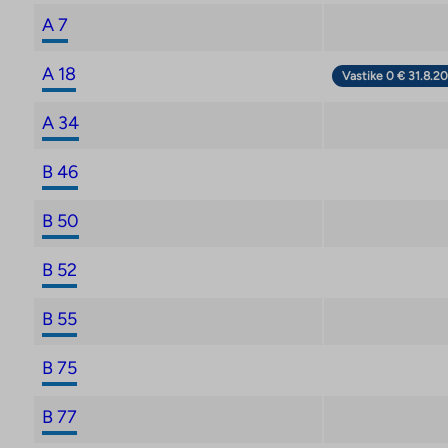
A 7
A 18
Vastike 0 € 31.8.20
A 34
B 46
B 50
B 52
B 55
B 75
B 77