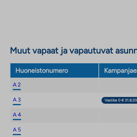
Muut vapaat ja vapautuvat asun
Huoneistonumero
Kampanjae
A 2
A 3
Vastike 0 € 31.8.20
A 4
A 5