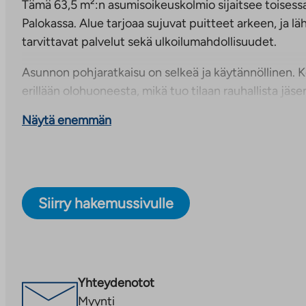
Tämä 63,5 m²:n asumisoikeuskolmio sijaitsee toisess
Palokassa. Alue tarjoaa sujuvat puitteet arkeen, ja läh
tarvittavat palvelut sekä ulkoilumahdollisuudet.
Asunnon pohjaratkaisu on selkeä ja käytännöllinen. K
erillään olohuoneesta, mikä tuo tilaan rauhallista jäse
mahtuu hyvin ruokapöytä, joten yhteiset ateriat ja 
Näytä enemmän
mukavasti omassa tilassaan. Olohuone tarjoaa paika
vapaa-aikaan.
Kodissa on kaksi huonetta, jotka soveltuvat joustavas
makuuhuoneeksi, työtilaksi tai harrastuksille. Säilytys
Siirry hakemussivulle
komeroissa että vaatehuoneessa, mikä helpottaa arjen
Asunnossa ei ole omaa saunaa, mutta taloyhtiön yhte
halutessaan varata saunavuoron. Tämä koti sopii hyvin
toimivaa pohjaa, selkeitä tiloja ja Palokan palvelujen 
Yhteydenotot
Myynti