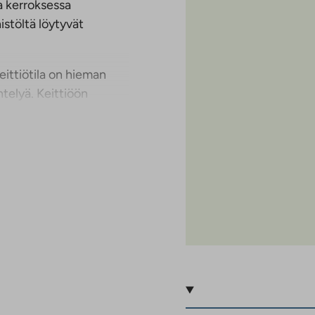
a kerroksessa
istöltä löytyvät
eittiötila on hieman
ntelyä. Keittiöön
aamukahvit onnistuvat
n rentoutumiseen ja
ti esimerkiksi
tilaa on sekä
 järjestystä.
issaunasta voi
 sinulle, joka arvostat
läheisyyttä.