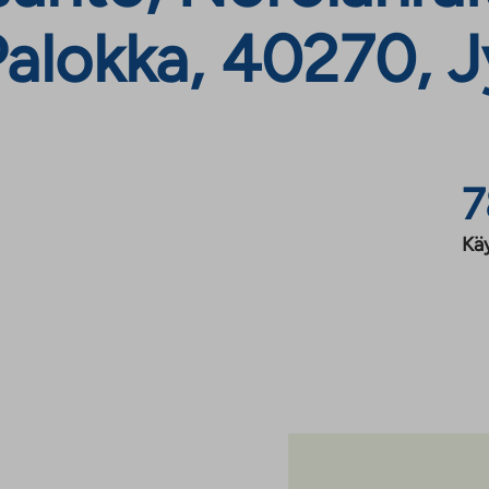
Palokka, 40270, 
7
Kä