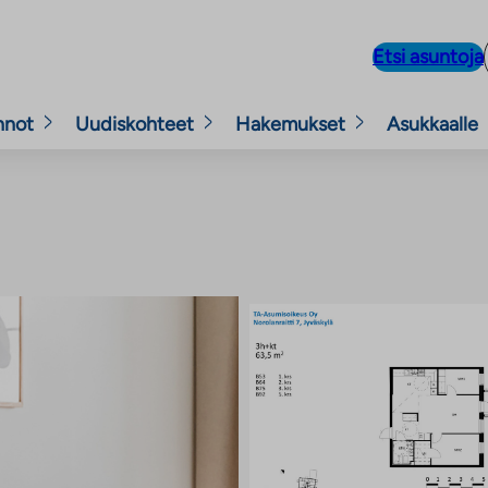
Etsi asuntoja
nnot
Uudiskohteet
Hakemukset
Asukkaalle