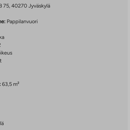
 B 75, 40270 Jyväskylä
ne:
Pappilanvuori
ka
2
ikeus
t
:
63,5 m²
lä