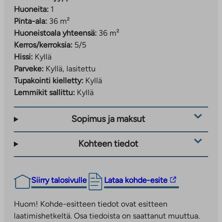
Huoneita:
1
Pinta-ala:
36 m²
Huoneistoala yhteensä:
36 m²
Kerros/kerroksia:
5/5
Hissi:
Kyllä
Parveke:
Kyllä, lasitettu
Tupakointi kielletty:
Kyllä
Lemmikit sallittu:
Kyllä
Sopimus ja maksut
Kohteen tiedot
Linkki
Siirry talosivulle
Lataa kohde-esite
vie
ulkopuoliseen
Huom! Kohde-esitteen tiedot ovat esitteen
palveluun.
laatimishetkeltä. Osa tiedoista on saattanut muuttua.