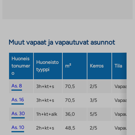
Linkki
aukeaa
uuteen
välilehteen
Muut vapaat ja vapautuvat asunnot
Huoneis
Huoneisto
tonumer
m²
Kerros
Tila
tyyppi
o
As. 8
3h+kt+s
70,5
2/5
Vapaa
As. 16
3h+kt+s
70,5
3/5
Vapaa
As. 30
1h+kt+alk
36,0
5/5
Vapautu
As. 10
2h+kt+s
48,5
2/5
Vapautu