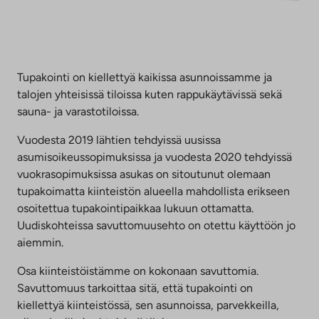
Tupakointi on kiellettyä kaikissa asunnoissamme ja
talojen yhteisissä tiloissa kuten rappukäytävissä sekä
sauna- ja varastotiloissa.
Vuodesta 2019 lähtien tehdyissä uusissa
asumisoikeussopimuksissa ja vuodesta 2020 tehdyissä
vuokrasopimuksissa asukas on sitoutunut olemaan
tupakoimatta kiinteistön alueella mahdollista erikseen
osoitettua tupakointipaikkaa lukuun ottamatta.
Uudiskohteissa savuttomuusehto on otettu käyttöön jo
aiemmin.
Osa kiinteistöistämme on kokonaan savuttomia.
Savuttomuus tarkoittaa sitä, että tupakointi on
kiellettyä kiinteistössä, sen asunnoissa, parvekkeilla,