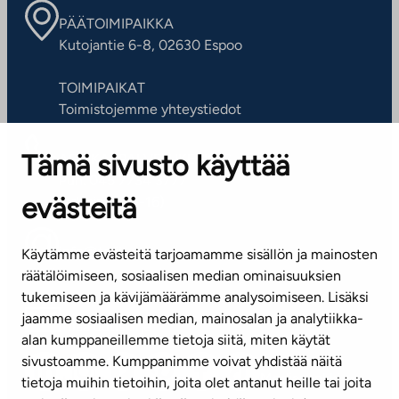
PÄÄTOIMIPAIKKA
Kutojantie 6-8, 02630 Espoo
TOIMIPAIKAT
Toimistojemme yhteystiedot
Tämä sivusto käyttää
ASIAKASPALVELUKESKUS
Puh. 045 7734 3777
evästeitä
(arkisin klo 8-16)
info@ta.fi
Käytämme evästeitä tarjoamamme sisällön ja mainosten
räätälöimiseen, sosiaalisen median ominaisuuksien
tukemiseen ja kävijämäärämme analysoimiseen. Lisäksi
jaamme sosiaalisen median, mainosalan ja analytiikka-
Tilaa uutiskirje
alan kumppaneillemme tietoja siitä, miten käytät
sivustoamme. Kumppanimme voivat yhdistää näitä
Mediapankki
tietoja muihin tietoihin, joita olet antanut heille tai joita