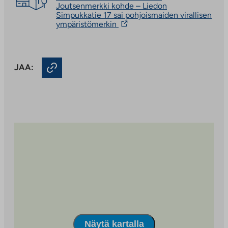
Simpukkatie 17:lle on myönnetty Pohjoismaiden
Joutsenmerkki kohde – Liedon
virallinen ympäristömerkki, Joutsenmerkki. Merkki
Simpukkatie 17 sai pohjoismaiden virallisen
Linkki
ympäristömerkin
edistää kestävää kehitystä ja merkin saaneet tuotteet
vie
ja palvelut täyttävät kattavat, elinkaariajatteluun
ulkopuoliseen
perustuvat ympäristövaatimukset.
palveluun.
Linkki
JAA:
aukeaa
uuteen
välilehteen
Näytä kartalla