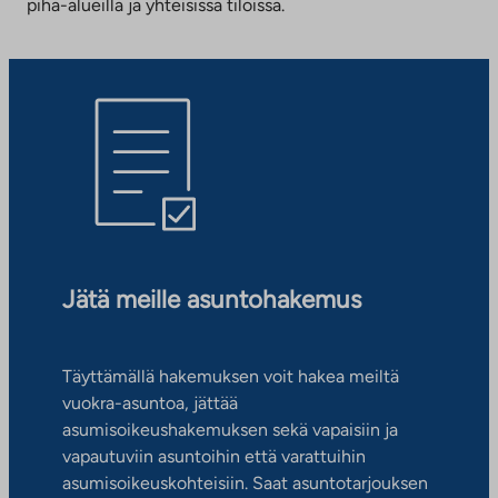
piha-alueilla ja yhteisissä tiloissa.
Jätä meille asuntohakemus
Täyttämällä hakemuksen voit hakea meiltä
vuokra-asuntoa, jättää
asumisoikeushakemuksen sekä vapaisiin ja
vapautuviin asuntoihin että varattuihin
asumisoikeuskohteisiin. Saat asuntotarjouksen