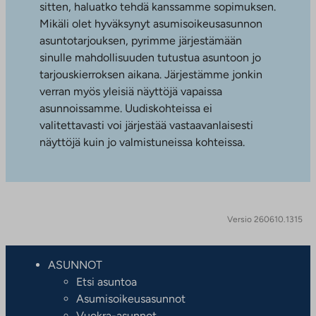
sitten, haluatko tehdä kanssamme sopimuksen.
Mikäli olet hyväksynyt asumisoikeusasunnon
asuntotarjouksen, pyrimme järjestämään
sinulle mahdollisuuden tutustua asuntoon jo
tarjouskierroksen aikana. Järjestämme jonkin
verran myös yleisiä näyttöjä vapaissa
asunnoissamme. Uudiskohteissa ei
valitettavasti voi järjestää vastaavanlaisesti
näyttöjä kuin jo valmistuneissa kohteissa.
Versio 260610.1315
ASUNNOT
Etsi asuntoa
Asumisoikeusasunnot
Vuokra-asunnot