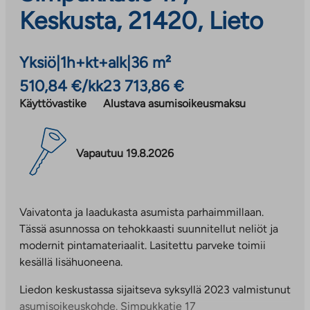
Keskusta, 21420, Lieto
Yksiö
|
1h+kt+alk
|
36 m²
510,84 €/kk
23 713,86 €
Käyttövastike
Alustava asumisoikeusmaksu
Vapautuu 19.8.2026
Vaivatonta ja laadukasta asumista parhaimmillaan.
Tässä asunnossa on tehokkaasti suunnitellut neliöt ja
modernit pintamateriaalit. Lasitettu parveke toimii
kesällä lisähuoneena.
Liedon keskustassa sijaitseva syksyllä 2023 valmistunut
asumisoikeuskohde. Simpukkatie 17