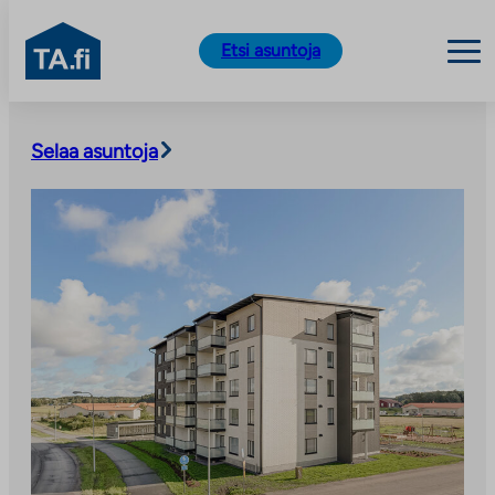
TA.fi
Etsi asuntoja
Siirry
sisältöön
Selaa asuntoja