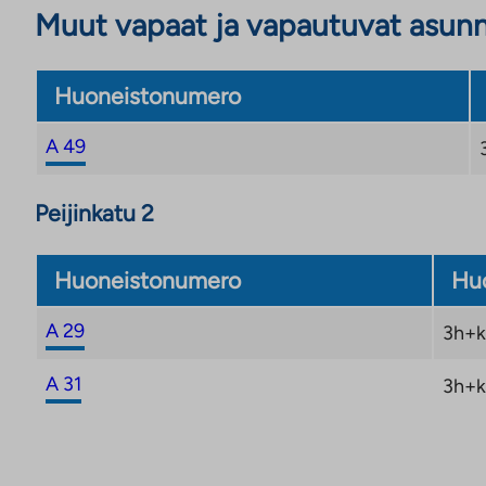
Muut vapaat ja vapautuvat asun
Huoneistonumero
A 49
Peijinkatu 2
Huoneistonumero
Huo
A 29
3h+k
A 31
3h+k