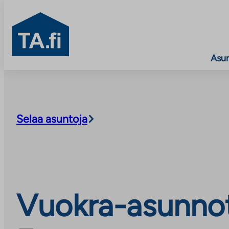
TA.fi
Asu
Siirry
sisältöön
Selaa asuntoja
Vuokra-asunnot,