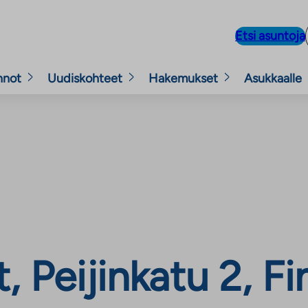
Etsi asuntoja
nnot
Uudiskohteet
Hakemukset
Asukkaalle
 Peijinkatu 2, F