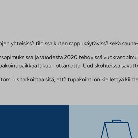
jen yhteisissä tiloissa kuten rappukäytävissä sekä sauna- 
ussopimuksissa ja vuodesta 2020 tehdyissä vuokrasopimu
 tupakointipaikkaa lukuun ottamatta. Uudiskohteissa savu
us tarkoittaa sitä, että tupakointi on kiellettyä kiinteis