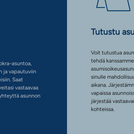
Tutustu as
Voit tutustua asun
tehdä kanssamme 
okra-asuntoa,
asumisoikeusasun
 ja vapautuviin
sinulle mahdollis
siin. Saat
aikana. Järjestämm
eitasi vastaavaa
vapaissa asunnoiss
n yhteyttä asunnon
järjestää vastaava
kohteissa.