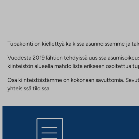
Tupakointi on kiellettyä kaikissa asunnoissamme ja talo
Vuodesta 2019 lähtien tehdyissä uusissa asumisoike
kiinteistön alueella mahdollista erikseen osoitettua
Osa kiinteistöistämme on kokonaan savuttomia. Savuttomu
yhteisissä tiloissa.