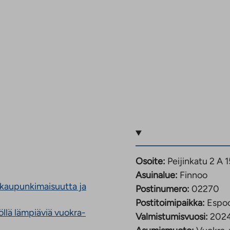
Osoite:
Peijinkatu 2 A
Asuinalue:
Finnoo
 kaupunkimaisuutta ja
Postinumero:
02270
Postitoimipaikka:
Espo
llä lämpiäviä vuokra-
Valmistumisvuosi:
202