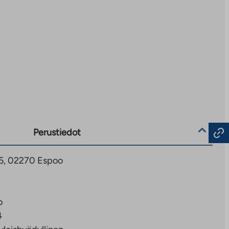
Perustiedot
 15, 02270 Espoo
o
4