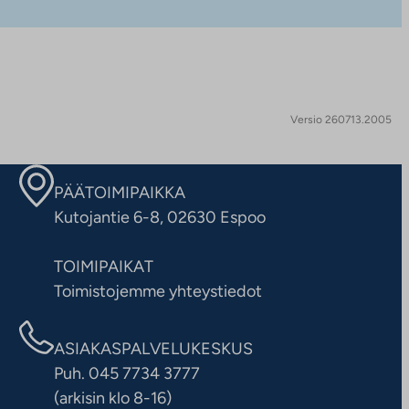
Versio 260713.2005
PÄÄTOIMIPAIKKA
Kutojantie 6-8, 02630 Espoo
TOIMIPAIKAT
Toimistojemme yhteystiedot
ASIAKASPALVELUKESKUS
Puh. 045 7734 3777
(arkisin klo 8-16)