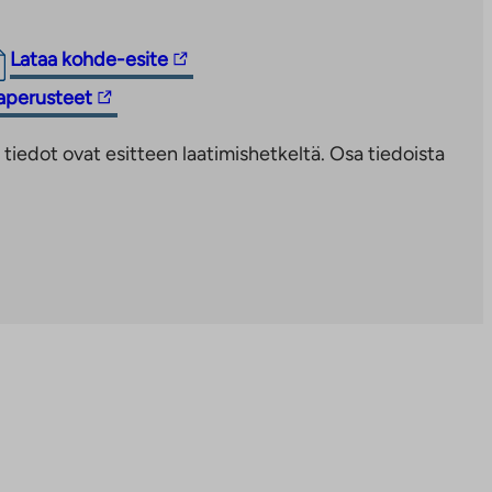
Linkki
Lataa kohde-esite
vie
taperusteet
ulkopuoliseen
palveluun.
iedot ovat esitteen laatimishetkeltä. Osa tiedoista
Linkki
aukeaa
uuteen
välilehteen