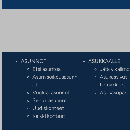
ASUNNOT
ASUKKAALLE
Etsi asuntoa
Jätä vikailmo
Asumisoikeusasunn
Asukassivut
ot
Lomakkeet
Vuokra-asunnot
Asukasopas
Senioriasunnot
Uudiskohteet
Kaikki kohteet