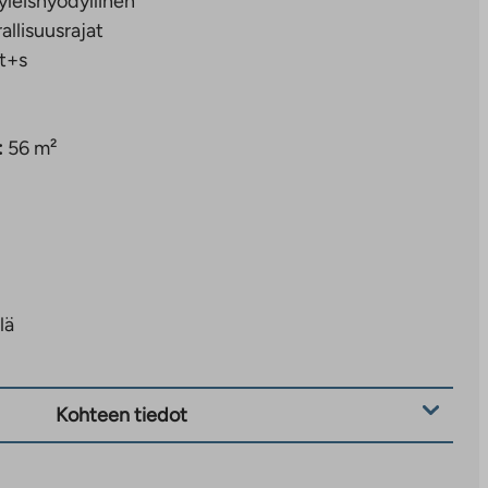
yleishyödyllinen
rallisuusrajat
t+s
:
56 m²
lä
Kohteen tiedot