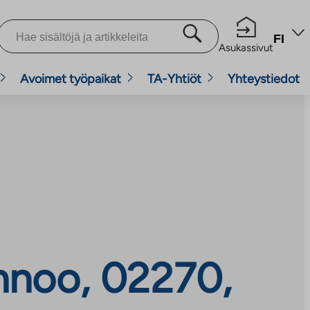
FI
Asukassivut
Avoimet työpaikat
TA-Yhtiöt
Yhteystiedot
innoo, 02270,