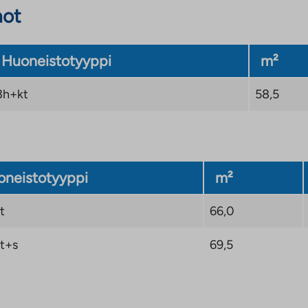
not
Huoneistotyyppi
m²
3h+kt
58,5
neistotyyppi
m²
t
66,0
t+s
69,5