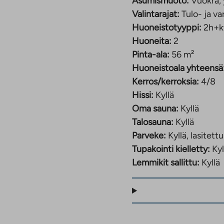
Asumismuoto:
Vuokra, 
Valintarajat:
Tulo- ja va
Huoneistotyyppi:
2h+k
Huoneita:
2
Pinta-ala:
56 m²
Huoneistoala yhteensä
Kerros/kerroksia:
4/8
Hissi:
Kyllä
Oma sauna:
Kyllä
Talosauna:
Kyllä
Parveke:
Kyllä, lasitettu
Tupakointi kielletty:
Kyl
Lemmikit sallittu:
Kyllä