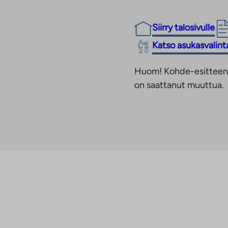
Siirry talosivulle
Linkki
Katso asukasvalin
vie
Huom! Kohde-esitteen t
ulkopuoliseen
on saattanut muuttua.
palveluun.
Linkki
aukeaa
uuteen
välilehteen