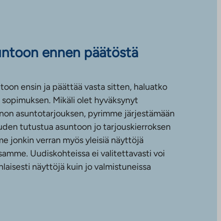
untoon ennen päätöstä
toon ensin ja päättää vasta sitten, haluatko
sopimuksen. Mikäli olet hyväksynyt
non asuntotarjouksen, pyrimme järjestämään
uuden tutustua asuntoon jo tarjouskierroksen
e jonkin verran myös yleisiä näyttöjä
amme. Uudiskohteissa ei valitettavasti voi
nlaisesti näyttöjä kuin jo valmistuneissa