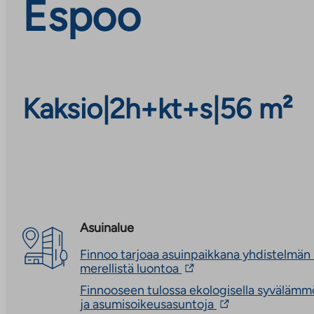
Espoo
Kaksio
|
2h+kt+s
|
56 m²
Asuinalue
Finnoo tarjoaa asuinpaikkana yhdistelmän
Linkki
merellistä luontoa
vie
Finnooseen tulossa ekologisella syvälämmö
ulkopuoliseen
Linkki
ja asumisoikeusasuntoja
palveluun.