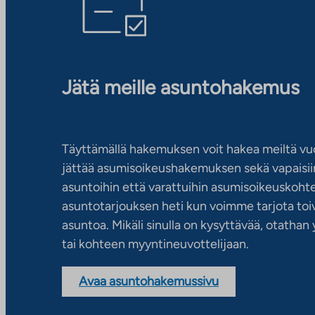
Jätä meille asuntohakemus
Täyttämällä hakemuksen voit hakea meiltä vu
jättää asumisoikeushakemuksen sekä vapaisiin
asuntoihin että varattuihin asumisoikeuskohtei
asuntotarjouksen heti kun voimme tarjota toiv
asuntoa. Mikäli sinulla on kysyttävää, otatha
tai kohteen myyntineuvottelijaan.
Avaa asuntohakemussivu