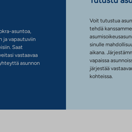
Voit tutustua asun
tehdä kanssamme 
okra-asuntoa,
asumisoikeusasun
 ja vapautuviin
sinulle mahdollis
siin. Saat
aikana. Järjestämm
eitasi vastaavaa
vapaissa asunnoiss
n yhteyttä asunnon
järjestää vastaava
kohteissa.