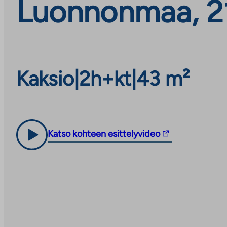
Luonnonmaa, 21
Kaksio
|
2h+kt
|
43 m²
Linkki
Katso kohteen esittelyvideo
vie
ulkopuoliseen
palveluun.
Linkki
aukeaa
uuteen