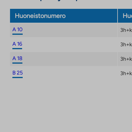
Huoneistonumero
Huo
A 10
3h+k
A 16
3h+k
A 18
3h+k
B 25
3h+k