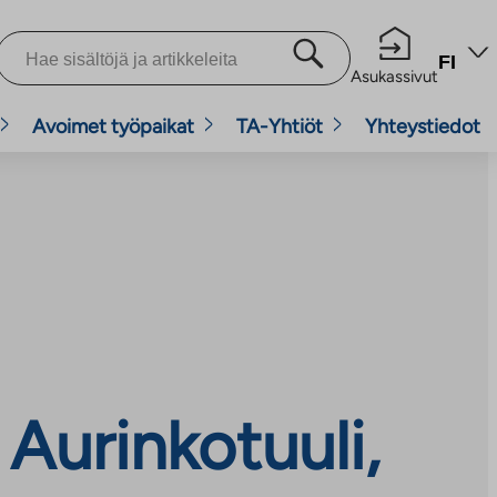
FI
Asukassivut
Avoimet työpaikat
TA-Yhtiöt
Yhteystiedot
Aurinkotuuli,