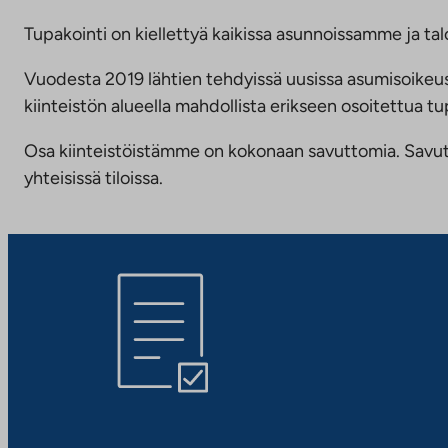
Tupakointi on kiellettyä kaikissa asunnoissamme ja talo
Vuodesta 2019 lähtien tehdyissä uusissa asumisoike
kiinteistön alueella mahdollista erikseen osoitettua
Osa kiinteistöistämme on kokonaan savuttomia. Savuttomu
yhteisissä tiloissa.