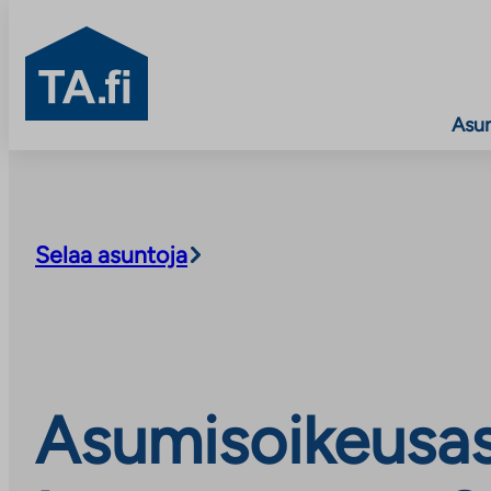
TA.fi
Asu
Siirry
sisältöön
Selaa asuntoja
Asumisoikeusasu