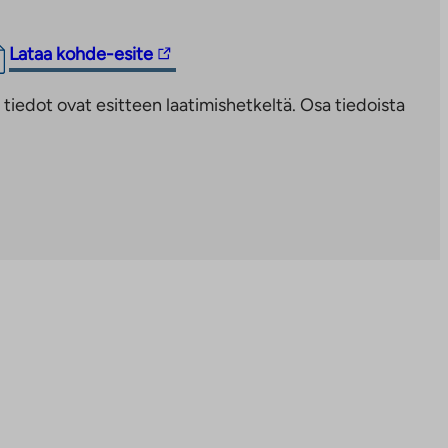
Linkki
Lataa kohde-esite
vie
iedot ovat esitteen laatimishetkeltä. Osa tiedoista
ulkopuoliseen
palveluun.
Linkki
aukeaa
uuteen
välilehteen