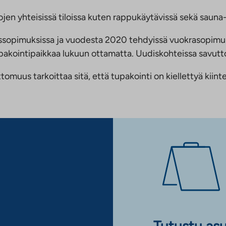
jen yhteisissä tiloissa kuten rappukäytävissä sekä sauna- 
ussopimuksissa ja vuodesta 2020 tehdyissä vuokrasopimu
 tupakointipaikkaa lukuun ottamatta. Uudiskohteissa savu
us tarkoittaa sitä, että tupakointi on kiellettyä kiinteis
Tutustu as