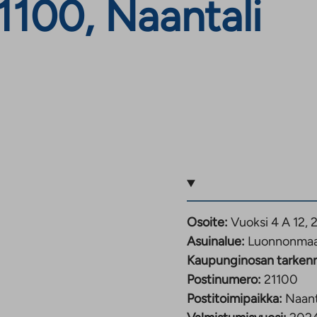
100, Naantali
Osoite:
Vuoksi 4 A 12, 
Asuinalue:
Luonnonma
Kaupunginosan tarken
Postinumero:
21100
Postitoimipaikka:
Naant