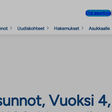
Etsi asuntoja
nnot
Uudiskohteet
Hakemukset
Asukkaalle
nnot, Vuoksi 4, 