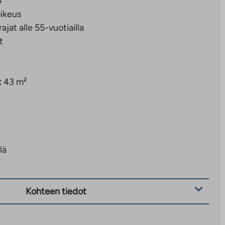
4
ikeus
rajat alle 55-vuotiailla
t
:
43 m²
lä
Kohteen tiedot