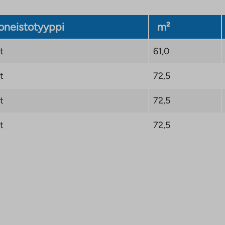
neistotyyppi
m²
t
61,0
t
72,5
t
72,5
t
72,5