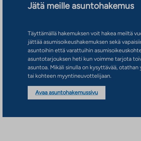
Jätä meille asuntohakemus
Täyttämällä hakemuksen voit hakea meiltä vu
jättää asumisoikeushakemuksen sekä vapaisiin
asuntoihin että varattuihin asumisoikeuskohtei
asuntotarjouksen heti kun voimme tarjota toiv
asuntoa. Mikäli sinulla on kysyttävää, otatha
tai kohteen myyntineuvottelijaan.
Avaa asuntohakemussivu