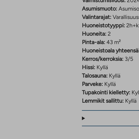
Valmistumisvuosi:
202
Asumismuoto:
Asumiso
Valintarajat:
Varallisuus
Huoneistotyyppi:
2h+k
Huoneita:
2
Pinta-ala:
43 m²
Huoneistoala yhteensä
Kerros/kerroksia:
3/5
Hissi:
Kyllä
Talosauna:
Kyllä
Parveke:
Kyllä
Tupakointi kielletty:
Kyl
Lemmikit sallittu:
Kyllä