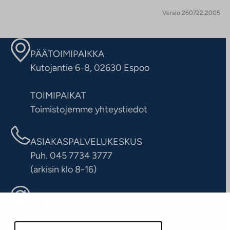
Versio 260722.2005
PÄÄTOIMIPAIKKA
Kutojantie 6-8, 02630 Espoo
TOIMIPAIKAT
Toimistojemme yhteystiedot
ASIAKASPALVELUKESKUS
Puh. 045 7734 3777
(arkisin klo 8-16)
info@ta.fi