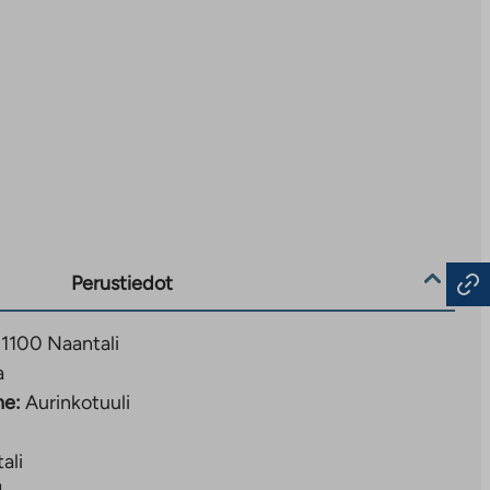
Perustiedot
21100 Naantali
a
ne:
Aurinkotuuli
ali