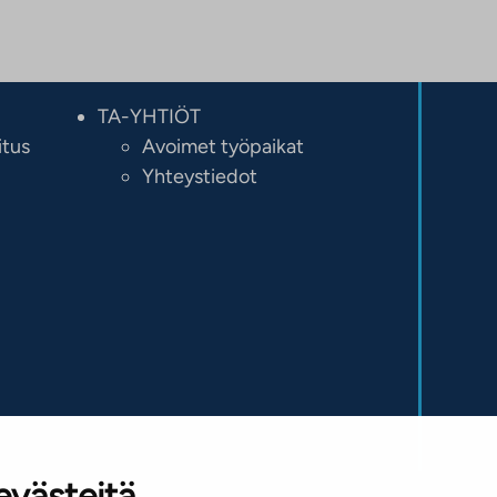
TA-YHTIÖT
itus
Avoimet työpaikat
Yhteystiedot
evästeitä