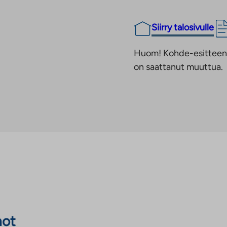
Siirry talosivulle
Huom! Kohde-esitteen t
on saattanut muuttua.
not