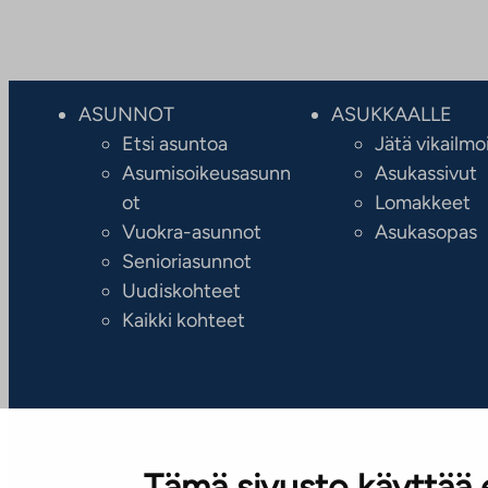
ASUNNOT
ASUKKAALLE
Etsi asuntoa
Jätä vikailmo
Asumisoikeusasunn
Asukassivut
ot
Lomakkeet
Vuokra-asunnot
Asukasopas
Senioriasunnot
Uudiskohteet
Kaikki kohteet
Tämä sivusto käyttää 