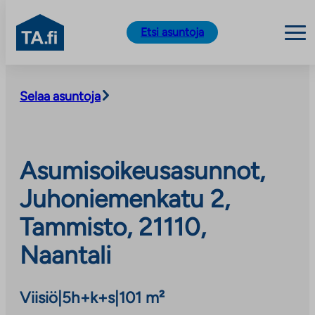
TA.fi
Etsi asuntoja
Siirry
sisältöön
Selaa asuntoja
Asumisoikeusasunnot,
Juhoniemenkatu 2,
Tammisto, 21110,
Naantali
Viisiö
|
5h+k+s
|
101 m²