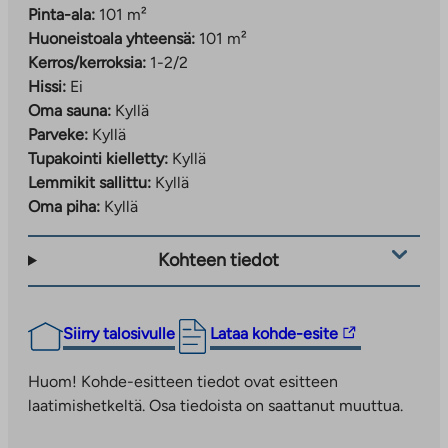
Pinta-ala:
101 m²
Huoneistoala yhteensä:
101 m²
Kerros/kerroksia:
1-2/2
Hissi:
Ei
Oma sauna:
Kyllä
Parveke:
Kyllä
Tupakointi kielletty:
Kyllä
Lemmikit sallittu:
Kyllä
Oma piha:
Kyllä
Kohteen tiedot
Linkki
Siirry talosivulle
Lataa kohde-esite
vie
ulkopuoliseen
Huom! Kohde-esitteen tiedot ovat esitteen
palveluun.
laatimishetkeltä. Osa tiedoista on saattanut muuttua.
Linkki