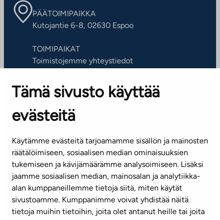
PÄÄTOIMIPAIKKA
Kutojantie 6-8, 02630 Espoo
TOIMIPAIKAT
Toimistojemme yhteystiedot
Tämä sivusto käyttää
ASIAKASPALVELUKESKUS
Puh. 045 7734 3777
evästeitä
(arkisin klo 8-16)
info@ta.fi
Käytämme evästeitä tarjoamamme sisällön ja mainosten
räätälöimiseen, sosiaalisen median ominaisuuksien
tukemiseen ja kävijämäärämme analysoimiseen. Lisäksi
jaamme sosiaalisen median, mainosalan ja analytiikka-
Tilaa uutiskirje
alan kumppaneillemme tietoja siitä, miten käytät
sivustoamme. Kumppanimme voivat yhdistää näitä
Mediapankki
tietoja muihin tietoihin, joita olet antanut heille tai joita