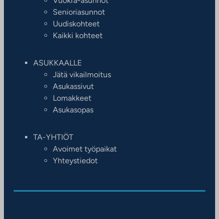
Vuokra-asunnot
Senioriasunnot
Uudiskohteet
Kaikki kohteet
ASUKKAALLE
Jätä vikailmoitus
Asukassivut
Lomakkeet
Asukasopas
TA-YHTIÖT
Avoimet työpaikat
Yhteystiedot