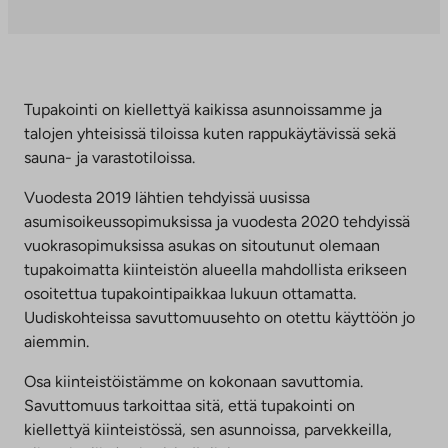
aukeaa
uuteen
välilehteen
Tupakointi on kiellettyä kaikissa asunnoissamme ja
talojen yhteisissä tiloissa kuten rappukäytävissä sekä
sauna- ja varastotiloissa.
Vuodesta 2019 lähtien tehdyissä uusissa
asumisoikeussopimuksissa ja vuodesta 2020 tehdyissä
vuokrasopimuksissa asukas on sitoutunut olemaan
tupakoimatta kiinteistön alueella mahdollista erikseen
osoitettua tupakointipaikkaa lukuun ottamatta.
Uudiskohteissa savuttomuusehto on otettu käyttöön jo
aiemmin.
Osa kiinteistöistämme on kokonaan savuttomia.
Savuttomuus tarkoittaa sitä, että tupakointi on
kiellettyä kiinteistössä, sen asunnoissa, parvekkeilla,