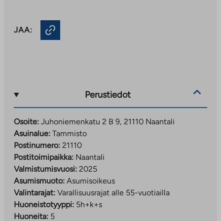
JAA:
Perustiedot
Osoite:
Juhoniemenkatu 2 B 9, 21110 Naantali
Asuinalue:
Tammisto
Postinumero:
21110
Postitoimipaikka:
Naantali
Valmistumisvuosi:
2025
Asumismuoto:
Asumisoikeus
Valintarajat:
Varallisuusrajat alle 55-vuotiailla
Huoneistotyyppi:
5h+k+s
Huoneita:
5