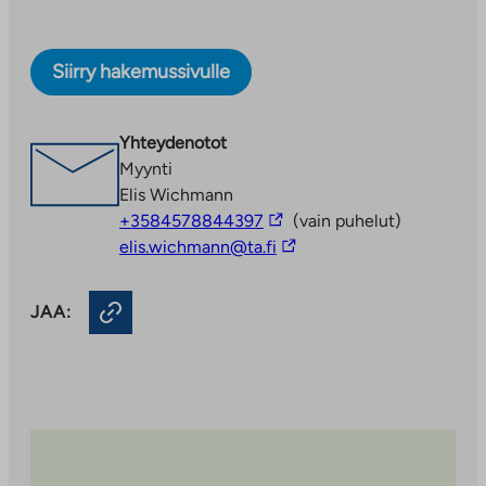
Siirry hakemussivulle
Yhteydenotot
Myynti
Elis Wichmann
Linkki
+3584578844397
(vain puhelut)
vie
Linkki
elis.wichmann@ta.fi
ulkopuoliseen
vie
palveluun
ulkopuoliseen
JAA:
palveluun