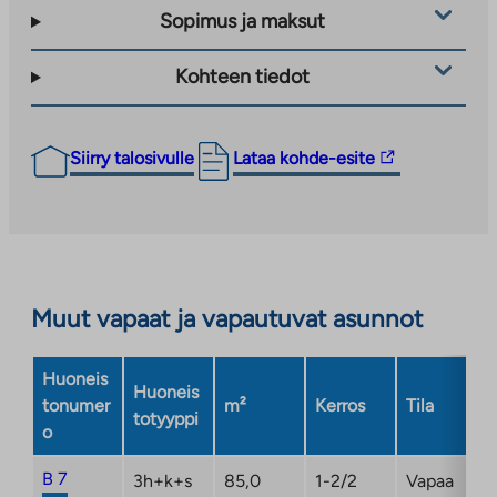
Sopimus ja maksut
Kohteen tiedot
Linkki
Siirry talosivulle
Lataa kohde-esite
vie
ulkopuoliseen
palveluun.
Linkki
aukeaa
Muut vapaat ja vapautuvat asunnot
uuteen
välilehteen
Huoneis
Huoneis
tonumer
m²
Kerros
Tila
totyyppi
o
B 7
3h+k+s
85,0
1-2/2
Vapaa