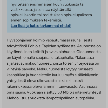
hyvitetään ensimmäisen kuun vuokrasta tai
vastikkeesta, ja sen saa näyttämällä
opiskelijakortin tai todistuksen opiskelupaikasta
ennen sopimuksen tekemistä.
Lue lisää ja katso tarkemmat ehdot!
Hyväpohjainen kolmio vapautumassa rauhallisesta
taloyhtiöstä Pohjois-Tapiolan sydämestä. Asunnossa on
käytännöllinen keittiö ja avara olohuone. Olohuoneesta
on käynti omalle suojaisalle takapihalle. Yläkerrassa
sijaitsevat makuuhuoneet, joista toisen yhteydessä on
viihtyisä parveke. Makuuhuoneista löytyy runsaasti
kaappitilaa ja huoneistolle kuuluu myös sisäänkäynnin
yhteydessä oleva ulkovarasto sekä erillisessä
rakennuksessa oleva lämmin irtainvarasto. Asunnossa
oma sauna. Vuokraan sisältyy 50 Mbit/s internetyhteys!
Mahdollisuus vuokrata lämpötolpallinen autopaikka.