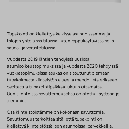
Tupakointi on kiellettyä kaikissa asunnoissamme ja
talojen yhteisissä tiloissa kuten rappukäytävissä sekä
sauna- ja varastotiloissa.
Vuodesta 2019 lähtien tehdyissä uusissa
asumisoikeussopimuksissa ja vuodesta 2020 tehdyissä
vuokrasopimuksissa asukas on sitoutunut olemaan
tupakoimatta kiinteistön alueella mahdollista erikseen
osoitettua tupakointipaikkaa lukuun ottamatta.
Uudiskohteissa savuttomuusehto on otettu käyttöön jo
aiemmin.
Osa kiinteistöistämme on kokonaan savuttomia.
Savuttomuus tarkoittaa sitä, että tupakointi on
kiellettyä kiinteistössä, sen asunnoissa, parvekkeilla,