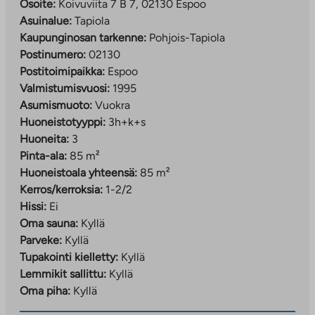
Osoite:
Koivuviita 7 B 7, 02130 Espoo
Asuinalue:
Tapiola
Kaupunginosan tarkenne:
Pohjois-Tapiola
Postinumero:
02130
Postitoimipaikka:
Espoo
Valmistumisvuosi:
1995
Asumismuoto:
Vuokra
Huoneistotyyppi:
3h+k+s
Huoneita:
3
Pinta-ala:
85 m²
Huoneistoala yhteensä:
85 m²
Kerros/kerroksia:
1-2/2
Hissi:
Ei
Oma sauna:
Kyllä
Parveke:
Kyllä
Tupakointi kielletty:
Kyllä
Lemmikit sallittu:
Kyllä
Oma piha:
Kyllä