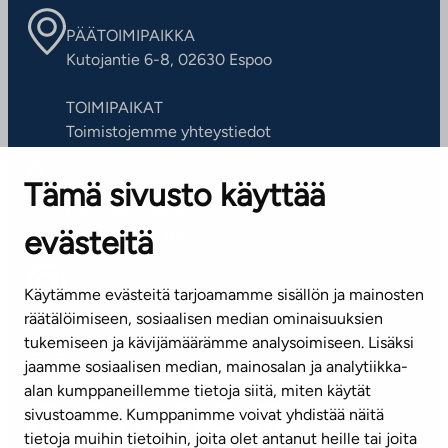
PÄÄTOIMIPAIKKA
Kutojantie 6-8, 02630 Espoo
TOIMIPAIKAT
Toimistojemme yhteystiedot
Tämä sivusto käyttää
ASIAKASPALVELUKESKUS
Puh. 045 7734 3777
evästeitä
(arkisin klo 8-16)
info@ta.fi
Käytämme evästeitä tarjoamamme sisällön ja mainosten
räätälöimiseen, sosiaalisen median ominaisuuksien
tukemiseen ja kävijämäärämme analysoimiseen. Lisäksi
jaamme sosiaalisen median, mainosalan ja analytiikka-
Tilaa uutiskirje
alan kumppaneillemme tietoja siitä, miten käytät
sivustoamme. Kumppanimme voivat yhdistää näitä
Mediapankki
tietoja muihin tietoihin, joita olet antanut heille tai joita