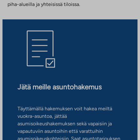
piha-alueilla ja yhteisissä tiloissa.
Jätä meille asuntohakemus
Täyttämällä hakemuksen voit hakea meiltä
vuokra-asuntoa, jättää
asumisoikeushakemuksen sekä vapaisiin ja
vapautuviin asuntoihin että varattuihin
asumisoikeuskohteisiin. Saat asuntotarjouksen