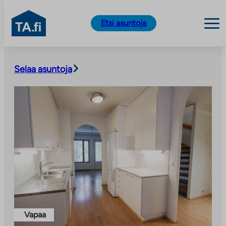
TA.fi
Etsi asuntoja
Siirry
sisältöön
Selaa asuntoja
Vapaa