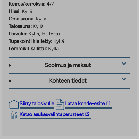
Kerros/kerroksia:
4/7
Hissi:
Kyllä
Oma sauna:
Kyllä
Talosauna:
Kyllä
Parveke:
Kyllä, lasitettu
Tupakointi kielletty:
Kyllä
Lemmikit sallittu:
Kyllä
Sopimus ja maksut
Kohteen tiedot
Linkki
Siirry talosivulle
Lataa kohde-esite
vie
Linkki
Katso asukasvalintaperusteet
ulkopuoliseen
vie
palveluun.
ulkopuoliseen
Linkki
palveluun.