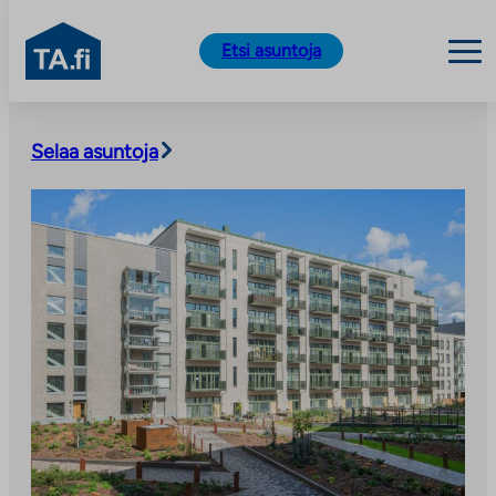
TA.fi
Etsi asuntoja
Siirry
sisältöön
Selaa asuntoja