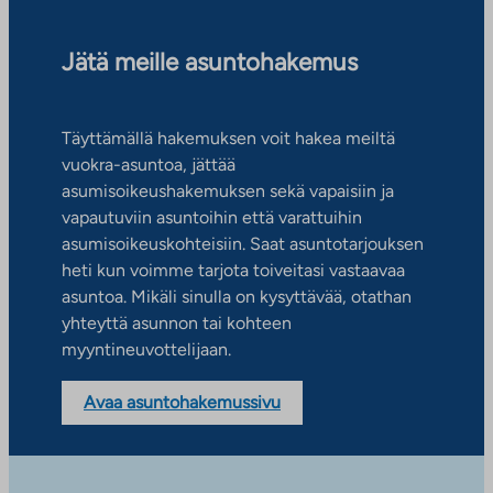
Jätä meille asuntohakemus
Täyttämällä hakemuksen voit hakea meiltä
vuokra-asuntoa, jättää
asumisoikeushakemuksen sekä vapaisiin ja
vapautuviin asuntoihin että varattuihin
asumisoikeuskohteisiin. Saat asuntotarjouksen
heti kun voimme tarjota toiveitasi vastaavaa
asuntoa. Mikäli sinulla on kysyttävää, otathan
yhteyttä asunnon tai kohteen
myyntineuvottelijaan.
Avaa asuntohakemussivu