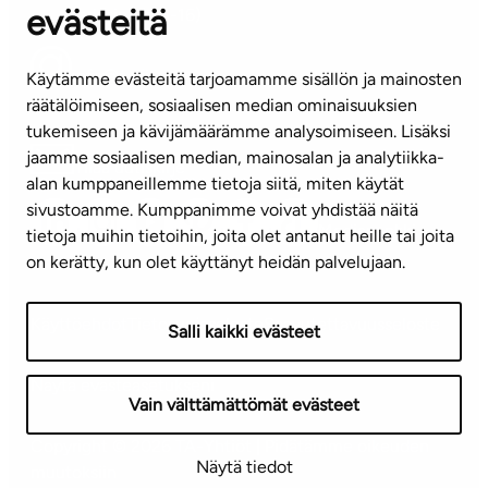
evästeitä
(arkisin klo 8-16)
info@ta.fi
Käytämme evästeitä tarjoamamme sisällön ja mainosten
räätälöimiseen, sosiaalisen median ominaisuuksien
tukemiseen ja kävijämäärämme analysoimiseen. Lisäksi
jaamme sosiaalisen median, mainosalan ja analytiikka-
Tilaa uutiskirje
alan kumppaneillemme tietoja siitä, miten käytät
sivustoamme. Kumppanimme voivat yhdistää näitä
Mediapankki
tietoja muihin tietoihin, joita olet antanut heille tai joita
on kerätty, kun olet käyttänyt heidän palvelujaan.
Käyttöehdot
Tietosuojaseloste
Saavutettavuusseloste
Salli kaikki evästeet
Näytä evästeasetukseni
Vain välttämättömät evästeet
Copyright © 2026 TA-Yhtiöt | Pidätämme oikeuden
Näytä tiedot
muutoksiin