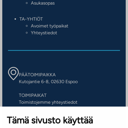
Asukasopas
TA-YHTIÖT
Avoimet työpaikat
Yhteystiedot
PÄÄTOIMIPAIKKA
Kutojantie 6-8, 02630 Espoo
TOIMIPAIKAT
Toimistojemme yhteystiedot
Tämä sivusto käyttää
ASIAKASPALVELUKESKUS
Puh. 045 7734 3777