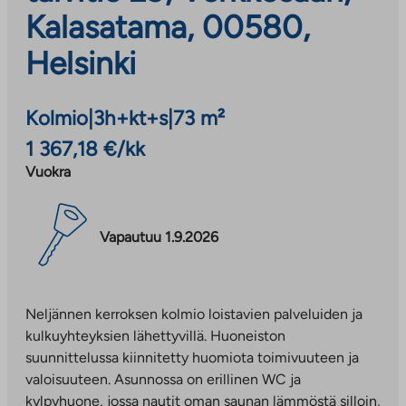
Kalasatama, 00580,
Helsinki
Kolmio
|
3h+kt+s
|
73 m²
1 367,18 €/kk
Vuokra
Vapautuu 1.9.2026
Neljännen kerroksen kolmio loistavien palveluiden ja
kulkuyhteyksien lähettyvillä. Huoneiston
suunnittelussa kiinnitetty huomiota toimivuuteen ja
valoisuuteen. Asunnossa on erillinen WC ja
kylpyhuone, jossa nautit oman saunan lämmöstä silloin,