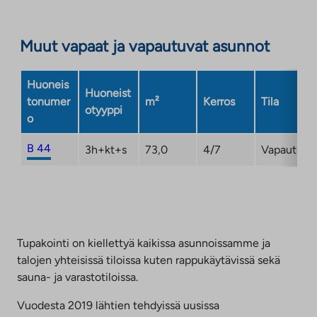
aukeaa
Linkki
uuteen
aukeaa
välilehteen
Muut vapaat ja vapautuvat asunnot
uuteen
välilehteen
Huoneis
Huoneist
tonumer
m²
Kerros
Tila
otyyppi
o
B 44
3h+kt+s
73,0
4/7
Vapautuma
Tupakointi on kiellettyä kaikissa asunnoissamme ja
talojen yhteisissä tiloissa kuten rappukäytävissä sekä
sauna- ja varastotiloissa.
Vuodesta 2019 lähtien tehdyissä uusissa