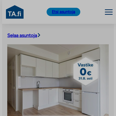
TA.fi
Etsi asuntoja
Siirry
sisältöön
Selaa asuntoja