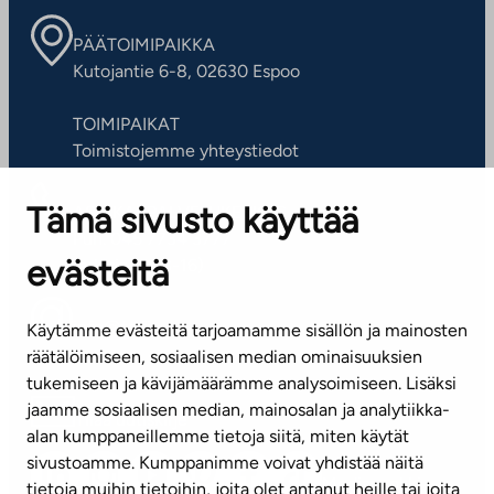
PÄÄTOIMIPAIKKA
Kutojantie 6-8, 02630 Espoo
TOIMIPAIKAT
Toimistojemme yhteystiedot
Tämä sivusto käyttää
ASIAKASPALVELUKESKUS
Puh. 045 7734 3777
evästeitä
(arkisin klo 8-16)
info@ta.fi
Käytämme evästeitä tarjoamamme sisällön ja mainosten
räätälöimiseen, sosiaalisen median ominaisuuksien
tukemiseen ja kävijämäärämme analysoimiseen. Lisäksi
jaamme sosiaalisen median, mainosalan ja analytiikka-
Tilaa uutiskirje
alan kumppaneillemme tietoja siitä, miten käytät
sivustoamme. Kumppanimme voivat yhdistää näitä
Mediapankki
tietoja muihin tietoihin, joita olet antanut heille tai joita