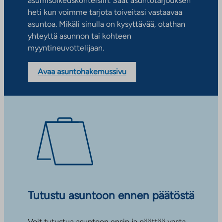
asumisoikeuskohteisiin. Saat asuntotarjouksen
heti kun voimme tarjota toiveitasi vastaavaa
asuntoa. Mikäli sinulla on kysyttävää, otathan
yhteyttä asunnon tai kohteen
myyntineuvottelijaan.
Avaa asuntohakemussivu
Tutustu asuntoon ennen päätöstä
Voit tutustua asuntoon ensin ja päättää vasta