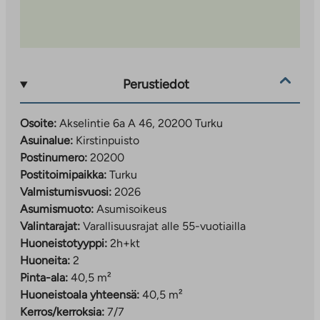
kolmelta tontilta, niin pihapaikkoina kuin katettuina
paikkoina pysäköintitalosta. Osa autopaikoista on
varustettu sähköauton latausratkaisulla. Sisäpiha on
autoton.
Perustiedot
Akselintie 6 a ja b on saanut Kuntarahoitus Oyj:n
myöntämää vihreää rahoitusta. Vihreää rahoitusta
Osoite:
Akselintie 6a A 46, 20200 Turku
myönnetään investointihankkeisiin, jotka tuottavat
Asuinalue:
Kirstinpuisto
selkeitä ja mitattavia hyötyjä ilmastolle ja ympäristölle.
Postinumero:
20200
Uusi asuinalue monipuolisten palveluiden äärellä
Postitoimipaikka:
Turku
Valmistumisvuosi:
2026
Akselintien kohteen vieressä vain 170 m päässä on
Asumismuoto:
Asumisoikeus
päivittäistavarakauppa ja 350 m päästä löytyy
Valintarajat:
Varallisuusrajat alle 55-vuotiailla
yrityskiinteistö Saippuacenter monipuolisine liikunta-
Huoneistotyyppi:
2h+kt
ja hyvinvointipalveluineen. Alueella on myös muun
Huoneita:
2
muassa päiväkoti, hoitokoti ja kauneushoitola.
Pinta-ala:
40,5 m²
Huoneistoala yhteensä:
40,5 m²
Turun päärautatieasemalle on matkaa reilu kilometri ja
Kerros/kerroksia:
7/7
Turun kauppatorille noin 2,2 kilometriä. Kevyen