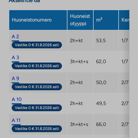
Akselintie 6a
Arvonlisäveron nousu 24 %:sta 25,5 %:iin voi nostaa
kohteen rakennuskustannuksia ja asumisoikeusmaksuja
noin 1,5 %:lla. Asumisoikeusmaksujen mahdollinen
Huoneist
Huoneistonumero
m²
Kerros
korotus laskutetaan asukkailta kohteen valmistumisen
otyyppi
jälkeen Varken vahvistettua kohteelle uudet
A 2
asumisoikeusmaksut.
2h+kt
53,5
1/7
Vastike 0 € 31.8.2026 asti
A 3
3h+kt+s
62,0
1/7
Vastike 0 € 31.8.2026 asti
A 9
2h+kt
50,0
2/7
Vastike 0 € 31.8.2026 asti
A 10
2h+kt
49,5
2/7
Vastike 0 € 31.8.2026 asti
A 11
3h+kt+s
66,0
2/7
Vastike 0 € 31.8.2026 asti