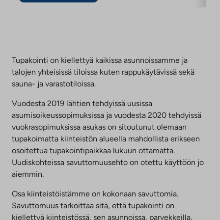
Tupakointi on kiellettyä kaikissa asunnoissamme ja
talojen yhteisissä tiloissa kuten rappukäytävissä sekä
sauna- ja varastotiloissa.
Vuodesta 2019 lähtien tehdyissä uusissa
asumisoikeussopimuksissa ja vuodesta 2020 tehdyissä
vuokrasopimuksissa asukas on sitoutunut olemaan
tupakoimatta kiinteistön alueella mahdollista erikseen
osoitettua tupakointipaikkaa lukuun ottamatta.
Uudiskohteissa savuttomuusehto on otettu käyttöön jo
aiemmin.
Osa kiinteistöistämme on kokonaan savuttomia.
Savuttomuus tarkoittaa sitä, että tupakointi on
kiellettyä kiinteistössä, sen asunnoissa, parvekkeilla,