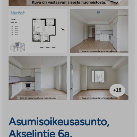
+18
Asumisoikeusasunto,
Akselintie 6a,