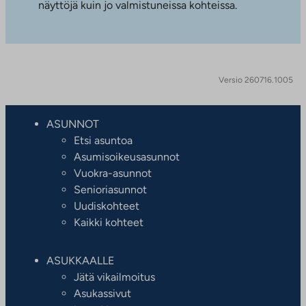
näyttöjä kuin jo valmistuneissa kohteissa.
Versio 260716.1005
ASUNNOT
Etsi asuntoa
Asumisoikeusasunnot
Vuokra-asunnot
Senioriasunnot
Uudiskohteet
Kaikki kohteet
ASUKKAALLE
Jätä vikailmoitus
Asukassivut