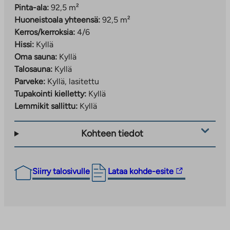
Pinta-ala:
92,5 m²
Huoneistoala yhteensä:
92,5 m²
Kerros/kerroksia:
4/6
Hissi:
Kyllä
Oma sauna:
Kyllä
Talosauna:
Kyllä
Parveke:
Kyllä, lasitettu
Tupakointi kielletty:
Kyllä
Lemmikit sallittu:
Kyllä
Kohteen tiedot
Linkki
Siirry talosivulle
Lataa kohde-esite
vie
ulkopuoliseen
palveluun.
Linkki