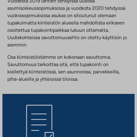
Vuodesta 2019 lähtien tehdyissä uusissa
asumisoikeussopimuksissa ja vuodesta 2020 tehdyissä
vuokrasopimuksissa asukas on sitoutunut olemaan
tupakoimatta kiinteistön alueella mahdollista erikseen
osoitettua tupakointipaikkaa lukuun ottamatta.
Uudiskohteissa savuttomuusehto on otettu käyttöön jo
aiemmin.
Osa kiinteistöistämme on kokonaan savuttomia.
Savuttomuus tarkoittaa sitä, että tupakointi on
kiellettyä kiinteistössä, sen asunnoissa, parvekkeilla,
piha-alueilla ja yhteisissä tiloissa.