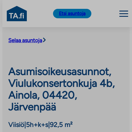
TA.fi
Etsi asuntoja
Siirry
sisältöön
Selaa asuntoja
Asumisoikeusasunnot,
Viulukonsertonkuja 4b,
Ainola, 04420,
Järvenpää
Viisiö
|
5h+k+s
|
92,5 m²