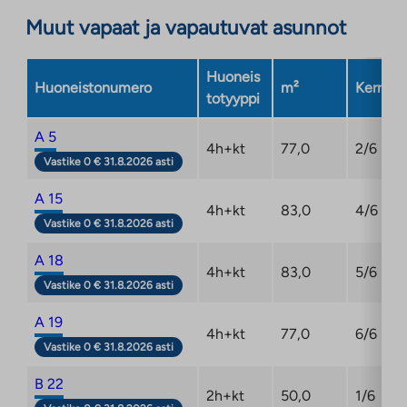
aukeaa
Muut vapaat ja vapautuvat asunnot
uuteen
välilehteen
Huoneis
Huoneistonumero
m²
Kerros
totyyppi
A 5
4h+kt
77,0
2/6
Vastike 0 € 31.8.2026 asti
A 15
4h+kt
83,0
4/6
Vastike 0 € 31.8.2026 asti
A 18
4h+kt
83,0
5/6
Vastike 0 € 31.8.2026 asti
A 19
4h+kt
77,0
6/6
Vastike 0 € 31.8.2026 asti
B 22
2h+kt
50,0
1/6