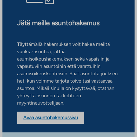
Jätä meille asuntohakemus
Täyttämällä hakemuksen voit hakea meiltä
vuokra-asuntoa, jättää
asumisoikeushakemuksen sekä vapaisiin ja
vapautuviin asuntoihin että varattuihin
asumisoikeuskohteisiin. Saat asuntotarjouksen
heti kun voimme tarjota toiveitasi vastaavaa
asuntoa. Mikäli sinulla on kysyttävää, otathan
yhteyttä asunnon tai kohteen
myyntineuvottelijaan.
Avaa asuntohakemussivu