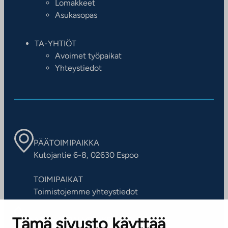
Lomakkeet
Asukasopas
TA-YHTIÖT
Avoimet työpaikat
Yhteystiedot
PÄÄTOIMIPAIKKA
Kutojantie 6-8, 02630 Espoo
TOIMIPAIKAT
Toimistojemme yhteystiedot
Tämä sivusto käyttää
ASIAKASPALVELUKESKUS