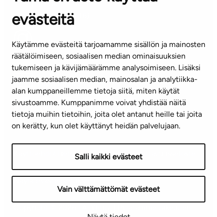
Puh. 045 7734 3777
evästeitä
(arkisin klo 8-16)
info@ta.fi
Käytämme evästeitä tarjoamamme sisällön ja mainosten
räätälöimiseen, sosiaalisen median ominaisuuksien
tukemiseen ja kävijämäärämme analysoimiseen. Lisäksi
jaamme sosiaalisen median, mainosalan ja analytiikka-
Tilaa uutiskirje
alan kumppaneillemme tietoja siitä, miten käytät
sivustoamme. Kumppanimme voivat yhdistää näitä
Mediapankki
tietoja muihin tietoihin, joita olet antanut heille tai joita
on kerätty, kun olet käyttänyt heidän palvelujaan.
Käyttöehdot
Tietosuojaseloste
Saavutettavuusseloste
Salli kaikki evästeet
Näytä evästeasetukseni
Vain välttämättömät evästeet
Copyright © 2026 TA-Yhtiöt | Pidätämme oikeuden
Näytä tiedot