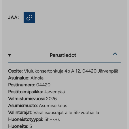
JAA:
Perustiedot
Osoite:
Viulukonsertonkuja 4b A 12, 04420 Järvenpää
Asuinalue:
Ainola
Postinumero:
04420
Postitoimipaikka:
Järvenpää
Valmistumisvuosi:
2026
Asumismuoto:
Asumisoikeus
Valintarajat:
Varallisuusrajat alle 55-vuotiailla
Huoneistotyyppi:
5h+k+s
Huoneita:
5