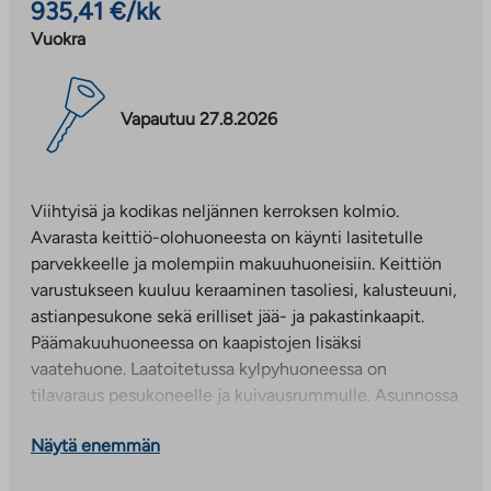
935,41 €/kk
Vuokra
Vapautuu 27.8.2026
Viihtyisä ja kodikas neljännen kerroksen kolmio.
Avarasta keittiö-olohuoneesta on käynti lasitetulle
parvekkeelle ja molempiin makuuhuoneisiin. Keittiön
varustukseen kuuluu keraaminen tasoliesi, kalusteuuni,
astianpesukone sekä erilliset jää- ja pakastinkaapit.
Päämakuuhuoneessa on kaapistojen lisäksi
vaatehuone. Laatoitetussa kylpyhuoneessa on
tilavaraus pesukoneelle ja kuivausrummulle. Asunnossa
on laminaattilattia ja ikkunat on varustettu
Näytä enemmän
sälekaihtimilla.