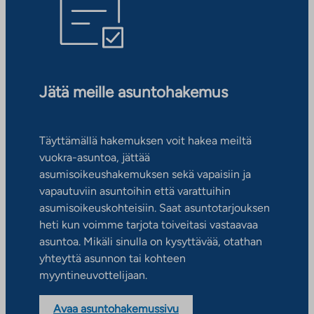
Jätä meille asuntohakemus
Täyttämällä hakemuksen voit hakea meiltä
vuokra-asuntoa, jättää
asumisoikeushakemuksen sekä vapaisiin ja
vapautuviin asuntoihin että varattuihin
asumisoikeuskohteisiin. Saat asuntotarjouksen
heti kun voimme tarjota toiveitasi vastaavaa
asuntoa. Mikäli sinulla on kysyttävää, otathan
yhteyttä asunnon tai kohteen
myyntineuvottelijaan.
Avaa asuntohakemussivu