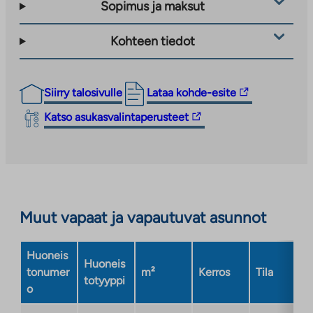
Sopimus ja maksut
Kohteen tiedot
Linkki
Siirry talosivulle
Lataa kohde-esite
vie
Linkki
Katso asukasvalintaperusteet
ulkopuoliseen
vie
palveluun.
ulkopuoliseen
Linkki
palveluun.
aukeaa
Linkki
uuteen
aukeaa
välilehteen
Muut vapaat ja vapautuvat asunnot
uuteen
välilehteen
Huoneis
Huoneis
tonumer
m²
Kerros
Tila
totyyppi
o