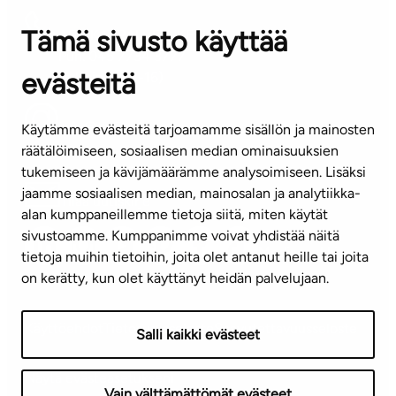
Tämä sivusto käyttää
ASIAKASPALVELUKESKUS
Puh. 045 7734 3777
evästeitä
(arkisin klo 8-16)
info@ta.fi
Käytämme evästeitä tarjoamamme sisällön ja mainosten
räätälöimiseen, sosiaalisen median ominaisuuksien
tukemiseen ja kävijämäärämme analysoimiseen. Lisäksi
jaamme sosiaalisen median, mainosalan ja analytiikka-
Tilaa uutiskirje
alan kumppaneillemme tietoja siitä, miten käytät
sivustoamme. Kumppanimme voivat yhdistää näitä
Mediapankki
tietoja muihin tietoihin, joita olet antanut heille tai joita
on kerätty, kun olet käyttänyt heidän palvelujaan.
Käyttöehdot
Tietosuojaseloste
Saavutettavuusseloste
Salli kaikki evästeet
Näytä evästeasetukseni
Vain välttämättömät evästeet