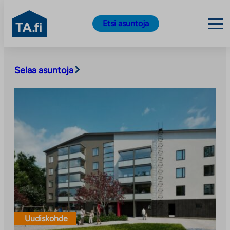
TA.fi
Etsi asuntoja
Siirry
sisältöön
Selaa asuntoja
Uudiskohde