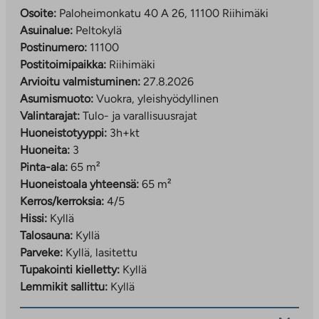
Osoite:
Paloheimonkatu 40 A 26, 11100 Riihimäki
Näin haet asuntoa Paloheimonkatu 40:stä:
Asuinalue:
Peltokylä
Postinumero:
11100
Täytä vuokrahakemus osoitteessa
Postitoimipaikka:
Riihimäki
ta.fi/asuntohakemukset/vuokrahakemus
.
Arvioitu valmistuminen:
27.8.2026
Hakemusta täyttäessä valitse Uudiskohde-
Asumismuoto:
Vuokra, yleishyödyllinen
painike ja merkitse toivekohteeksi Asunto Oy
Valintarajat:
Tulo- ja varallisuusrajat
Riihimäen Paloheimonkatu 40, jotta haku
Huoneistotyyppi:
3h+kt
kohdistuu oikein.
Huoneita:
3
Asukasvalinnat tehdään hakemusten perusteella.
Pinta-ala:
65 m²
Täytätähän hakemuksen siis huolellisesti. Vältä liian
Huoneistoala yhteensä:
65 m²
tarkkoja rajauksia, jotta hakusi kohdistuu useampaan
Kerros/kerroksia:
4/5
asuntoon.
Hissi:
Kyllä
Talosauna:
Kyllä
Asukasvalinnoissa huomioidaan hakijaruokakunnan
Parveke:
Kyllä, lasitettu
tulot, varallisuus ja asunnontarve Varken
Tupakointi kielletty:
Kyllä
asukasvalintaohjeistuksen mukaan.
Lemmikit sallittu:
Kyllä