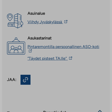
Asuinalue
Linkki
Viihdy Jyväskylässä
vie
ulkopuoliseen
palveluun.
Asukastarinat
Linkki
aukeaa
Linkki
Pintaremontilla persoonallinen ASO-koti
uuteen
vie
välilehteen
ulkopu
Linkki
”Täydet pisteet TA:lle”
palvelu
vie
Linkki
ulkopuoliseen
aukeaa
palveluun.
uuteen
Linkki
välileh
JAA:
aukeaa
uuteen
välilehteen