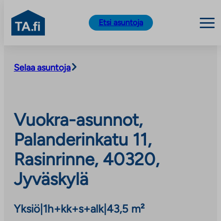
TA.fi
Etsi asuntoja
Siirry
sisältöön
Selaa asuntoja
Vuokra-asunnot,
Palanderinkatu 11,
Rasinrinne, 40320,
Jyväskylä
Yksiö
|
1h+kk+s+alk
|
43,5 m²