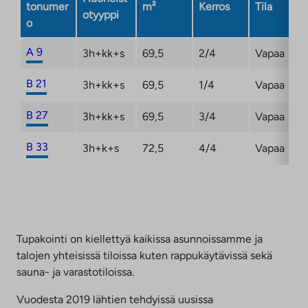
tonumer
m²
Kerros
Tila
otyyppi
o
A 9
3h+kk+s
69,5
2/4
Vapaa
B 21
3h+kk+s
69,5
1/4
Vapaa
B 27
3h+kk+s
69,5
3/4
Vapaa
B 33
3h+k+s
72,5
4/4
Vapaa
Tupakointi on kiellettyä kaikissa asunnoissamme ja
talojen yhteisissä tiloissa kuten rappukäytävissä sekä
sauna- ja varastotiloissa.
Vuodesta 2019 lähtien tehdyissä uusissa