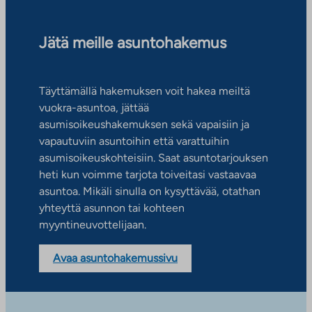
Jätä meille asuntohakemus
Täyttämällä hakemuksen voit hakea meiltä
vuokra-asuntoa, jättää
asumisoikeushakemuksen sekä vapaisiin ja
vapautuviin asuntoihin että varattuihin
asumisoikeuskohteisiin. Saat asuntotarjouksen
heti kun voimme tarjota toiveitasi vastaavaa
asuntoa. Mikäli sinulla on kysyttävää, otathan
yhteyttä asunnon tai kohteen
myyntineuvottelijaan.
Avaa asuntohakemussivu