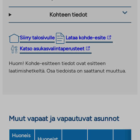
Kohteen tiedot
Linkki
Siirry talosivulle
Lataa kohde-esite
vie
Linkki
Katso asukasvalintaperusteet
ulkopuoliseen
vie
palveluun.
ulkopuoliseen
Huom! Kohde-esitteen tiedot ovat esitteen
Linkki
palveluun.
laatimishetkeltä. Osa tiedoista on saattanut muuttua.
aukeaa
Linkki
uuteen
aukeaa
välilehteen
uuteen
välilehteen
Muut vapaat ja vapautuvat asunnot
Huoneis
Huoneist