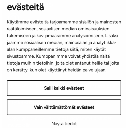
evästeitä
(arkisin klo 8-16)
info@ta.fi
Käytämme evästeitä tarjoamamme sisällön ja mainosten
räätälöimiseen, sosiaalisen median ominaisuuksien
tukemiseen ja kävijämäärämme analysoimiseen. Lisäksi
jaamme sosiaalisen median, mainosalan ja analytiikka-
Tilaa uutiskirje
alan kumppaneillemme tietoja siitä, miten käytät
sivustoamme. Kumppanimme voivat yhdistää näitä
Mediapankki
tietoja muihin tietoihin, joita olet antanut heille tai joita
on kerätty, kun olet käyttänyt heidän palvelujaan.
Käyttöehdot
Tietosuojaseloste
Saavutettavuusseloste
Salli kaikki evästeet
Näytä evästeasetukseni
Vain välttämättömät evästeet
Copyright © 2026 TA-Yhtiöt | Pidätämme oikeuden
Näytä tiedot
muutoksiin