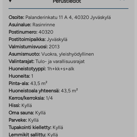
Perustiedot
Osoite:
Palanderinkatu 11 A 4, 40320 Jyväskylä
Asuinalue:
Rasinrinne
Postinumero:
40320
Postitoimipaikka:
Jyväskylä
Valmistumisvuosi:
2013
Asumismuoto:
Vuokra, yleishyödyllinen
Valintarajat:
Tulo- ja varallisuusrajat
Huoneistotyyppi:
1h+kk+s+alk
Huoneita:
1
Pinta-ala:
43,5 m²
Huoneistoala yhteensä:
43,5 m²
Kerros/kerroksia:
1/4
Hissi:
Kyllä
Oma sauna:
Kyllä
Parveke:
Kyllä
Tupakointi kielletty:
Kyllä
Lemmikit sallittu:
Kyllä