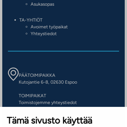
Asukasopas
TA-YHTIÖT
Avoimet työpaikat
Yhteystiedot
PÄÄTOIMIPAIKKA
Kutojantie 6-8, 02630 Espoo
TOIMIPAIKAT
Toimistojemme yhteystiedot
Tämä sivusto käyttää
ASIAKASPALVELUKESKUS
Puh. 045 7734 3777