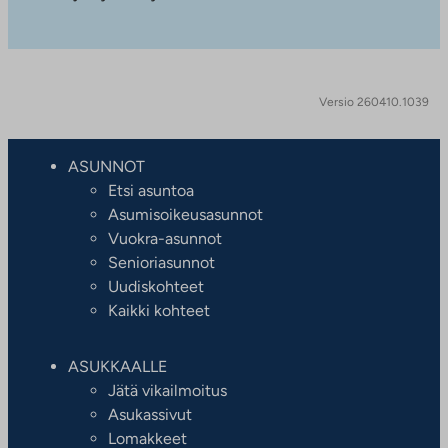
Versio 260410.1039
ASUNNOT
Etsi asuntoa
Asumisoikeusasunnot
Vuokra-asunnot
Senioriasunnot
Uudiskohteet
Kaikki kohteet
ASUKKAALLE
Jätä vikailmoitus
Asukassivut
Lomakkeet