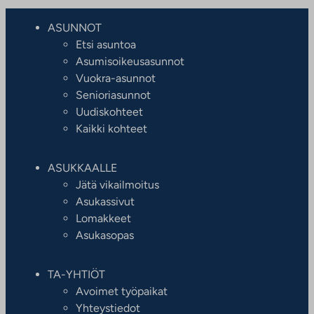
ASUNNOT
Etsi asuntoa
Asumisoikeusasunnot
Vuokra-asunnot
Senioriasunnot
Uudiskohteet
Kaikki kohteet
ASUKKAALLE
Jätä vikailmoitus
Asukassivut
Lomakkeet
Asukasopas
TA-YHTIÖT
Avoimet työpaikat
Yhteystiedot