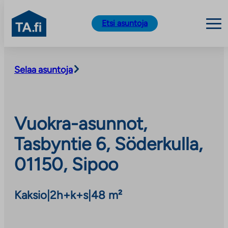
TA.fi
Etsi asuntoja
Siirry
sisältöön
Selaa asuntoja
Vuokra-asunnot,
Tasbyntie 6, Söderkulla,
01150, Sipoo
Kaksio
|
2h+k+s
|
48 m²