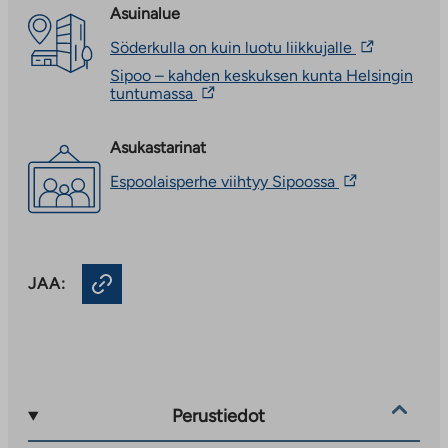
Asuinalue
Linkki
Söderkulla on kuin luotu liikkujalle
vie
Sipoo – kahden keskuksen kunta Helsingin
ulkopuolisee
Linkki
tuntumassa
palveluun.
vie
Linkki
ulkopuoliseen
aukeaa
palveluun.
Asukastarinat
uuteen
Linkki
välilehteen
Linkki
Espoolaisperhe viihtyy Sipoossa
aukeaa
vie
uuteen
ulkopuoliseen
välilehteen
palveluun.
Linkki
aukeaa
JAA:
uuteen
välilehteen
Perustiedot