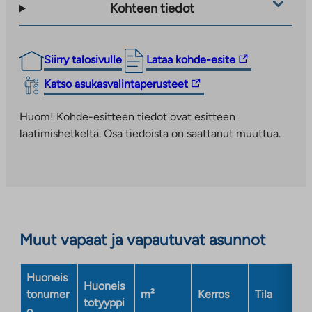
Kohteen tiedot
Linkki
Siirry talosivulle
Lataa kohde-esite
vie
Linkki
Katso asukasvalintaperusteet
ulkopuoliseen
vie
palveluun.
ulkopuoliseen
Huom! Kohde-esitteen tiedot ovat esitteen
Linkki
palveluun.
laatimishetkeltä. Osa tiedoista on saattanut muuttua.
aukeaa
Linkki
uuteen
aukeaa
välilehteen
uuteen
välilehteen
Muut vapaat ja vapautuvat asunnot
Huoneis
Huoneis
tonumer
m²
Kerros
Tila
totyyppi
o