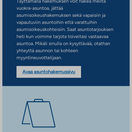
Täyttämällä hakemuksen voit hakea meiltä
vuokra-asuntoa, jättää
asumisoikeushakemuksen sekä vapaisiin ja
vapautuviin asuntoihin että varattuihin
asumisoikeuskohteisiin. Saat asuntotarjouksen
heti kun voimme tarjota toiveitasi vastaavaa
asuntoa. Mikäli sinulla on kysyttävää, otathan
yhteyttä asunnon tai kohteen
myyntineuvottelijaan.
Avaa asuntohakemussivu