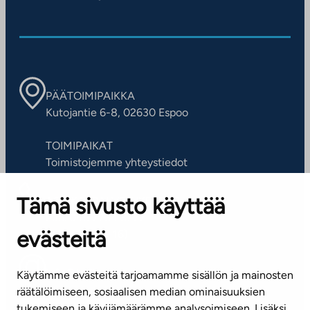
PÄÄTOIMIPAIKKA
Kutojantie 6-8, 02630 Espoo
TOIMIPAIKAT
Toimistojemme yhteystiedot
Tämä sivusto käyttää
ASIAKASPALVELUKESKUS
Puh. 045 7734 3777
evästeitä
(arkisin klo 8-16)
info@ta.fi
Käytämme evästeitä tarjoamamme sisällön ja mainosten
räätälöimiseen, sosiaalisen median ominaisuuksien
tukemiseen ja kävijämäärämme analysoimiseen. Lisäksi