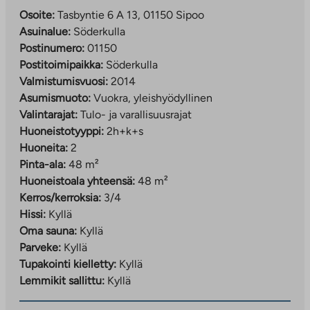
Osoite:
Tasbyntie 6 A 13, 01150 Sipoo
Asuinalue:
Söderkulla
Postinumero:
01150
Postitoimipaikka:
Söderkulla
Valmistumisvuosi:
2014
Asumismuoto:
Vuokra, yleishyödyllinen
Valintarajat:
Tulo- ja varallisuusrajat
Huoneistotyyppi:
2h+k+s
Huoneita:
2
Pinta-ala:
48 m²
Huoneistoala yhteensä:
48 m²
Kerros/kerroksia:
3/4
Hissi:
Kyllä
Oma sauna:
Kyllä
Parveke:
Kyllä
Tupakointi kielletty:
Kyllä
Lemmikit sallittu:
Kyllä