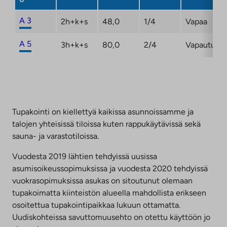
A 3
2h+k+s
48,0
1/4
Vapaa
A 5
3h+k+s
80,0
2/4
Vapautuma
Tupakointi on kiellettyä kaikissa asunnoissamme ja
talojen yhteisissä tiloissa kuten rappukäytävissä sekä
sauna- ja varastotiloissa.
Vuodesta 2019 lähtien tehdyissä uusissa
asumisoikeussopimuksissa ja vuodesta 2020 tehdyissä
vuokrasopimuksissa asukas on sitoutunut olemaan
tupakoimatta kiinteistön alueella mahdollista erikseen
osoitettua tupakointipaikkaa lukuun ottamatta.
Uudiskohteissa savuttomuusehto on otettu käyttöön jo