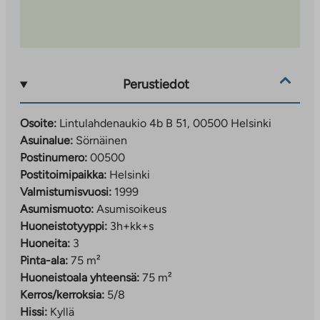
Perustiedot
Osoite:
Lintulahdenaukio 4b B 51, 00500 Helsinki
Asuinalue:
Sörnäinen
Postinumero:
00500
Postitoimipaikka:
Helsinki
Valmistumisvuosi:
1999
Asumismuoto:
Asumisoikeus
Huoneistotyyppi:
3h+kk+s
Huoneita:
3
Pinta-ala:
75 m²
Huoneistoala yhteensä:
75 m²
Kerros/kerroksia:
5/8
Hissi:
Kyllä