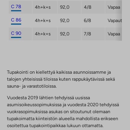
C 78
4h+k+s
92,0
4/8
Vapaa
C 86
4h+k+s
92,0
6/8
Vapautum
C 90
4h+k+s
92,0
7/8
Vapaa
Tupakointi on kiellettyä kaikissa asunnoissamme ja
talojen yhteisissä tiloissa kuten rappukäytävissä sekä
sauna- ja varastotiloissa.
Vuodesta 2019 lähtien tehdyissä uusissa
asumisoikeussopimuksissa ja vuodesta 2020 tehdyissä
vuokrasopimuksissa asukas on sitoutunut olemaan
tupakoimatta kiinteistön alueella mahdollista erikseen
osoitettua tupakointipaikkaa lukuun ottamatta.