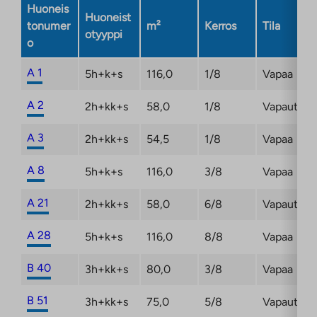
Huoneis
Huoneist
tonumer
m²
Kerros
Tila
otyyppi
o
A 1
5h+k+s
116,0
1/8
Vapaa
A 2
2h+kk+s
58,0
1/8
Vapautum
A 3
2h+kk+s
54,5
1/8
Vapaa
A 8
5h+k+s
116,0
3/8
Vapaa
A 21
2h+kk+s
58,0
6/8
Vapautum
A 28
5h+k+s
116,0
8/8
Vapaa
B 40
3h+kk+s
80,0
3/8
Vapaa
B 51
3h+kk+s
75,0
5/8
Vapautum