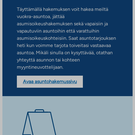
Täyttämällä hakemuksen voit hakea meiltä
vuokra-asuntoa, jättää
asumisoikeushakemuksen sekä vapaisiin ja
vapautuviin asuntoihin että varattuihin
asumisoikeuskohteisiin. Saat asuntotarjouksen
heti kun voimme tarjota toiveitasi vastaavaa
asuntoa. Mikäli sinulla on kysyttävää, otathan
yhteyttä asunnon tai kohteen
myyntineuvottelijaan.
Avaa asuntohakemussivu