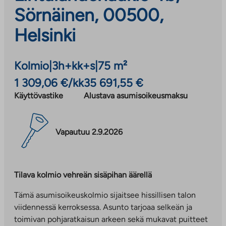
Sörnäinen, 00500,
Helsinki
Kolmio
|
3h+kk+s
|
75 m²
1 309,06 €/kk
35 691,55 €
Käyttövastike
Alustava asumisoikeusmaksu
Vapautuu 2.9.2026
Tilava kolmio vehreän sisäpihan äärellä
Tämä asumisoikeuskolmio sijaitsee hissillisen talon
viidennessä kerroksessa. Asunto tarjoaa selkeän ja
toimivan pohjaratkaisun arkeen sekä mukavat puitteet