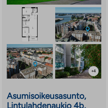
+4
Asumisoikeusasunto,
Lintulahdenaukio 4b,