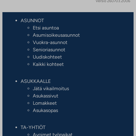
Versio 260703.2006
ASUNNOT
Etsi asuntoa
Asumisoikeusasunnot
Vuokra-asunnot
Senioriasunnot
Uudiskohteet
Kaikki kohteet
ASUKKAALLE
Jätä vikailmoitus
Asukassivut
Lomakkeet
Asukasopas
TA-YHTIÖT
Avoimet työpaikat