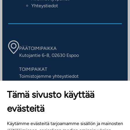
Yhteystiedot
PÄÄTOIMIPAIKKA
Kutojantie 6-8, 02630 Espoo
TOIMIPAIKAT
Toimistojemme yhteystiedot
Tämä sivusto käyttää
ASIAKASPALVELUKESKUS
Puh. 045 7734 3777
evästeitä
(arkisin klo 8-16)
info@ta.fi
Käytämme evästeitä tarjoamamme sisällön ja mainosten