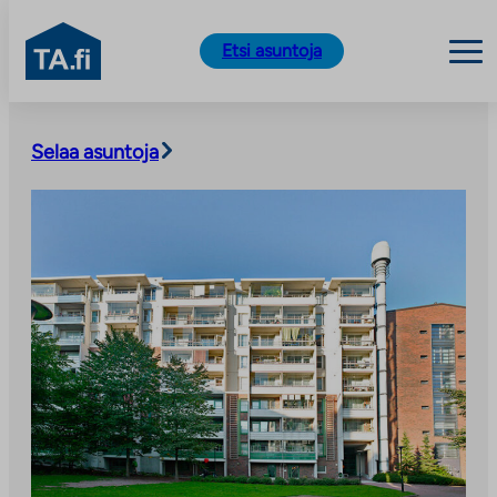
TA.fi
Etsi asuntoja
Siirry
sisältöön
Selaa asuntoja