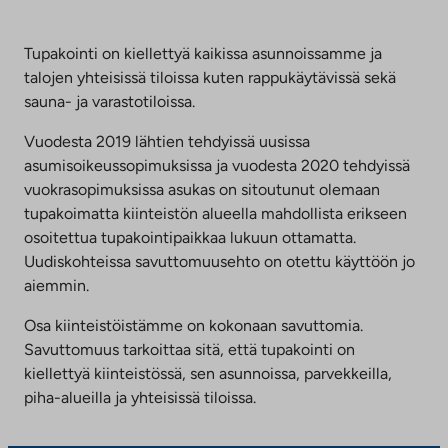
Linkki
aukeaa
uuteen
Tupakointi on kiellettyä kaikissa asunnoissamme ja
välilehteen
talojen yhteisissä tiloissa kuten rappukäytävissä sekä
sauna- ja varastotiloissa.
Vuodesta 2019 lähtien tehdyissä uusissa
asumisoikeussopimuksissa ja vuodesta 2020 tehdyissä
vuokrasopimuksissa asukas on sitoutunut olemaan
tupakoimatta kiinteistön alueella mahdollista erikseen
osoitettua tupakointipaikkaa lukuun ottamatta.
Uudiskohteissa savuttomuusehto on otettu käyttöön jo
aiemmin.
Osa kiinteistöistämme on kokonaan savuttomia.
Savuttomuus tarkoittaa sitä, että tupakointi on
kiellettyä kiinteistössä, sen asunnoissa, parvekkeilla,
piha-alueilla ja yhteisissä tiloissa.