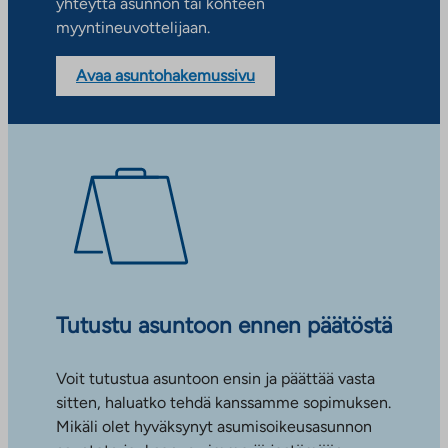
yhteyttä asunnon tai kohteen
myyntineuvottelijaan.
Avaa asuntohakemussivu
Tutustu asuntoon ennen päätöstä
Voit tutustua asuntoon ensin ja päättää vasta
sitten, haluatko tehdä kanssamme sopimuksen.
Mikäli olet hyväksynyt asumisoikeusasunnon