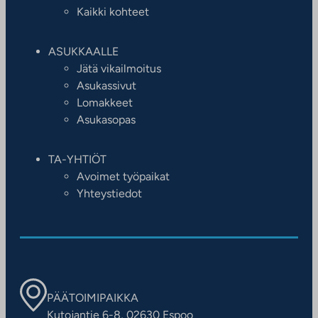
Kaikki kohteet
ASUKKAALLE
Jätä vikailmoitus
Asukassivut
Lomakkeet
Asukasopas
TA-YHTIÖT
Avoimet työpaikat
Yhteystiedot
PÄÄTOIMIPAIKKA
Kutojantie 6-8, 02630 Espoo