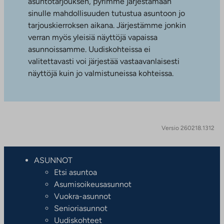
asuntotarjouksen, pyrimme järjestämään
sinulle mahdollisuuden tutustua asuntoon jo
tarjouskierroksen aikana. Järjestämme jonkin
verran myös yleisiä näyttöjä vapaissa
asunnoissamme. Uudiskohteissa ei
valitettavasti voi järjestää vastaavanlaisesti
näyttöjä kuin jo valmistuneissa kohteissa.
Versio 260218.1312
ASUNNOT
Etsi asuntoa
Asumisoikeusasunnot
Vuokra-asunnot
Senioriasunnot
Uudiskohteet