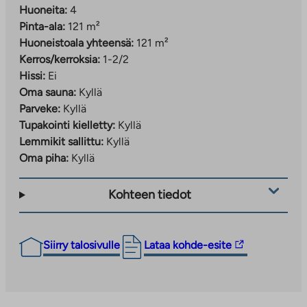
Huoneita:
4
Pinta-ala:
121 m²
Huoneistoala yhteensä:
121 m²
Kerros/kerroksia:
1-2/2
Hissi:
Ei
Oma sauna:
Kyllä
Parveke:
Kyllä
Tupakointi kielletty:
Kyllä
Lemmikit sallittu:
Kyllä
Oma piha:
Kyllä
Kohteen tiedot
Linkki
Siirry talosivulle
Lataa kohde-esite
vie
ulkopuoliseen
palveluun.