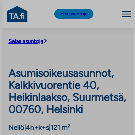
TA.fi
Etsi asuntoja
Siirry
sisältöön
Selaa asuntoja
Asumisoikeusasunnot,
Kalkkivuorentie 40,
Heikinlaakso, Suurmetsä,
00760, Helsinki
Neliö
|
4h+k+s
|
121 m²