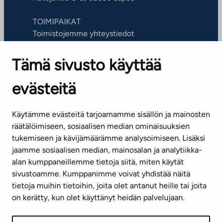
TOIMIPAIKAT
Toimistojemme yhteystiedot
Tämä sivusto käyttää
ASIAKASPALVELUKESKUS
Puh. 045 7734 3777
evästeitä
(arkisin klo 8-16)
info@ta.fi
Käytämme evästeitä tarjoamamme sisällön ja mainosten
räätälöimiseen, sosiaalisen median ominaisuuksien
tukemiseen ja kävijämäärämme analysoimiseen. Lisäksi
jaamme sosiaalisen median, mainosalan ja analytiikka-
Tilaa uutiskirje
alan kumppaneillemme tietoja siitä, miten käytät
sivustoamme. Kumppanimme voivat yhdistää näitä
Mediapankki
tietoja muihin tietoihin, joita olet antanut heille tai joita
on kerätty, kun olet käyttänyt heidän palvelujaan.