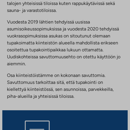
talojen yhteisissä tiloissa kuten rappukäytävissä sekä
sauna- ja varastotiloissa.
Vuodesta 2019 lähtien tehdyissä uusissa
asumisoikeussopimuksissa ja vuodesta 2020 tehdyissä
vuokrasopimuksissa asukas on sitoutunut olemaan
tupakoimatta kiinteistön alueella mahdollista erikseen
osoitettua tupakointipaikkaa lukuun ottamatta.
Uudiskohteissa savuttomuusehto on otettu käyttöön jo
aiemmin.
Osa kiinteistöistämme on kokonaan savuttomia.
Savuttomuus tarkoittaa sitä, että tupakointi on
kiellettyä kiinteistössä, sen asunnoissa, parvekkeilla,
piha-alueilla ja yhteisissä tiloissa.