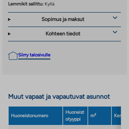
Lemmikit sallittu:
Kyllä
Sopimus ja maksut
Kohteen tiedot
Siirry talosivulle
Muut vapaat ja vapautuvat asunnot
Huoneist
Huoneistonumero
m²
Kerros
otyyppi