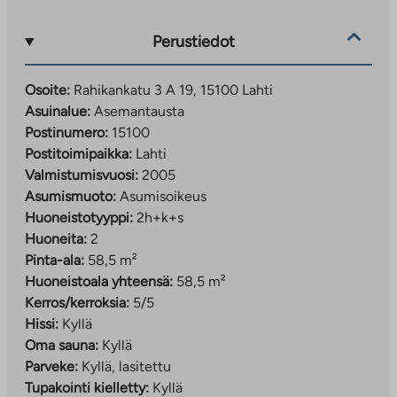
Perustiedot
Osoite:
Rahikankatu 3 A 19, 15100 Lahti
Asuinalue:
Asemantausta
Postinumero:
15100
Postitoimipaikka:
Lahti
Valmistumisvuosi:
2005
Asumismuoto:
Asumisoikeus
Huoneistotyyppi:
2h+k+s
Huoneita:
2
Pinta-ala:
58,5 m²
Huoneistoala yhteensä:
58,5 m²
Kerros/kerroksia:
5/5
Hissi:
Kyllä
Oma sauna:
Kyllä
Parveke:
Kyllä, lasitettu
Tupakointi kielletty:
Kyllä