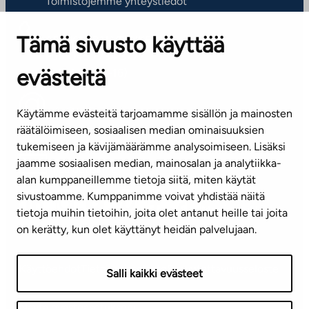
Toimistojemme yhteystiedot
Tämä sivusto käyttää
ASIAKASPALVELUKESKUS
Puh. 045 7734 3777
evästeitä
(arkisin klo 8-16)
info@ta.fi
Käytämme evästeitä tarjoamamme sisällön ja mainosten
räätälöimiseen, sosiaalisen median ominaisuuksien
tukemiseen ja kävijämäärämme analysoimiseen. Lisäksi
jaamme sosiaalisen median, mainosalan ja analytiikka-
Tilaa uutiskirje
alan kumppaneillemme tietoja siitä, miten käytät
sivustoamme. Kumppanimme voivat yhdistää näitä
Mediapankki
tietoja muihin tietoihin, joita olet antanut heille tai joita
on kerätty, kun olet käyttänyt heidän palvelujaan.
Käyttöehdot
Tietosuojaseloste
Saavutettavuusseloste
Salli kaikki evästeet
Näytä evästeasetukseni