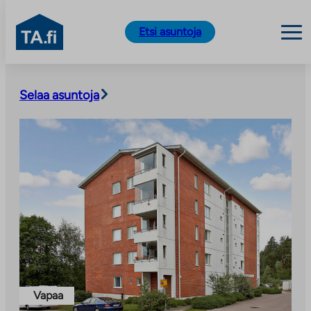
TA.fi
Etsi asuntoja
Siirry
sisältöön
Selaa asuntoja
Vapaa