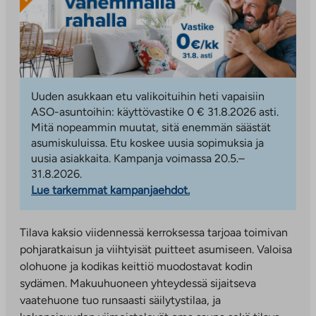
Uuden asukkaan etu valikoituihin heti vapaisiin
ASO-asuntoihin: käyttövastike 0 € 31.8.2026 asti.
Mitä nopeammin muutat, sitä enemmän säästät
asumiskuluissa. Etu koskee uusia sopimuksia ja
uusia asiakkaita. Kampanja voimassa 20.5.–
31.8.2026.
Lue tarkemmat kampanjaehdot.
Tilava kaksio viidennessä kerroksessa tarjoaa toimivan
pohjaratkaisun ja viihtyisät puitteet asumiseen. Valoisa
olohuone ja kodikas keittiö muodostavat kodin
sydämen. Makuuhuoneen yhteydessä sijaitseva
vaatehuone tuo runsaasti säilytystilaa, ja