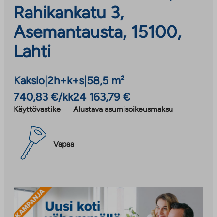
Rahikankatu 3,
Asemantausta, 15100,
Lahti
Kaksio
|
2h+k+s
|
58,5 m²
740,83 €/kk
24 163,79 €
Käyttövastike
Alustava asumisoikeusmaksu
Vapaa