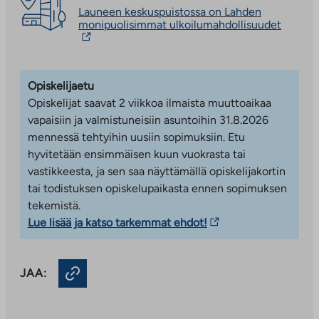
palveluun
Launeen keskuspuistossa on Lahden
Linkki
monipuolisimmat ulkoilumahdollisuudet
vie
ulkopuo
palvelu
Linkki
Opiskelijaetu
aukeaa
uuteen
Opiskelijat saavat 2 viikkoa ilmaista muuttoaikaa
välileh
vapaisiin ja valmistuneisiin asuntoihin 31.8.2026
mennessä tehtyihin uusiin sopimuksiin. Etu
hyvitetään ensimmäisen kuun vuokrasta tai
vastikkeesta, ja sen saa näyttämällä opiskelijakortin
tai todistuksen opiskelupaikasta ennen sopimuksen
tekemistä.
Linkki
Lue lisää ja katso tarkemmat ehdot!
vie
ulkopuoliseen
JAA:
palveluun.
Linkki
aukeaa