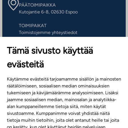
PÄÄTOIMIPAIKKA
Kutojantie 6-8, 02630 Espoo
TOIMIPAIKAT
Toimistojemme yhteystiedot
Tämä sivusto käyttää
ASIAKASPALVELUKESKUS
Puh. 045 7734 3777
evästeitä
(arkisin klo 8-16)
info@ta.fi
Käytämme evästeitä tarjoamamme sisällön ja mainosten
räätälöimiseen, sosiaalisen median ominaisuuksien
tukemiseen ja kävijämäärämme analysoimiseen. Lisäksi
jaamme sosiaalisen median, mainosalan ja analytiikka-
Tilaa uutiskirje
alan kumppaneillemme tietoja siitä, miten käytät
sivustoamme. Kumppanimme voivat yhdistää näitä
Mediapankki
tietoja muihin tietoihin, joita olet antanut heille tai joita
on kerätty, kun olet käyttänyt heidän palvelujaan.