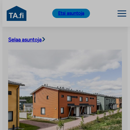
TA.fi
Etsi asuntoja
Siirry
sisältöön
Selaa asuntoja