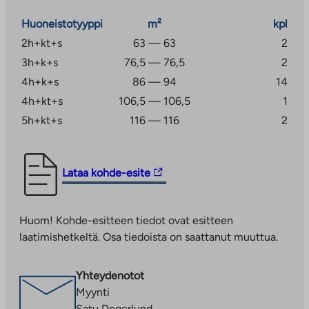
palveluja. Esimerkiksi kauppakeskus Entresseen Espoon
keskukseen on vajaan viiden kilometrin matka.
Huoneistotyyppi
m²
kpl
2h+kt+s
63 — 63
2
Kauklahti sijaitsee Espoon länsiosassa, Kehä III:n
3h+k+s
76,5 — 76,5
2
varrella. Hansavalkaman alueelta on Kauklahden juna-
asemalle noin kilometrin kävelymatka. Juna-asemalta
4h+k+s
86 — 94
14
pääsee Helsingin keskustaan mukavasti noin puolessa
4h+kt+s
106,5 — 106,5
1
tunnissa. Alueelta on myös bussiyhteyksiä eri puolille
5h+kt+s
116 — 116
2
Espoota sekä esimerkiksi Kirkkonummen suuntaan, ja
myös omalla autolla kulkeminen on vaivatonta.
Linkki
Lataa kohde-esite
Ulkoilureitit kauniissa metsämaisemissa kutsuvat
vie
ulkoilemaan. Lähellä on myös monipuolisia
ulkopuoliseen
urheilumahdollisuuksia kuten ratsastuskoulu,
Huom! Kohde-esitteen tiedot ovat esitteen
palveluun.
urheilukenttiä, jalkapallohalli, kuntosali sekä
laatimishetkeltä. Osa tiedoista on saattanut muuttua.
Linkki
seuratoimintaa nuorille. Kauklahti on yksi Espoon
aukeaa
vanhimmista asuinalueista. 1700-luvulta peräisin olevat
uuteen
Espoon kartano ja Espoon kartanon sillat ovat
Yhteydenotot
välilehteen
tunnettuja nähtävyyksiä ja muistuttavat alueen
Myynti
historiasta.
Satu Degerlund