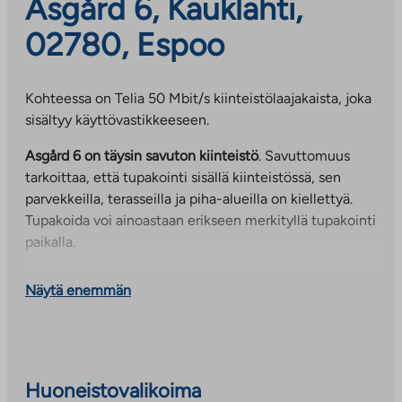
Asgård 6, Kauklahti,
02780, Espoo
Kohteessa on Telia 50 Mbit/s kiinteistölaajakaista, joka
sisältyy käyttövastikkeeseen.
Asgård 6 on täysin savuton kiinteistö
. Savuttomuus
tarkoittaa, että tupakointi sisällä kiinteistössä, sen
parvekkeilla, terasseilla ja piha-alueilla on kiellettyä.
Tupakoida voi ainoastaan erikseen merkityllä tupakointi
paikalla.
Etenkin perheiden suosima Kauklahti
on pien- ja
Näytä enemmän
rivitaloaluetta, jossa päivittäispalvelut ovat kävely- ja
pyöräilyetäisyydellä. Kauklahdessa on koulu, kirjasto,
muutama päiväkoti, päivittäistavarakauppa sekä
Kylätalo Palttina. Lähimmät suuret keskukset ovat
Espoon keskus ja Espoonlahti, joista löytyy runsaasti
Huoneistovalikoima