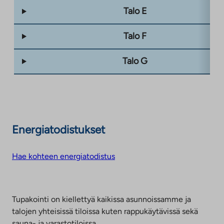
Talo E
Talo F
Talo G
Energiatodistukset
Hae kohteen energiatodistus
Tupakointi on kiellettyä kaikissa asunnoissamme ja
talojen yhteisissä tiloissa kuten rappukäytävissä sekä
sauna- ja varastotiloissa.