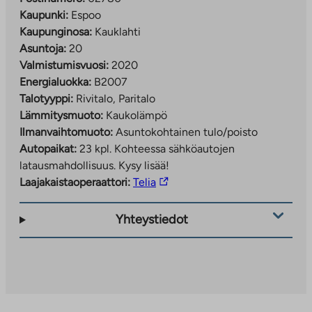
Kaupunki:
Espoo
Kaupunginosa:
Kauklahti
Asuntoja:
20
Valmistumisvuosi:
2020
Energialuokka:
B2007
Talotyyppi:
Rivitalo, Paritalo
Lämmitysmuoto:
Kaukolämpö
Ilmanvaihtomuoto:
Asuntokohtainen tulo/poisto
Autopaikat:
23 kpl.
Kohteessa sähköautojen
latausmahdollisuus. Kysy lisää!
Linkki
Laajakaistaoperaattori:
Telia
vie
ulkopuoliseen
Yhteystiedot
palveluun.
Linkki
aukeaa
uuteen
välilehteen