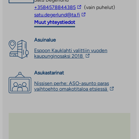
Linkki
+3584578844385
(vain puhelut)
vie
Linkki
satu.degerlund@ta.fi
ulkopuoliseen
vie
Muut yhteystiedot
palveluun
ulkopuoliseen
palveluun
Asuinalue
Espoon Kauklahti valittiin vuoden
Linkki
kaupunginosaksi 2018
vie
ulkopuoliseen
palveluun.
Asukastarinat
Linkki
Nissisen perhe: ASO-asunto paras
aukeaa
Linkki
vaihtoehto omakotitaloa etsiessä
uuteen
vie
välilehteen
ulkopuoliseen
palveluun.
Linkki
aukeaa
uuteen
välilehteen