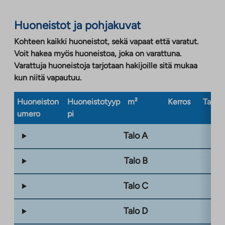
Huoneistot ja pohjakuvat
Kohteen kaikki huoneistot, sekä vapaat että varatut.
Voit hakea myös huoneistoa, joka on varattuna.
Varattuja huoneistoja tarjotaan hakijoille sitä mukaa
kun niitä vapautuu.
Huoneiston
Huoneistotyyp
m²
Kerros
Taloty
umero
pi
Talo A
Talo B
Talo C
Talo D