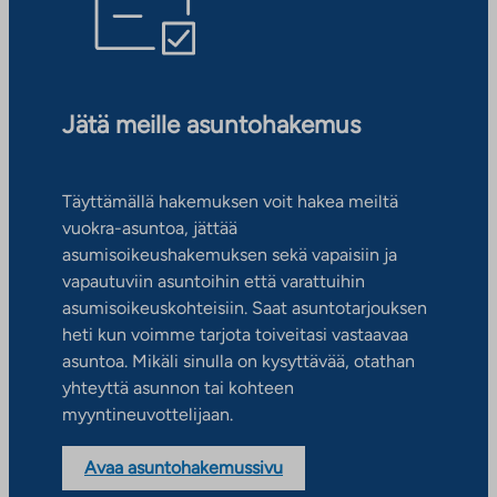
Jätä meille asuntohakemus
Täyttämällä hakemuksen voit hakea meiltä
vuokra-asuntoa, jättää
asumisoikeushakemuksen sekä vapaisiin ja
vapautuviin asuntoihin että varattuihin
asumisoikeuskohteisiin. Saat asuntotarjouksen
heti kun voimme tarjota toiveitasi vastaavaa
asuntoa. Mikäli sinulla on kysyttävää, otathan
yhteyttä asunnon tai kohteen
myyntineuvottelijaan.
Avaa asuntohakemussivu