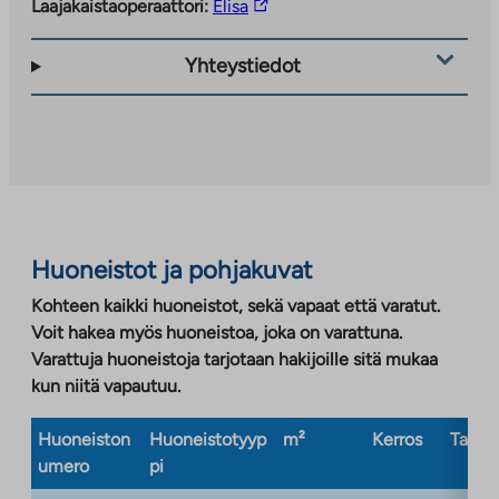
Linkki
Laajakaistaoperaattori:
Elisa
vie
ulkopuoliseen
Yhteystiedot
palveluun.
Linkki
aukeaa
uuteen
välilehteen
Huoneistot ja pohjakuvat
Kohteen kaikki huoneistot, sekä vapaat että varatut.
Voit hakea myös huoneistoa, joka on varattuna.
Varattuja huoneistoja tarjotaan hakijoille sitä mukaa
kun niitä vapautuu.
Huoneiston
Huoneistotyyp
m²
Kerros
Taloty
umero
pi