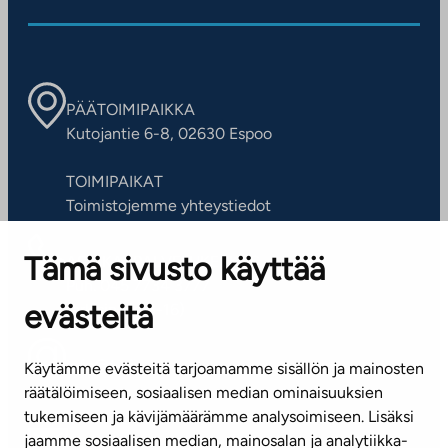
PÄÄTOIMIPAIKKA
Kutojantie 6-8, 02630 Espoo
TOIMIPAIKAT
Toimistojemme yhteystiedot
Tämä sivusto käyttää
ASIAKASPALVELUKESKUS
Puh. 045 7734 3777
evästeitä
(arkisin klo 8-16)
info@ta.fi
Käytämme evästeitä tarjoamamme sisällön ja mainosten
räätälöimiseen, sosiaalisen median ominaisuuksien
tukemiseen ja kävijämäärämme analysoimiseen. Lisäksi
jaamme sosiaalisen median, mainosalan ja analytiikka-