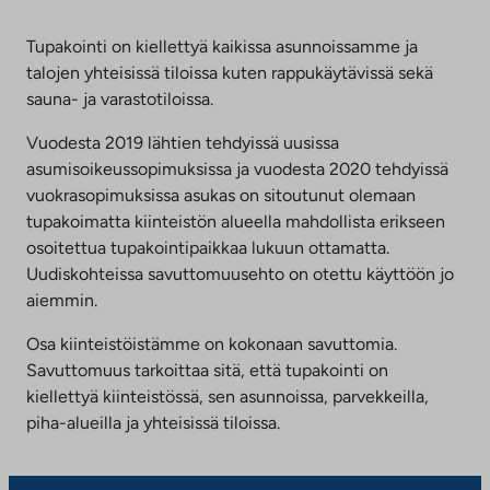
Tupakointi on kiellettyä kaikissa asunnoissamme ja
talojen yhteisissä tiloissa kuten rappukäytävissä sekä
sauna- ja varastotiloissa.
Vuodesta 2019 lähtien tehdyissä uusissa
asumisoikeussopimuksissa ja vuodesta 2020 tehdyissä
vuokrasopimuksissa asukas on sitoutunut olemaan
tupakoimatta kiinteistön alueella mahdollista erikseen
osoitettua tupakointipaikkaa lukuun ottamatta.
Uudiskohteissa savuttomuusehto on otettu käyttöön jo
aiemmin.
Osa kiinteistöistämme on kokonaan savuttomia.
Savuttomuus tarkoittaa sitä, että tupakointi on
kiellettyä kiinteistössä, sen asunnoissa, parvekkeilla,
piha-alueilla ja yhteisissä tiloissa.