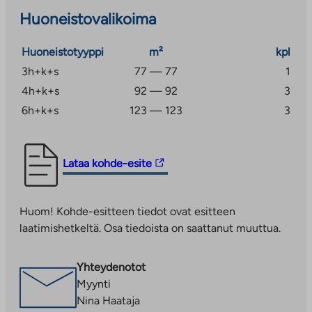
Huoneistokohtaiset kylmät varastotilat asuntojen
Huoneistovalikoima
edessä ja lämpimät irtaimistovarastokomerot VSS-
tilassa.
Huoneistotyyppi
m²
kpl
Piha-alueen leikkipaikat on uusittu vuonna 2015.
3h+k+s
77 — 77
1
4h+k+s
92 — 92
3
Pesutilat ja erilliset wc:t remontoitu vuosien 2017-
6h+k+s
123 — 123
3
2018 aikana.
Linkki
Lataa kohde-esite
vie
ulkopuoliseen
Huom! Kohde-esitteen tiedot ovat esitteen
palveluun.
laatimishetkeltä. Osa tiedoista on saattanut muuttua.
Linkki
aukeaa
uuteen
Yhteydenotot
välilehteen
Myynti
Nina Haataja