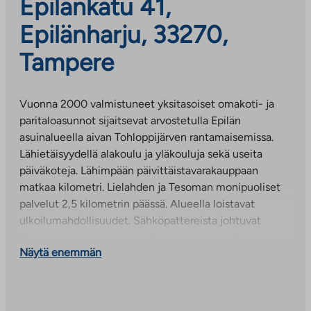
Epilänkatu 41,
Epilänharju, 33270,
Tampere
Vuonna 2000 valmistuneet yksitasoiset omakoti- ja
paritaloasunnot sijaitsevat arvostetulla Epilän
asuinalueella aivan Tohloppijärven rantamaisemissa.
Lähietäisyydellä alakoulu ja yläkouluja sekä useita
päiväkoteja. Lähimpään päivittäistavarakauppaan
matkaa kilometri. Lielahden ja Tesoman monipuoliset
palvelut 2,5 kilometrin päässä. Alueella loistavat
ulkoilumahdollisuudet. Sähköpattereista johtuvat
lämmityskustannukset sisältyvät käyttövastikkeeseen.
Näytä enemmän
Käyttöveden lämmitykseen käytettävä sähkö tulee
asukkaiden maksaa itse. Jokaisen asunnon edessä on
oma autopaikka, jonka sähkölämmityspistoke on
kytketty asunnon omaan sähkönmittaukseen.