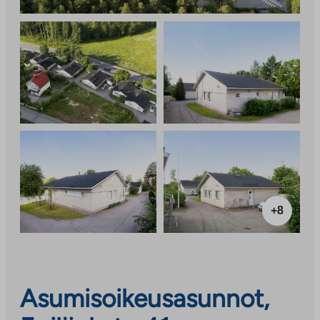
+8
Asumisoikeusasunnot,