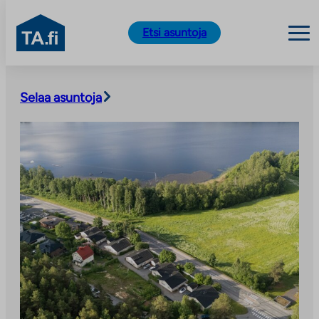
TA.fi
Etsi asuntoja
Siirry
sisältöön
Selaa asuntoja