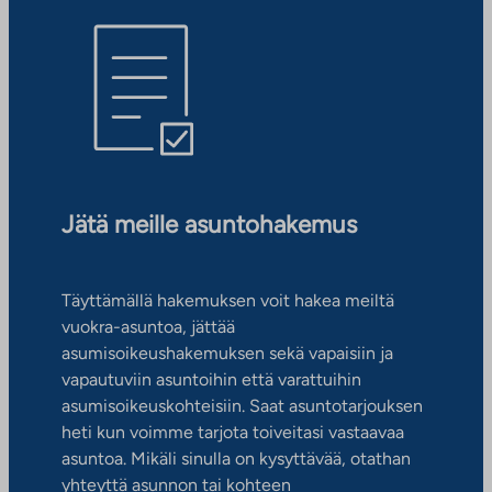
Jätä meille asuntohakemus
Täyttämällä hakemuksen voit hakea meiltä
vuokra-asuntoa, jättää
asumisoikeushakemuksen sekä vapaisiin ja
vapautuviin asuntoihin että varattuihin
asumisoikeuskohteisiin. Saat asuntotarjouksen
heti kun voimme tarjota toiveitasi vastaavaa
asuntoa. Mikäli sinulla on kysyttävää, otathan
yhteyttä asunnon tai kohteen