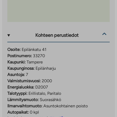
Kohteen perustiedot
Osoite:
Epilänkatu 41
Postinumero:
33270
Kaupunki:
Tampere
Kaupunginosa:
Epilänharju
Asuntoja:
7
Valmistumisvuosi:
2000
Energialuokka:
D2007
Talotyyppi:
Erillistalo, Paritalo
Lämmitysmuoto:
Suorasähkö
Ilmanvaihtomuoto:
Asuntokohtainen poisto
Autopaikat:
0 kpl