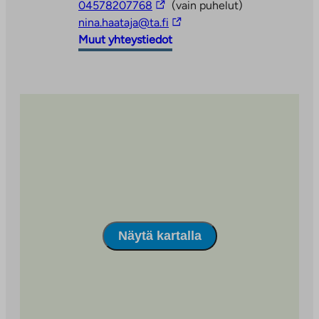
Linkki
04578207768
(vain puhelut)
vie
Linkki
nina.haataja@ta.fi
ulkopuoliseen
vie
Muut yhteystiedot
palveluun
ulkopuoliseen
palveluun
Näytä kartalla