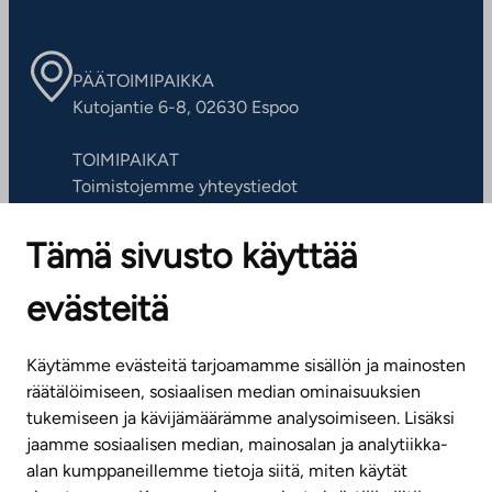
PÄÄTOIMIPAIKKA
Kutojantie 6-8, 02630 Espoo
TOIMIPAIKAT
Toimistojemme yhteystiedot
Tämä sivusto käyttää
ASIAKASPALVELUKESKUS
Puh. 045 7734 3777
evästeitä
(arkisin klo 8-16)
info@ta.fi
Käytämme evästeitä tarjoamamme sisällön ja mainosten
räätälöimiseen, sosiaalisen median ominaisuuksien
tukemiseen ja kävijämäärämme analysoimiseen. Lisäksi
jaamme sosiaalisen median, mainosalan ja analytiikka-
Tilaa uutiskirje
alan kumppaneillemme tietoja siitä, miten käytät