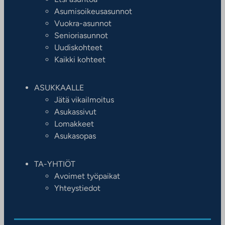
Asumisoikeusasunnot
Vuokra-asunnot
Senioriasunnot
Uudiskohteet
Kaikki kohteet
ASUKKAALLE
Jätä vikailmoitus
Asukassivut
Lomakkeet
Asukasopas
TA-YHTIÖT
Avoimet työpaikat
Yhteystiedot