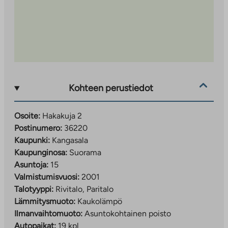
Kohteen perustiedot
Osoite:
Hakakuja 2
Postinumero:
36220
Kaupunki:
Kangasala
Kaupunginosa:
Suorama
Asuntoja:
15
Valmistumisvuosi:
2001
Talotyyppi:
Rivitalo, Paritalo
Lämmitysmuoto:
Kaukolämpö
Ilmanvaihtomuoto:
Asuntokohtainen poisto
Autopaikat:
19 kpl