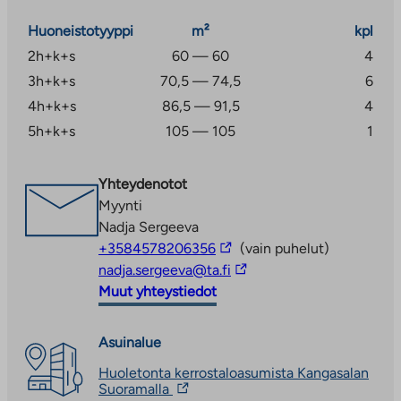
Huoneistotyyppi
m²
kpl
2h+k+s
60 — 60
4
3h+k+s
70,5 — 74,5
6
4h+k+s
86,5 — 91,5
4
5h+k+s
105 — 105
1
Yhteydenotot
Myynti
Nadja Sergeeva
Linkki
+3584578206356
(vain puhelut)
vie
Linkki
nadja.sergeeva@ta.fi
ulkopuoliseen
vie
Muut yhteystiedot
palveluun
ulkopuoliseen
palveluun
Asuinalue
Huoletonta kerrostaloasumista Kangasalan
Linkki
Suoramalla