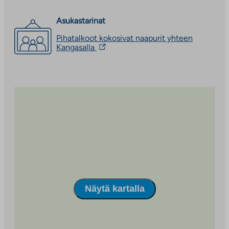
vie
ulkopuoliseen
palveluun.
Asukastarinat
Linkki
Pihatalkoot kokosivat naapurit yhteen
aukeaa
Linkki
Kangasalla
uuteen
vie
välilehteen
ulkopuoliseen
palveluun.
Linkki
aukeaa
uuteen
välilehteen
Näytä kartalla