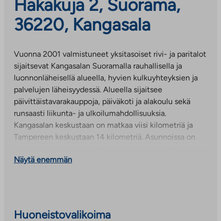
Hakakuja 2, Suorama,
36220, Kangasala
Vuonna 2001 valmistuneet yksitasoiset rivi- ja paritalot
sijaitsevat Kangasalan Suoramalla rauhallisella ja
luonnonläheisellä alueella, hyvien kulkuyhteyksien ja
palvelujen läheisyydessä. Alueella sijaitsee
päivittäistavarakauppoja, päiväkoti ja alakoulu sekä
runsaasti liikunta- ja ulkoilumahdollisuuksia.
Kangasalan keskustaan on matkaa viisi kilometriä ja
Tampereen keskustaan 14 kilometriä. Asunnoissa on
oma sauna ja suojaisa piha sekä osassa vaatehuone.
Näytä enemmän
Huoneistokohtaiset lämpimät irtaimistovarastot
sijaitsevat talousrakennuksessa. Piha-alue ja
leikkipaikka on kunnostettu 2015-2016.
Huoneistovalikoima