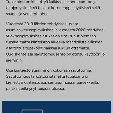
Tupakointi on kiellettyä kaikissa asunnoissamme ja
talojen yhteisissä tiloissa kuten rappukäytävissä sekä
sauna- ja varastotiloissa.
Vuodesta 2019 lähtien tehdyissä uusissa
asumisoikeussopimuksissa ja vuodesta 2020 tehdyissä
vuokrasopimuksissa asukas on sitoutunut olemaan
tupakoimatta kiinteistön alueella mahdollista erikseen
osoitettua tupakointipaikkaa lukuun ottamatta.
Uudiskohteissa savuttomuusehto on otettu käyttöön jo
aiemmin.
Osa kiinteistöistämme on kokonaan savuttomia.
Savuttomuus tarkoittaa sitä, että tupakointi on
kiellettyä kiinteistössä, sen asunnoissa, parvekkeilla,
piha-alueilla ja yhteisissä tiloissa.