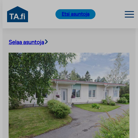
TA.fi
Etsi asuntoja
Siirry
sisältöön
Selaa asuntoja