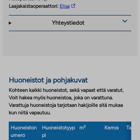
Linkki
Laajakaistaoperaattori:
Elisa
vie
ulkopuoliseen
Yhteystiedot
palveluun.
Linkki
aukeaa
uuteen
välilehteen
Huoneistot ja pohjakuvat
Kohteen kaikki huoneistot, sekä vapaat että varatut.
Voit hakea myös huoneistoa, joka on varattuna.
Varattuja huoneistoja tarjotaan hakijoille sitä mukaa
kun niitä vapautuu.
Huoneiston
Huoneistotyyp
m²
Kerros
Taloty
umero
pi