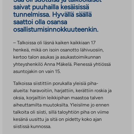
saivat puuhailla kesäisissä
tunnelmissa. Hyvällä säällä
saattoi olla osansa
osallistumisinnokkuuteenkin.
– Talkoissa oli läsnä kaiken kaikkiaan 17
henkeä, mikä on isoin osanotto lähivuosiin,
kertoo talon asukas ja asukastoimikunnan
yhteyshenkilö Anna Mäkelä. Pienessä yhtiössä
asuntojakin on vain 15.
Talkoissa siistittiin porukalla yleisiä piha-
alueita: haravoitiin, harjattiin, kerättiin roskia ja
oksia, korjailtiin leikkipihan maastoa talven
aiheuttamilta muutoksilta. Yleisilme jo ennen
talkoita oli siisti, sillä taloyhtiön piha on viime
kesänä uusittu ja sitä on pidetty koko ajan
siistissä kunnossa.