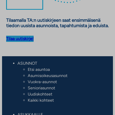
Tilaamalla TA:n uutiskirjeen saat ensimmäisenä
tiedon uusista asunnoista, tapahtumista ja eduista.
Tilaa uutiskirje!
ASUNNOT
Etsi asuntoa
Asumisoikeusasunnot
Vuokra-asunnot
Senioriasunnot
Uudiskohteet
Kaikki kohteet
ASUKKAALLE