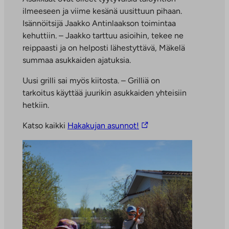
ilmeeseen ja viime kesänä uusittuun pihaan.
Isännöitsijä Jaakko Antinlaakson toimintaa
kehuttiin. – Jaakko tarttuu asioihin, tekee ne
reippaasti ja on helposti lähestyttävä, Mäkelä
summaa asukkaiden ajatuksia.
Uusi grilli sai myös kiitosta. – Grilliä on
tarkoitus käyttää juurikin asukkaiden yhteisiin
hetkiin.
L
Katso kaikki
Hakakujan asunnot!
i
n
k
k
i
v
i
e