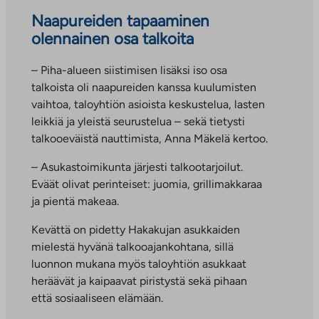
Naapureiden tapaaminen
olennainen osa talkoita
– Piha-alueen siistimisen lisäksi iso osa
talkoista oli naapureiden kanssa kuulumisten
vaihtoa, taloyhtiön asioista keskustelua, lasten
leikkiä ja yleistä seurustelua – sekä tietysti
talkooeväistä nauttimista, Anna Mäkelä kertoo.
– Asukastoimikunta järjesti talkootarjoilut.
Eväät olivat perinteiset: juomia, grillimakkaraa
ja pientä makeaa.
Kevättä on pidetty Hakakujan asukkaiden
mielestä hyvänä talkooajankohtana, sillä
luonnon mukana myös taloyhtiön asukkaat
heräävät ja kaipaavat piristystä sekä pihaan
että sosiaaliseen elämään.