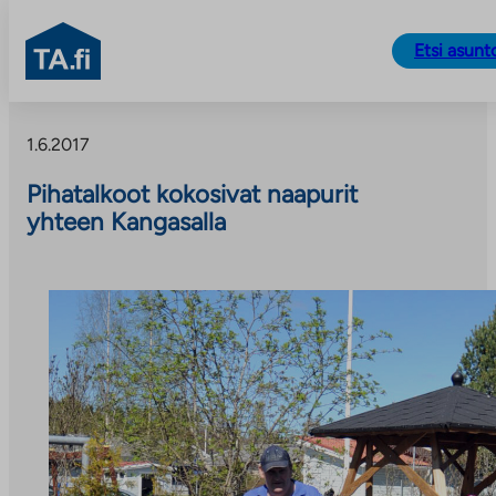
TA.fi
Etsi asunt
Siirry
sisältöön
1.6.2017
Pihatalkoot kokosivat naapurit
yhteen Kangasalla