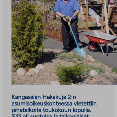
Kangasalan Hakakuja 2:n
asumisoikeuskohteessa vietettiin
pihatalkoita toukokuun lopulla.
Sää oli suotuisa ja talkoolaiset