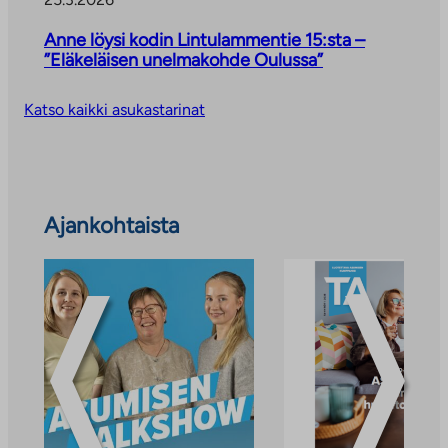
Anne löysi kodin Lintulammentie 15:sta –
”Eläkeläisen unelmakohde Oulussa”
Katso kaikki asukastarinat
Ohita
Ajankohtaista
ajankohtaiset
uutiset
ja
tiedotteet