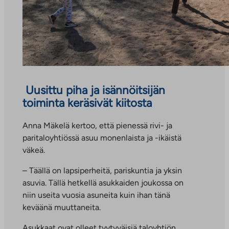
Uusittu piha ja isännöitsijän
toiminta keräsivät kiitosta
Anna Mäkelä kertoo, että pienessä rivi- ja
paritaloyhtiössä asuu monenlaista ja -ikäistä
väkeä.
– Täällä on lapsiperheitä, pariskuntia ja yksin
asuvia. Tällä hetkellä asukkaiden joukossa on
niin useita vuosia asuneita kuin ihan tänä
keväänä muuttaneita.
Asukkaat ovat olleet tyytyväisiä taloyhtiön