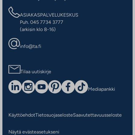
ASIAKASPALVELUKESKUS
Puh. 045 7734 3777
(arkisin klo 8-16)
info@ta.fi
Tilaa uutiskirje
Mediapankki
Käyttöehdot
Tietosuojaseloste
Saavutettavuusseloste
Näytä evästeasetukseni