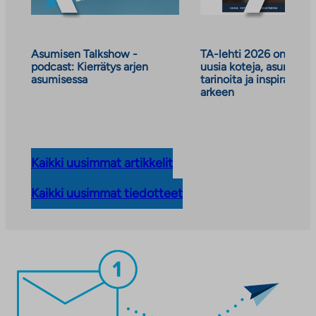
Asumisen Talkshow -
TA-lehti 2026 on julkai
podcast: Kierrätys arjen
uusia koteja, asumisen
asumisessa
tarinoita ja inspiraatiot
arkeen
Kaikki uusimmat artikkelit
Kaikki uusimmat tiedotteet