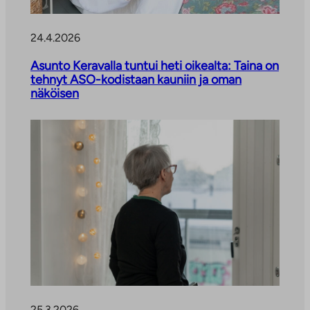
24.4.2026
Asunto Keravalla tuntui heti oikealta: Taina on
tehnyt ASO-kodistaan kauniin ja oman
näköisen
25.3.2026