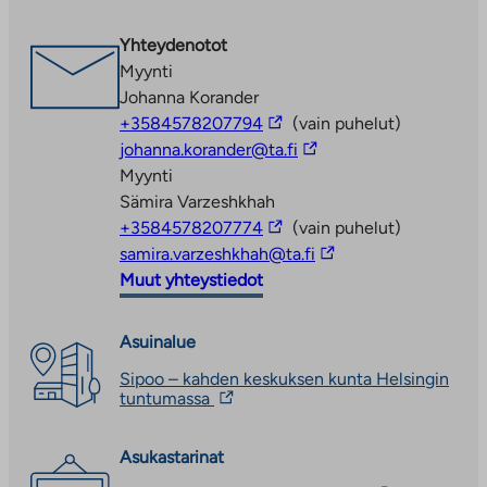
aukeaa
uuteen
Yhteydenotot
välilehteen
Myynti
Johanna Korander
Linkki
+3584578207794
(vain puhelut)
vie
Linkki
johanna.korander@ta.fi
ulkopuoliseen
vie
Myynti
palveluun
ulkopuoliseen
Sämira Varzeshkhah
Linkki
palveluun
+3584578207774
(vain puhelut)
vie
Linkki
samira.varzeshkhah@ta.fi
ulkopuoliseen
vie
Muut yhteystiedot
palveluun
ulkopuoliseen
palveluun
Asuinalue
Sipoo – kahden keskuksen kunta Helsingin
Linkki
tuntumassa
vie
ulkopuoliseen
palveluun.
Asukastarinat
Linkki