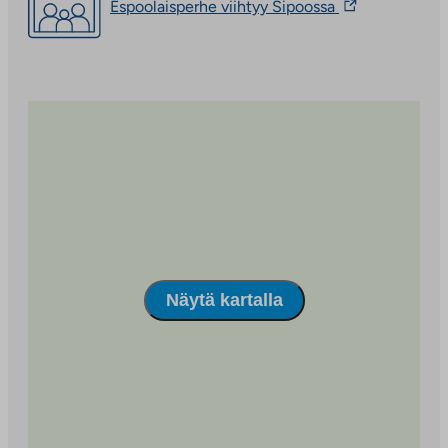
Linkki
Espoolaisperhe viihtyy Sipoossa
aukeaa
vie
uuteen
ulkopuoliseen
välilehteen
palveluun.
Linkki
aukeaa
uuteen
välilehteen
Näytä kartalla