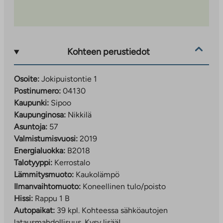
Kohteen perustiedot
Osoite:
Jokipuistontie 1
Postinumero:
04130
Kaupunki:
Sipoo
Kaupunginosa:
Nikkilä
Asuntoja:
57
Valmistumisvuosi:
2019
Energialuokka:
B2018
Talotyyppi:
Kerrostalo
Lämmitysmuoto:
Kaukolämpö
Ilmanvaihtomuoto:
Koneellinen tulo/poisto
Hissi:
Rappu 1 B
Autopaikat:
39 kpl.
Kohteessa sähköautojen
latausmahdollisuus. Kysy lisää!