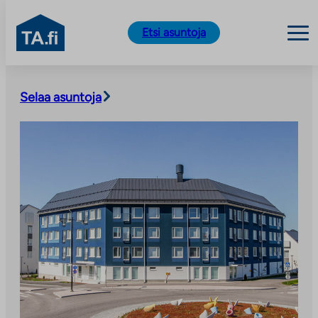
TA.fi
Etsi asuntoja
Siirry
sisältöön
Selaa asuntoja