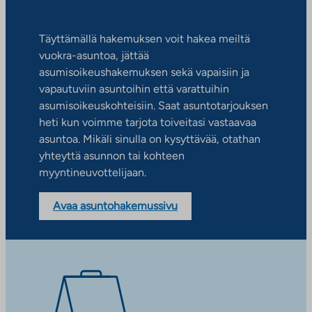
Täyttämällä hakemuksen voit hakea meiltä
vuokra-asuntoa, jättää
asumisoikeushakemuksen sekä vapaisiin ja
vapautuviin asuntoihin että varattuihin
asumisoikeuskohteisiin. Saat asuntotarjouksen
heti kun voimme tarjota toiveitasi vastaavaa
asuntoa. Mikäli sinulla on kysyttävää, otathan
yhteyttä asunnon tai kohteen
myyntineuvottelijaan.
Avaa asuntohakemussivu