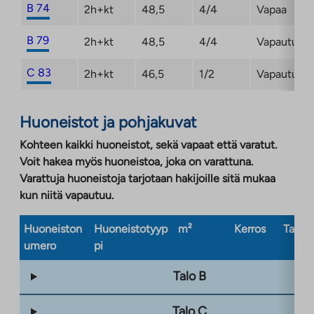
B 74
2h+kt
48,5
4/4
Vapaa
B 79
2h+kt
48,5
4/4
Vapautuma
C 83
2h+kt
46,5
1/2
Vapautuma
Huoneistot ja pohjakuvat
Kohteen kaikki huoneistot, sekä vapaat että varatut.
Voit hakea myös huoneistoa, joka on varattuna.
Varattuja huoneistoja tarjotaan hakijoille sitä mukaa
kun niitä vapautuu.
Huoneiston
Huoneistotyyp
m²
Kerros
Taloty
umero
pi
Talo B
Talo C