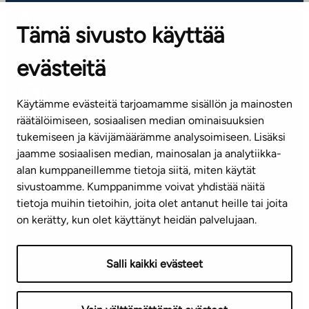
Tämä sivusto käyttää
ASIAKASPALVELUKESKUS
Puh. 045 7734 3777
evästeitä
(arkisin klo 8-16)
info@ta.fi
Käytämme evästeitä tarjoamamme sisällön ja mainosten
räätälöimiseen, sosiaalisen median ominaisuuksien
tukemiseen ja kävijämäärämme analysoimiseen. Lisäksi
jaamme sosiaalisen median, mainosalan ja analytiikka-
Tilaa uutiskirje
alan kumppaneillemme tietoja siitä, miten käytät
sivustoamme. Kumppanimme voivat yhdistää näitä
Mediapankki
tietoja muihin tietoihin, joita olet antanut heille tai joita
on kerätty, kun olet käyttänyt heidän palvelujaan.
Käyttöehdot
Tietosuojaseloste
Saavutettavuusseloste
Salli kaikki evästeet
Näytä evästeasetukseni