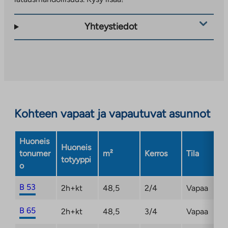
Yhteystiedot
Kohteen vapaat ja vapautuvat asunnot
Huoneis
Huoneis
tonumer
m²
Kerros
Tila
totyyppi
o
B 53
2h+kt
48,5
2/4
Vapaa
B 65
2h+kt
48,5
3/4
Vapaa