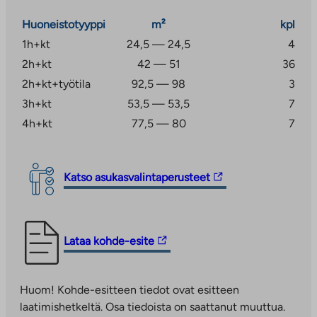
kuivaushuone, joten omaa pyykkikonetta ei
Huoneistotyyppi
m²
kpl
välttämättä tarvitse. Piha-alueella on kolme
leikkialuetta, joista suurin sijaitsee piharakennuksen
1h+kt
24,5 — 24,5
4
vieressä. Autopaikat on myös sijoitettu piha-alueelle.
2h+kt
42 — 51
36
2h+kt+työtila
92,5 — 98
3
Nikkilässä sijaitsevasta Jokilaakso on viihtyisä uusi
3h+kt
53,5 — 53,5
7
asuinalue palveluineen noin 1000 asukkaalle.
Keskustaajaman palvelut ovat kävelyetäisyydellä, ja
4h+kt
77,5 — 80
7
aueelta on noin puolen tunnin ajomatka Helsinkiin ja
Porvooseen.
Linkki
Katso asukasvalintaperusteet
Nikkilän keskustataajamassa on koulukeskus Nikkilän
vie
sydän, jossa on tällä hetkellä suomen- ja ruotsinkieliset
ulkopuoliseen
yläkoulut. Kävelyetäisyydellä on myös Jokipuiston
palveluun.
peruskoulu, joka sijaitsee kauniilla puistomaisella
Linkki
Lataa kohde-esite
Linkki
vanhalla sairaala-alueella. Nikkilässä on myös lukio ja
vie
aukeaa
ammattikoulu.
ulkopuoliseen
uuteen
Huom! Kohde-esitteen tiedot ovat esitteen
palveluun.
välilehteen
laatimishetkeltä. Osa tiedoista on saattanut muuttua.
Linkki