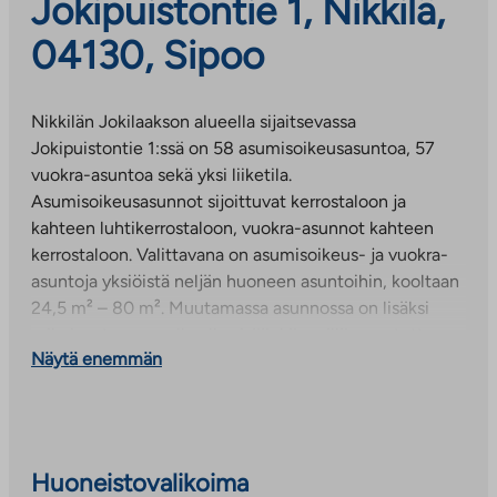
Jokipuistontie 1, Nikkilä,
04130, Sipoo
Nikkilän Jokilaakson alueella sijaitsevassa
Jokipuistontie 1:ssä on 58 asumisoikeusasuntoa, 57
vuokra-asuntoa sekä yksi liiketila.
Asumisoikeusasunnot sijoittuvat kerrostaloon ja
kahteen luhtikerrostaloon, vuokra-asunnot kahteen
kerrostaloon. Valittavana on asumisoikeus- ja vuokra-
asuntoja yksiöistä neljän huoneen asuntoihin, kooltaan
24,5 m² – 80 m². Muutamassa asunnossa on lisäksi
erikoisuutena omalla ulkosisäänkäynnillä varustettu
Näytä enemmän
työtila asunnon alakerrassa, joka soveltuu hyvin
esimerkiksi etätyöhön tai pienyrittäjälle.
Vuokra- ja asumisoikeusasukkailla on yhteiskäytössään
monipuoliset yhteistilat. Piharakennuksessa on kaksi
Huoneistovalikoima
saunaosastoa ja viihtyisä kerhotila sekä talopesula ja