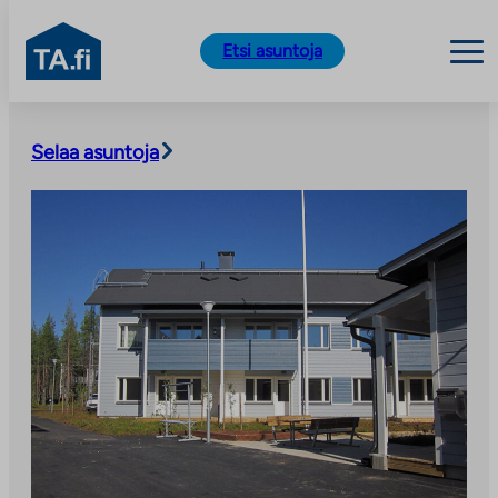
TA.fi
Etsi asuntoja
Siirry
sisältöön
Selaa asuntoja