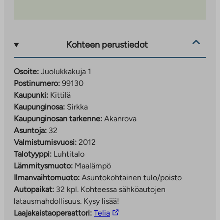
Kohteen perustiedot
Osoite:
Juolukkakuja 1
Postinumero:
99130
Kaupunki:
Kittilä
Kaupunginosa:
Sirkka
Kaupunginosan tarkenne:
Akanrova
Asuntoja:
32
Valmistumisvuosi:
2012
Talotyyppi:
Luhtitalo
Lämmitysmuoto:
Maalämpö
Ilmanvaihtomuoto:
Asuntokohtainen tulo/poisto
Autopaikat:
32 kpl.
Kohteessa sähköautojen
latausmahdollisuus. Kysy lisää!
Linkki
Laajakaistaoperaattori:
Telia