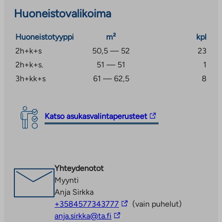
operaattorin (Telian) kautta.
Huoneistovalikoima
Levin palvelut 4,7 km ja Kittilän palvelut 23,4 km
Huoneistotyyppi
m²
kpl
päässä.
2h+k+s
50,5 — 52
23
2h+k+s.
51 — 51
1
3h+kk+s
61 — 62,5
8
Linkki
Katso asukasvalintaperusteet
vie
ulkopuoliseen
palveluun.
Linkki
Yhteydenotot
aukeaa
Myynti
uuteen
Anja Sirkka
välilehteen
Linkki
+3584577343777
(vain puhelut)
Linkki
vie
anja.sirkka@ta.fi