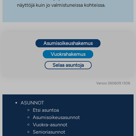
näyttöjä kuin jo valmistuneissa kohteissa.
Asumisoikeushakemus
Vuokrahakemus
Selaa asuntoja
Versio 260609.1306
ASUNNOT
Etsi asuntoa
Asumisoikeusasunnot
Vuokra-asunnot
Senioriasunnot