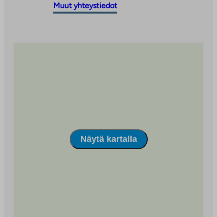
vie
ulkopuoliseen
Muut yhteystiedot
ulkopuoliseen
palveluun
palveluun
Näytä kartalla