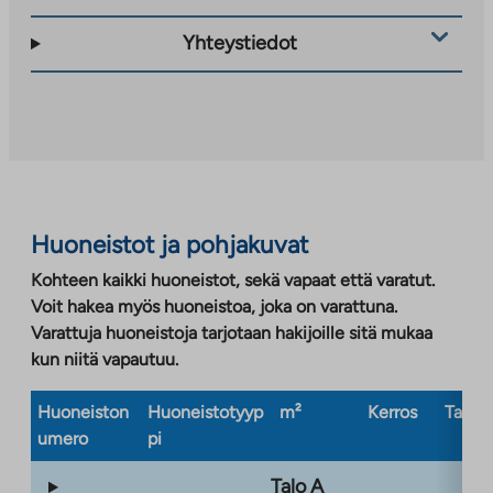
vie
ulkopuoliseen
Yhteystiedot
palveluun.
Linkki
aukeaa
uuteen
välilehteen
Huoneistot ja pohjakuvat
Kohteen kaikki huoneistot, sekä vapaat että varatut.
Voit hakea myös huoneistoa, joka on varattuna.
Varattuja huoneistoja tarjotaan hakijoille sitä mukaa
kun niitä vapautuu.
Huoneiston
Huoneistotyyp
m²
Kerros
Taloty
umero
pi
Talo A