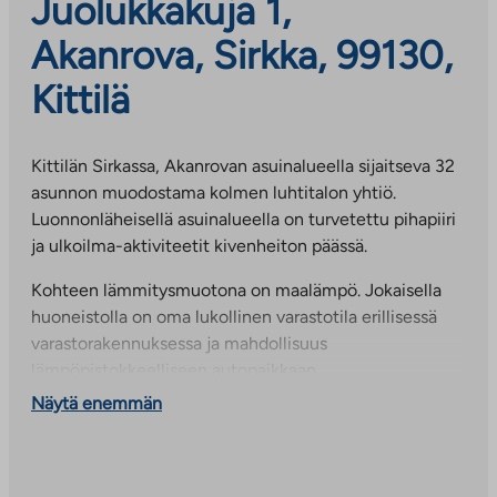
Juolukkakuja 1,
Akanrova, Sirkka, 99130,
Kittilä
Kittilän Sirkassa, Akanrovan asuinalueella sijaitseva 32
asunnon muodostama kolmen luhtitalon yhtiö.
Luonnonläheisellä asuinalueella on turvetettu pihapiiri
ja ulkoilma-aktiviteetit kivenheiton päässä.
Kohteen lämmitysmuotona on maalämpö. Jokaisella
huoneistolla on oma lukollinen varastotila erillisessä
varastorakennuksessa ja mahdollisuus
lämpöpistokkeelliseen autopaikkaan.
Autokatospaikkoja saatavuuden mukaan.
Näytä enemmän
Kohteessa on kiinteistölaajakaista, jonka perusnopeus
kuuluu vuokraan. Nopeuden korotukset ovat
maksullisia. Liittymä on rekisteröitävä ennen käyttöä