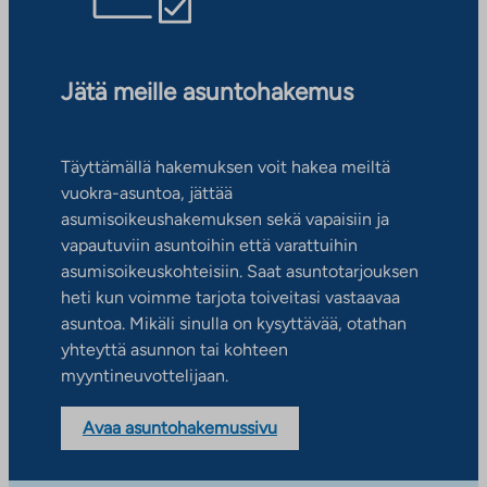
Jätä meille asuntohakemus
Täyttämällä hakemuksen voit hakea meiltä
vuokra-asuntoa, jättää
asumisoikeushakemuksen sekä vapaisiin ja
vapautuviin asuntoihin että varattuihin
asumisoikeuskohteisiin. Saat asuntotarjouksen
heti kun voimme tarjota toiveitasi vastaavaa
asuntoa. Mikäli sinulla on kysyttävää, otathan
yhteyttä asunnon tai kohteen
myyntineuvottelijaan.
Avaa asuntohakemussivu