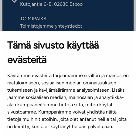
Kutojantie 6-8, 02630 Espoo
TOIMIPAIKAT
Toimistojemme yhteystiedot
Tämä sivusto käyttää
ASIAKASPALVELUKESKUS
Puh. 045 7734 3777
evästeitä
(arkisin klo 8-16)
info@ta.fi
Käytämme evästeitä tarjoamamme sisällön ja mainosten
räätälöimiseen, sosiaalisen median ominaisuuksien
tukemiseen ja kävijämäärämme analysoimiseen. Lisäksi
jaamme sosiaalisen median, mainosalan ja analytiikka-
Tilaa uutiskirje
alan kumppaneillemme tietoja siitä, miten käytät
sivustoamme. Kumppanimme voivat yhdistää näitä
Mediapankki
tietoja muihin tietoihin, joita olet antanut heille tai joita
on kerätty, kun olet käyttänyt heidän palvelujaan.