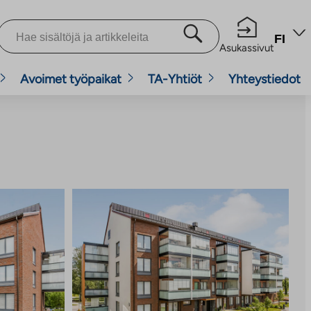
FI
Asukassivut
Avoimet työpaikat
TA-Yhtiöt
Yhteystiedot