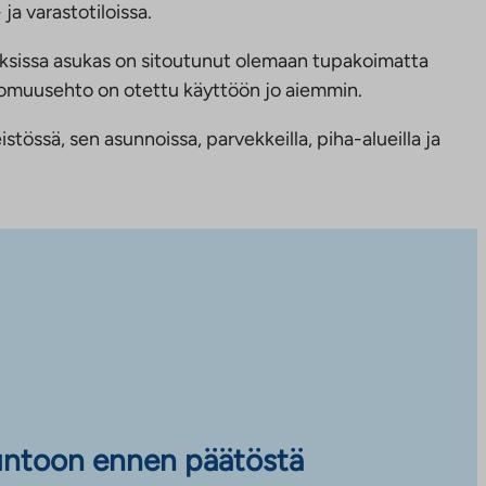
ja varastotiloissa.
ksissa asukas on sitoutunut olemaan tupakoimatta
ttomuusehto on otettu käyttöön jo aiemmin.
tössä, sen asunnoissa, parvekkeilla, piha-alueilla ja
untoon ennen päätöstä