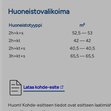
parveke ja oma sauna. Piha-alueella sijaitsee yhteinen
pyöräkatokset sekä autopaikat asukkaille. Autohallis
Huoneistovalikoima
varata autopaikka.
Huoneistotyyppi
m²
2h+k+s
52,5 — 53
2h+kt
42 — 42
2h+kt+s
40,5 — 40,5
3h+kt+s
65,5 — 65,5
Linkki
Lataa kohde-esite
vie
ulkopuoliseen
Huom! Kohde-esitteen tiedot ovat esitteen laatimish
palveluun.