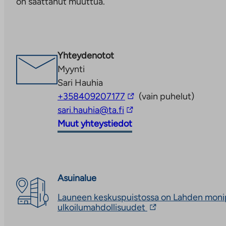
on saattanut muuttua.
Linkki
aukeaa
uuteen
välilehteen
Yhteydenotot
Myynti
Sari Hauhia
Linkki
+358409207177
(vain puhelut)
Linkki
vie
sari.hauhia@ta.fi
vie
ulkopuoliseen
Muut yhteystiedot
ulkopuoliseen
palveluun
palveluun
Asuinalue
Launeen keskuspuistossa on Lahden moni
Linkki
ulkoilumahdollisuudet
vie