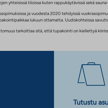
jen yhteisissä tiloissa kuten rappukäytävissä sekä sauna- 
ussopimuksissa ja vuodesta 2020 tehdyissä vuokrasopimu
 tupakointipaikkaa lukuun ottamatta. Uudiskohteissa savu
us tarkoittaa sitä, että tupakointi on kiellettyä kiinteis
Tutustu as