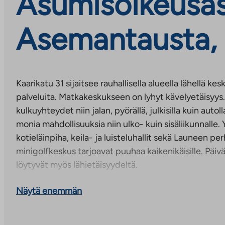
Asumisoikeusas
Asemantausta, 
Kaarikatu 31 sijaitsee rauhallisella alueella lähellä k
palveluita. Matkakeskukseen on lyhyt kävelyetäisyys.
kulkuyhteydet niin jalan, pyörällä, julkisilla kuin autol
monia mahdollisuuksia niin ulko- kuin sisäliikunnalle.
kotieläinpiha, keila- ja luisteluhallit sekä Launeen pe
minigolfkeskus tarjoavat puuhaa kaikenikäisille. Päivä
löytyvät myös lähietäisyydeltä.
Kerrostalon asunnoista on varaa valita moneen eri ta
Näytä enemmän
Huoneistoista löytyy mm. laminaattilattia, lattialämmi
pesuhuoneet sekä sälekaihtimet. Lisäksi osassa asunn