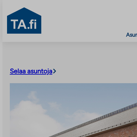
TA.fi
Asu
Siirry
sisältöön
Selaa asuntoja