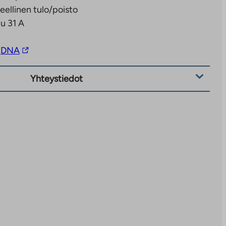
eellinen tulo/poisto
u 31 A
Linkki
DNA
vie
ulkopuoliseen
Yhteystiedot
palveluun.
Linkki
aukeaa
uuteen
välilehteen