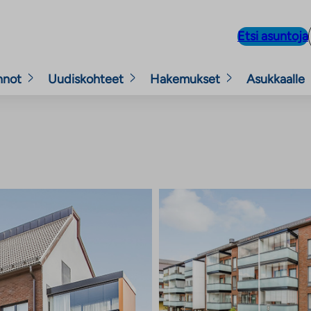
Etsi asuntoja
nnot
Uudiskohteet
Hakemukset
Asukkaalle