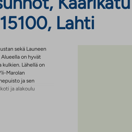
unnot, Kaarikatu 
15100, Lahti
eskustan sekä Launeen
 Alueella on hyvät
la kulkien. Lähellä on
 Yli-Marolan
rhepuisto ja sen
koti ja alakoulu
rpeeseen.
tetyt ja laatoitetut
oista on myös lasitettu