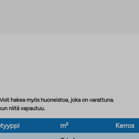
 Voit hakea myös huoneistoa, joka on varattuna.
kun niitä vapautuu.
tyyppi
m²
Kerros