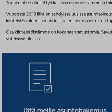
Tupakointi on kiellettyä kaikissa asunnoissamme ja talo
Vuodesta 2019 lähtien tehdyissä uusissa asumisoike
kiinteistön alueella mahdollista erikseen osoitettua
Osa kiinteistöistämme on kokonaan savuttomia. Savuttomu
yhteisissä tiloissa.
Jätä meille asuntohakemus