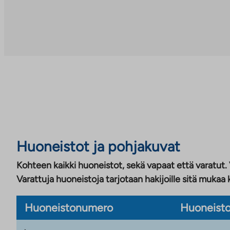
ulkopuoliseen
palveluun.
Linkki
aukeaa
uuteen
välilehteen
Huoneistot ja pohjakuvat
Kohteen kaikki huoneistot, sekä vapaat että varatut.
Varattuja huoneistoja tarjotaan hakijoille sitä mukaa 
Huoneistonumero
Huoneisto