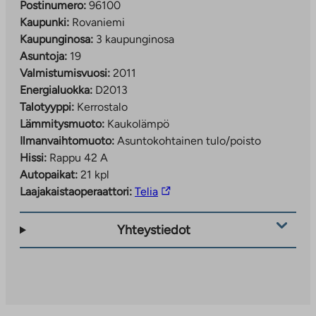
Postinumero:
96100
Kaupunki:
Rovaniemi
Kaupunginosa:
3 kaupunginosa
Asuntoja:
19
Valmistumisvuosi:
2011
Energialuokka:
D2013
Talotyyppi:
Kerrostalo
Lämmitysmuoto:
Kaukolämpö
Ilmanvaihtomuoto:
Asuntokohtainen tulo/poisto
Hissi:
Rappu 42 A
Autopaikat:
21 kpl
Linkki
Laajakaistaoperaattori:
Telia
vie
ulkopuoliseen
Yhteystiedot
palveluun.
Linkki
aukeaa
uuteen
välilehteen