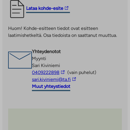
Linkki
Lataa kohde-esite
vie
ulkopuoliseen
Huom! Kohde-esitteen tiedot ovat esitteen
palveluun.
laatimishetkeltä. Osa tiedoista on saattanut muuttua.
Linkki
aukeaa
uuteen
Yhteydenotot
välilehteen
Myynti
Sari Kiviniemi
Linkki
0409222898
(vain puhelut)
vie
Linkki
sari.kiviniemi@ta.fi
ulkopuoliseen
vie
Muut yhteystiedot
palveluun
ulkopuoliseen
palveluun