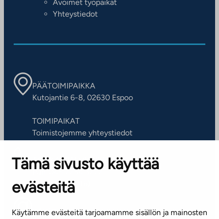
Avoimet työpaikat
Yhteystiedot
PÄÄTOIMIPAIKKA
Kutojantie 6-8, 02630 Espoo
TOIMIPAIKAT
Toimistojemme yhteystiedot
Tämä sivusto käyttää
ASIAKASPALVELUKESKUS
Puh. 045 7734 3777
evästeitä
(arkisin klo 8-16)
info@ta.fi
Käytämme evästeitä tarjoamamme sisällön ja mainosten