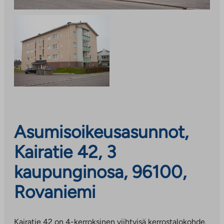
Asumisoikeusasunnot,
Kairatie 42, 3
kaupunginosa, 96100,
Rovaniemi
Kairatie 42 on 4-kerroksinen viihtyisä kerrostalokohde.