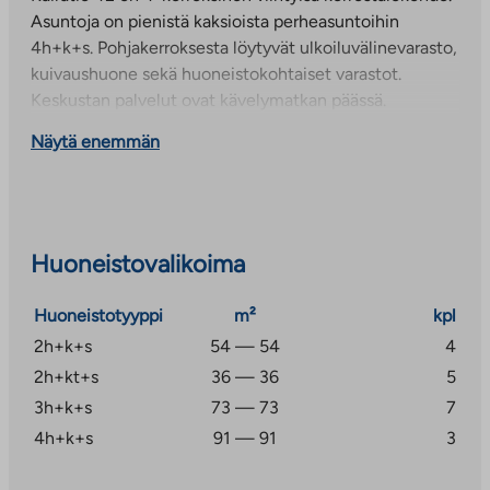
Asuntoja on pienistä kaksioista perheasuntoihin
4h+k+s. Pohjakerroksesta löytyvät ulkoiluvälinevarasto,
kuivaushuone sekä huoneistokohtaiset varastot.
Keskustan palvelut ovat kävelymatkan päässä.
Näytä enemmän
Huoneistovalikoima
Huoneistotyyppi
m²
kpl
2h+k+s
54 — 54
4
2h+kt+s
36 — 36
5
3h+k+s
73 — 73
7
4h+k+s
91 — 91
3