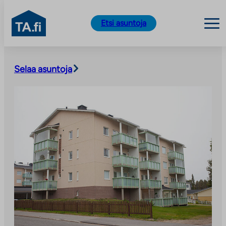
TA.fi
Etsi asuntoja
Siirry
sisältöön
Selaa asuntoja