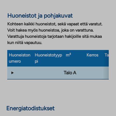
Huoneistot ja pohjakuvat
Kohteen kaikki huoneistot, sekä vapaat että varatut.
Voit hakea myös huoneistoa, joka on varattuna.
Varattuja huoneistoja tarjotaan hakijoille sitä mukaa
kun niitä vapautuu.
Huoneiston
Huoneistotyyp
m²
Kerros
Taloty
umero
pi
Talo A
Energiatodistukset