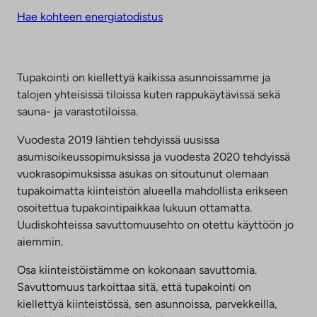
Hae kohteen energiatodistus
Tupakointi on kiellettyä kaikissa asunnoissamme ja
talojen yhteisissä tiloissa kuten rappukäytävissä sekä
sauna- ja varastotiloissa.
Vuodesta 2019 lähtien tehdyissä uusissa
asumisoikeussopimuksissa ja vuodesta 2020 tehdyissä
vuokrasopimuksissa asukas on sitoutunut olemaan
tupakoimatta kiinteistön alueella mahdollista erikseen
osoitettua tupakointipaikkaa lukuun ottamatta.
Uudiskohteissa savuttomuusehto on otettu käyttöön jo
aiemmin.
Osa kiinteistöistämme on kokonaan savuttomia.
Savuttomuus tarkoittaa sitä, että tupakointi on
kiellettyä kiinteistössä, sen asunnoissa, parvekkeilla,