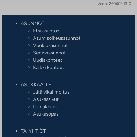
Versio 260609.1310
ASUNNOT
Etsi asuntoa
Asumisoikeusasunnot
Vuokra-asunnot
Senioriasunnot
Uudiskohteet
Kaikki kohteet
ASUKKAALLE
Jätä vikailmoitus
Asukassivut
Lomakkeet
Asukasopas
TA-YHTIÖT