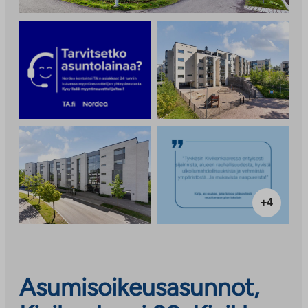
+4
Asumisoikeusasunnot,