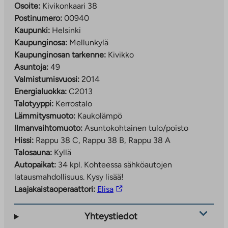
Osoite:
Kivikonkaari 38
Postinumero:
00940
Kaupunki:
Helsinki
Kaupunginosa:
Mellunkylä
Kaupunginosan tarkenne:
Kivikko
Asuntoja:
49
Valmistumisvuosi:
2014
Energialuokka:
C2013
Talotyyppi:
Kerrostalo
Lämmitysmuoto:
Kaukolämpö
Ilmanvaihtomuoto:
Asuntokohtainen tulo/poisto
Hissi:
Rappu 38 C, Rappu 38 B, Rappu 38 A
Talosauna:
Kyllä
Autopaikat:
34 kpl.
Kohteessa sähköautojen
latausmahdollisuus. Kysy lisää!
Linkki
Laajakaistaoperaattori:
Elisa
vie
ulkopuoliseen
Yhteystiedot
palveluun.