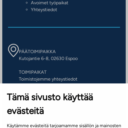
Avoimet työpaikat
Yhteystiedot
PÄÄTOIMIPAIKKA
Kutojantie 6-8, 02630 Espoo
TOIMIPAIKAT
Toimistojemme yhteystiedot
Tämä sivusto käyttää
ASIAKASPALVELUKESKUS
Puh. 045 7734 3777
evästeitä
(arkisin klo 8-16)
info@ta.fi
Käytämme evästeitä tarjoamamme sisällön ja mainosten