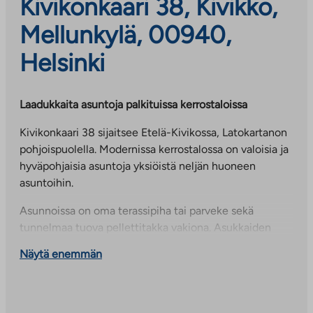
Kivikonkaari 38, Kivikko,
Mellunkylä, 00940,
Helsinki
Laadukkaita asuntoja palkituissa kerrostaloissa
Kivikonkaari 38 sijaitsee Etelä-Kivikossa, Latokartanon
pohjoispuolella. Modernissa kerrostalossa on valoisia ja
hyväpohjaisia asuntoja yksiöistä neljän huoneen
asuntoihin.
Asunnoissa on oma terassipiha tai parveke sekä
tunnelmaa tuova pellettitakka vakiona. Asukkaiden
käytössä on talopesula ja kuivaushuoneet, kaksi
Näytä enemmän
yhteissaunaosastoa sekä kerho- ja takkahuone.
Kivikonkaari 38 ja 40 saivat vuonna 2018 tunnustuksen
kansainvälisessä World Architecture News Awards -