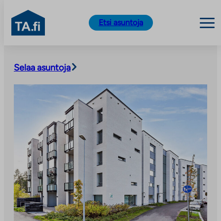
TA.fi
Etsi asuntoja
Siirry
sisältöön
Selaa asuntoja