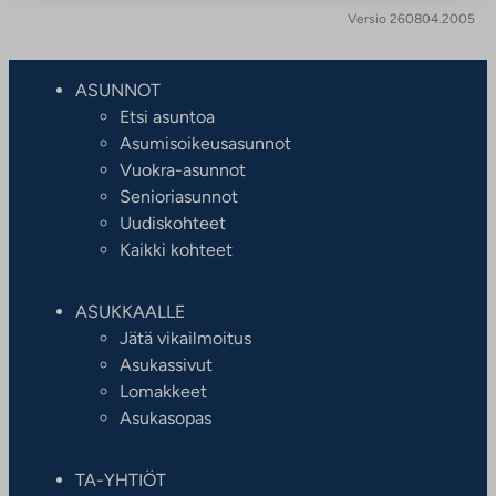
Versio 260804.2005
ASUNNOT
Etsi asuntoa
Asumisoikeusasunnot
Vuokra-asunnot
Senioriasunnot
Uudiskohteet
Kaikki kohteet
ASUKKAALLE
Jätä vikailmoitus
Asukassivut
Lomakkeet
Asukasopas
TA-YHTIÖT