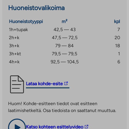
arkkitehtuurikilpailussa.
Huoneistovalikoima
Kivikko on vehreä ja perheystävällinen asuinalue
Huoneistotyyppi
m²
kpl
Helsingissä
1h+tupak
42,5 — 43
7
Kivikko on viihtyisä Mellunkylän kaupunginosan
2h+k
47,5 — 72,5
20
asuinalue, jossa asuu noin 5000 asukasta.
3h+k
79 — 84
18
Perheystävällinen ja luonteikas Itä-Helsingissä
3h+kt
79,5 — 79,5
1
sijaitseva kerros- ja rivitaloasuinalue tarjoaa puitteet
sujuvaan arkeen ja harrastamiseen. Alue on
4h+k
92,5 — 104,5
6
luonnonkaunista ja kumpuilevaa maastoa, jonka
hienoja avokallioita pyritään rakentamisesta huolimatta
säilyttämään mahdollisimman paljon.
Linkki
Lataa kohde-esite
vie
Noin kilometrin säteellä löytyy mm. päiväkoteja,
ulkopuoliseen
peruskoulu, leikkipuistoja, ruokakauppa ja Kivikon
Huom! Kohde-esitteen tiedot ovat esitteen
palveluun.
liikuntapuisto. Upeat ulkoilumaastot, leikkipuistot,
laatimishetkeltä. Osa tiedoista on saattanut muuttua.
Linkki
liikunta- ja ulkoilupuistot tarjoavat jokaiselle
aukeaa
mahdollisuuden monipuoliseen liikkumiseen ja
uuteen
Linkki
Katso kohteen esittelyvideo
ulkoilmasta nauttimiseen.