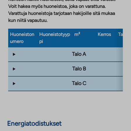
Voit hakea myös huoneistoa, joka on varattuna.
Varattuja huoneistoja tarjotaan hakijoille sitä mukaa
kun niitä vapautuu.
Huoneiston
Huoneistotyyp
m²
Kerros
Taloty
umero
pi
Talo A
Talo B
Talo C
Energiatodistukset