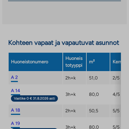
Linkki
aukeaa
uuteen
välilehteen
Kohteen vapaat ja vapautuvat asunnot
Huoneis
Huoneistonumero
m²
Kerros
totyyppi
A 2
2h+k
51,0
2/5
A 14
3h+k
80,0
4/5
Vastike 0 € 31.8.2026 asti
A 18
2h+k
50,5
5/5
A 19
3h+k
80,0
5/5