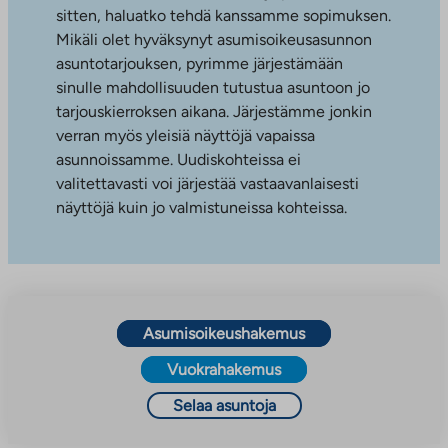
sitten, haluatko tehdä kanssamme sopimuksen.
Mikäli olet hyväksynyt asumisoikeusasunnon
asuntotarjouksen, pyrimme järjestämään
sinulle mahdollisuuden tutustua asuntoon jo
tarjouskierroksen aikana. Järjestämme jonkin
verran myös yleisiä näyttöjä vapaissa
asunnoissamme. Uudiskohteissa ei
valitettavasti voi järjestää vastaavanlaisesti
näyttöjä kuin jo valmistuneissa kohteissa.
Asumisoikeushakemus
Vuokrahakemus
Selaa asuntoja