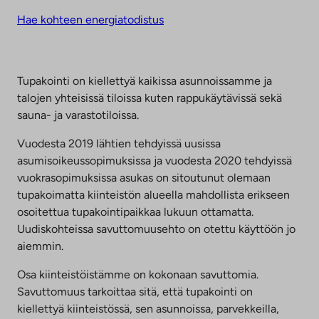
Hae kohteen energiatodistus
Tupakointi on kiellettyä kaikissa asunnoissamme ja
talojen yhteisissä tiloissa kuten rappukäytävissä sekä
sauna- ja varastotiloissa.
Vuodesta 2019 lähtien tehdyissä uusissa
asumisoikeussopimuksissa ja vuodesta 2020 tehdyissä
vuokrasopimuksissa asukas on sitoutunut olemaan
tupakoimatta kiinteistön alueella mahdollista erikseen
osoitettua tupakointipaikkaa lukuun ottamatta.
Uudiskohteissa savuttomuusehto on otettu käyttöön jo
aiemmin.
Osa kiinteistöistämme on kokonaan savuttomia.
Savuttomuus tarkoittaa sitä, että tupakointi on
kiellettyä kiinteistössä, sen asunnoissa, parvekkeilla,