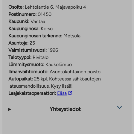
Osoite:
Lehtolantie 6, Majavapolku 4
Postinumero:
01450
Kaupunki:
Vantaa
Kaupunginosa:
Korso
Kaupunginosan tarkenne:
Metsola
Asuntoja:
25
Valmistumisvuosi:
1996
Talotyyppi:
Rivitalo
Lämmitysmuoto:
Kaukolämpö
Ilmanvaihtomuoto:
Asuntokohtainen poisto
Autopaikat:
25 kpl.
Kohteessa sähköautojen
latausmahdollisuus. Kysy lisää!
Linkki
Laajakaistaoperaattori:
Elisa
vie
ulkopuoliseen
Yhteystiedot
palveluun.
Linkki
aukeaa