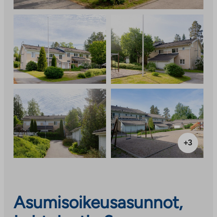
+3
Asumisoikeusasunnot,