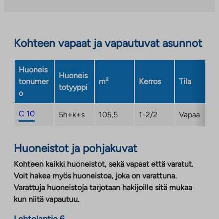
uuteen
välilehteen
Kohteen vapaat ja vapautuvat asunnot
Huoneis
Huoneis
tonumer
m²
Kerros
Tila
totyyppi
o
C 10
5h+k+s
105,5
1-2/2
Vapaa
Huoneistot ja pohjakuvat
Kohteen kaikki huoneistot, sekä vapaat että varatut.
Voit hakea myös huoneistoa, joka on varattuna.
Varattuja huoneistoja tarjotaan hakijoille sitä mukaa
kun niitä vapautuu.
Lehtolantie 6