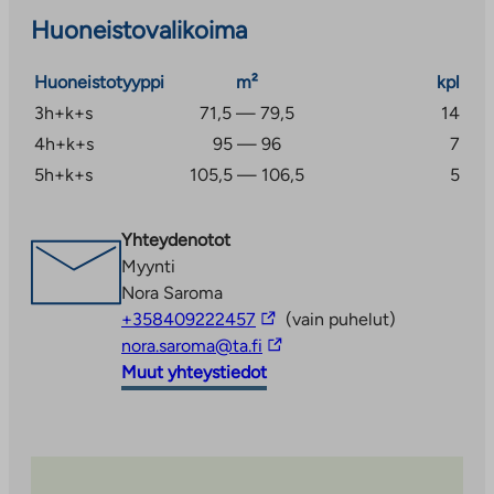
Huoneistovalikoima
Huoneistotyyppi
m²
kpl
3h+k+s
71,5 — 79,5
14
4h+k+s
95 — 96
7
5h+k+s
105,5 — 106,5
5
Yhteydenotot
Myynti
Nora Saroma
Linkki
+358409222457
(vain puhelut)
vie
Linkki
nora.saroma@ta.fi
ulkopuoliseen
vie
Muut yhteystiedot
palveluun
ulkopuoliseen
palveluun