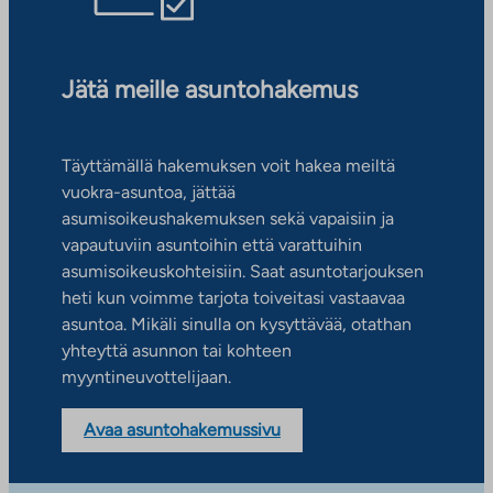
Jätä meille asuntohakemus
Täyttämällä hakemuksen voit hakea meiltä
vuokra-asuntoa, jättää
asumisoikeushakemuksen sekä vapaisiin ja
vapautuviin asuntoihin että varattuihin
asumisoikeuskohteisiin. Saat asuntotarjouksen
heti kun voimme tarjota toiveitasi vastaavaa
asuntoa. Mikäli sinulla on kysyttävää, otathan
yhteyttä asunnon tai kohteen
myyntineuvottelijaan.
Avaa asuntohakemussivu