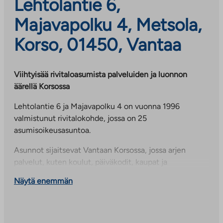
Lehtolantie 6,
Majavapolku 4, Metsola,
Korso, 01450, Vantaa
Viihtyisää rivitaloasumista palveluiden ja luonnon
äärellä Korsossa
Lehtolantie 6 ja Majavapolku 4 on vuonna 1996
valmistunut rivitalokohde, jossa on 25
asumisoikeusasuntoa.
Asunnot sijaitsevat Vantaan Korsossa, jossa arjen
palvelut, kuten koulut, päiväkodit, kaupat ja
terveyspalvelut, ovat lähellä. Alue tarjoaa myös hyvät
Näytä enemmän
ulkoilumahdollisuudet metsäisessä ympäristössä.
Kohteessa on Elisan 50 Mbit/s kiinteistölaajakaista
sekä autopaikka, jotka sisältyvät käyttövastikkeeseen.