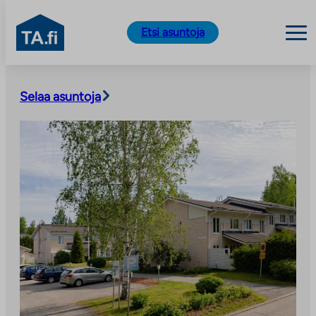
TA.fi
Etsi asuntoja
Siirry
sisältöön
Selaa asuntoja