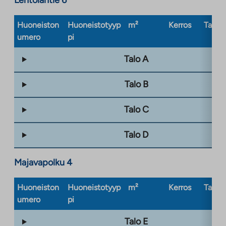
Huoneiston
Huoneistotyyp
m²
Kerros
Taloty
umero
pi
Talo A
Talo B
Talo C
Talo D
Majavapolku 4
Huoneiston
Huoneistotyyp
m²
Kerros
Taloty
umero
pi
Talo E