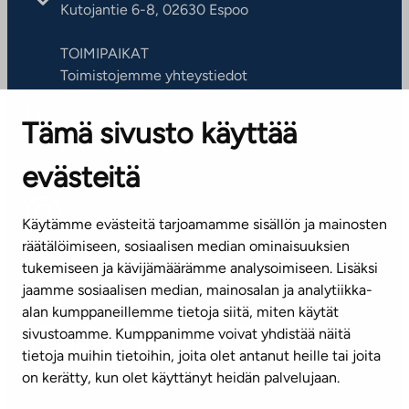
Kutojantie 6-8, 02630 Espoo
TOIMIPAIKAT
Toimistojemme yhteystiedot
Tämä sivusto käyttää
ASIAKASPALVELUKESKUS
Puh. 045 7734 3777
evästeitä
(arkisin klo 8-16)
info@ta.fi
Käytämme evästeitä tarjoamamme sisällön ja mainosten
räätälöimiseen, sosiaalisen median ominaisuuksien
tukemiseen ja kävijämäärämme analysoimiseen. Lisäksi
jaamme sosiaalisen median, mainosalan ja analytiikka-
Tilaa uutiskirje
alan kumppaneillemme tietoja siitä, miten käytät
sivustoamme. Kumppanimme voivat yhdistää näitä
Mediapankki
tietoja muihin tietoihin, joita olet antanut heille tai joita
on kerätty, kun olet käyttänyt heidän palvelujaan.