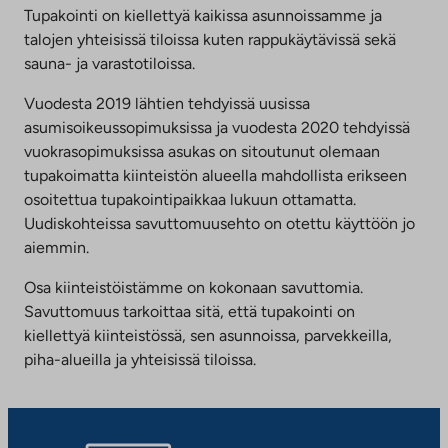
Tupakointi on kiellettyä kaikissa asunnoissamme ja
talojen yhteisissä tiloissa kuten rappukäytävissä sekä
sauna- ja varastotiloissa.
Vuodesta 2019 lähtien tehdyissä uusissa
asumisoikeussopimuksissa ja vuodesta 2020 tehdyissä
vuokrasopimuksissa asukas on sitoutunut olemaan
tupakoimatta kiinteistön alueella mahdollista erikseen
osoitettua tupakointipaikkaa lukuun ottamatta.
Uudiskohteissa savuttomuusehto on otettu käyttöön jo
aiemmin.
Osa kiinteistöistämme on kokonaan savuttomia.
Savuttomuus tarkoittaa sitä, että tupakointi on
kiellettyä kiinteistössä, sen asunnoissa, parvekkeilla,
piha-alueilla ja yhteisissä tiloissa.