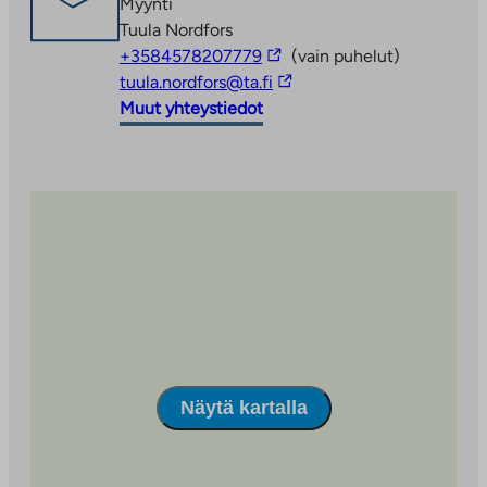
Myynti
Tuula Nordfors
Linkki
+3584578207779
(vain puhelut)
vie
Linkki
tuula.nordfors@ta.fi
ulkopuoliseen
vie
Muut yhteystiedot
palveluun
ulkopuoliseen
palveluun
Näytä kartalla