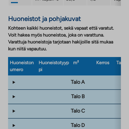
Huoneistot ja pohjakuvat
Kohteen kaikki huoneistot, sekä vapaat että varatut.
Voit hakea myös huoneistoa, joka on varattuna.
Varattuja huoneistoja tarjotaan hakijoille sitä mukaa
kun niitä vapautuu.
Huoneiston
Huoneistotyyp
m²
Kerros
Taloty
umero
pi
Talo A
Talo B
Talo C
Talo D