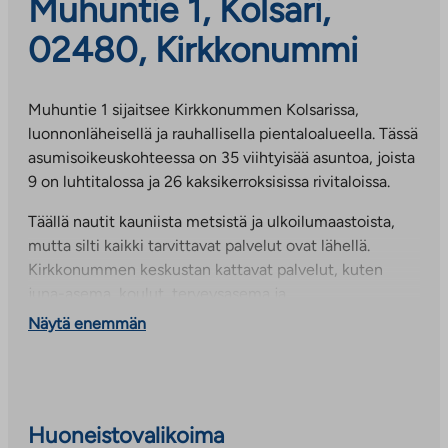
Muhuntie 1, Kolsari,
02480, Kirkkonummi
Muhuntie 1 sijaitsee Kirkkonummen Kolsarissa,
luonnonläheisellä ja rauhallisella pientaloalueella. Tässä
asumisoikeuskohteessa on 35 viihtyisää asuntoa, joista
9 on luhtitalossa ja 26 kaksikerroksisissa rivitaloissa.
Täällä nautit kauniista metsistä ja ulkoilumaastoista,
mutta silti kaikki tarvittavat palvelut ovat lähellä.
Kirkkonummen keskustan kattavat palvelut, kuten
juna-asema, koulut, terveysasema ja
ostosmahdollisuudet, ovat vain noin kahden kilometrin
Näytä enemmän
päässä. Lisäksi pääset nopeasti pääkaupunkiseudulle
junalla tai autolla – Espooseen matka taittuu
Jorvaksentietä pitkin noin 15 minuutissa.
Huoneistovalikoima