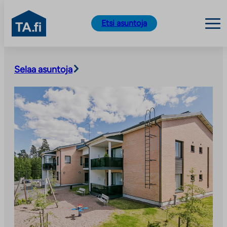
TA.fi
Etsi asuntoja
Siirry
sisältöön
Selaa asuntoja