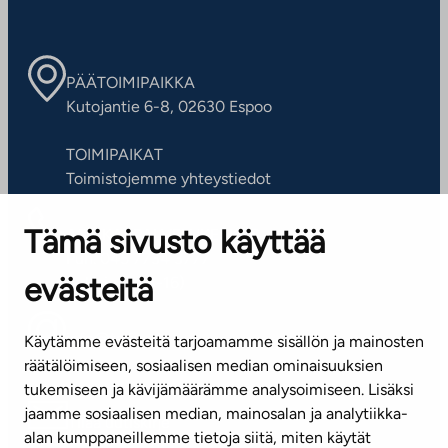
PÄÄTOIMIPAIKKA
Kutojantie 6-8, 02630 Espoo
TOIMIPAIKAT
Toimistojemme yhteystiedot
Tämä sivusto käyttää
ASIAKASPALVELUKESKUS
Puh. 045 7734 3777
evästeitä
(arkisin klo 8-16)
info@ta.fi
Käytämme evästeitä tarjoamamme sisällön ja mainosten
räätälöimiseen, sosiaalisen median ominaisuuksien
tukemiseen ja kävijämäärämme analysoimiseen. Lisäksi
jaamme sosiaalisen median, mainosalan ja analytiikka-
Tilaa uutiskirje
alan kumppaneillemme tietoja siitä, miten käytät