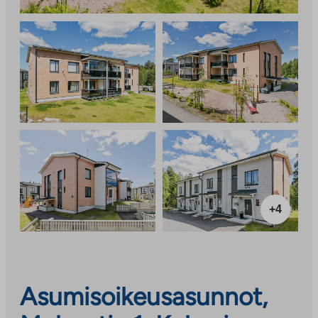
+4
Asumisoikeusasunnot,