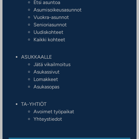
Etsi asuntoa
Asumisoikeusasunnot
Vuokra-asunnot
Senioriasunnot
Uudiskohteet
Kaikki kohteet
ASUKKAALLE
Jätä vikailmoitus
Asukassivut
Lomakkeet
Asukasopas
TA-YHTIÖT
Avoimet työpaikat
Yhteystiedot