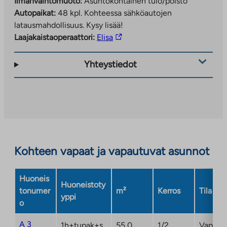
Ilmanvaihtomuoto:
Asuntokohtainen tulo/poisto
Autopaikat:
48 kpl.
Kohteessa sähköautojen
latausmahdollisuus. Kysy lisää!
Linkki
Laajakaistaoperaattori:
Elisa
vie
ulkopuoliseen
Yhteystiedot
palveluun.
Linkki
aukeaa
uuteen
välilehteen
Kohteen vapaat ja vapautuvat asunnot
Huoneis
Huoneistoty
tonumer
m²
Kerros
Tila
yppi
o
A 3
1h+tupak+s
55,0
1/2
Vapaa