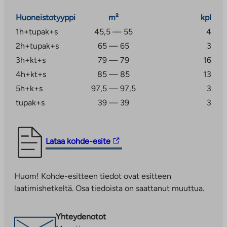
Huoneistotyyppi
m²
kpl
1h+tupak+s
45,5 — 55
4
2h+tupak+s
65 — 65
3
3h+kt+s
79 — 79
16
4h+kt+s
85 — 85
13
5h+k+s
97,5 — 97,5
3
tupak+s
39 — 39
3
Linkki
Lataa kohde-esite
vie
ulkopuoliseen
Huom! Kohde-esitteen tiedot ovat esitteen
palveluun.
laatimishetkeltä. Osa tiedoista on saattanut muuttua.
Linkki
aukeaa
uuteen
Yhteydenotot
välilehteen