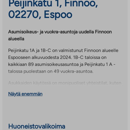
Peijinkatu 1, Finnoo,
02270, Espoo
Asumisoikeus- ja vuokra-asuntoja uudella Finnoon
alueella
Peijinkatu 1A ja 1B-C on valmistunut Finnoon alueelle
Espooseen alkuvuodesta 2024. 1B-C taloissa on
kaikkiaan 89 asumisoikeusasuntoa ja Peijinkatu 1 A -
talossa puolestaan on 49 vuokra-asuntoa.
Asukkaiden käytössä on monipuoliset yhteistilat, kuten
saunaosastot ja kerhotila, talopesula ja kuivaushuoneet
Näytä enemmän
sekä ulkoiluväline- ja lastenvaunuvarastot. Pyörille on
säilytystilaa ulkoiluvälinevarastoissa. Jokaiselle
asunnolle on myös oma irtaimistovarasto. Sisäpihalla
on leikki- ja oleskelutilaa. Autoille on paikkoja pihalla
sekä ensimmäisen kerroksen lämpimässä autohallissa.
Huoneistovalikoima