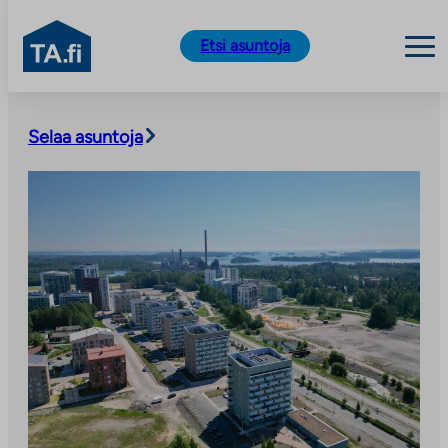
TA.fi
Etsi asuntoja
Siirry
sisältöön
Selaa asuntoja