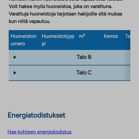
Voit hakea myös huoneistoa, joka on varattuna.
Varattuja huoneistoja tarjotaan hakijoille sitä mukaa
kun niitä vapautuu.
Huoneiston
Huoneistotyyp
m²
Kerros
Taloty
umero
pi
Talo B
Talo C
Energiatodistukset
Hae kohteen energiatodistus