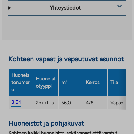
ulkopuoliseen
Yhteystiedot
palveluun.
Linkki
aukeaa
uuteen
välilehteen
Kohteen vapaat ja vapautuvat asunnot
Huoneis
Huoneist
tonumer
m²
Kerros
Tila
otyyppi
o
B 64
2h+kt+s
56,0
4/8
Vapaa
Huoneistot ja pohjakuvat
Kohteen kaikki huoneistot, sekä vapaat että varatut.