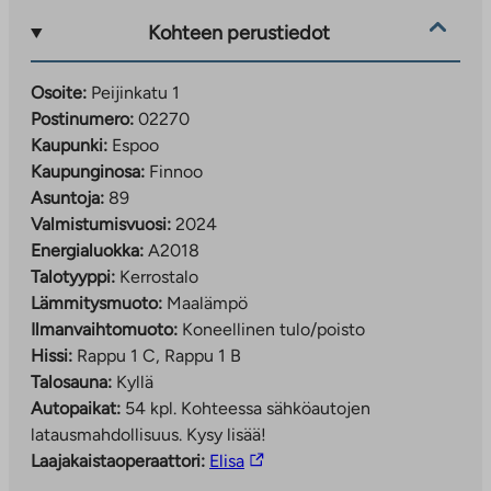
Kohteen perustiedot
Osoite:
Peijinkatu 1
Postinumero:
02270
Kaupunki:
Espoo
Kaupunginosa:
Finnoo
Asuntoja:
89
Valmistumisvuosi:
2024
Energialuokka:
A2018
Talotyyppi:
Kerrostalo
Lämmitysmuoto:
Maalämpö
Ilmanvaihtomuoto:
Koneellinen tulo/poisto
Hissi:
Rappu 1 C, Rappu 1 B
Talosauna:
Kyllä
Autopaikat:
54 kpl.
Kohteessa sähköautojen
latausmahdollisuus. Kysy lisää!
Linkki
Laajakaistaoperaattori:
Elisa
vie