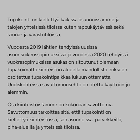
Tupakointi on kiellettyä kaikissa asunnoissamme ja
talojen yhteisissä tiloissa kuten rappukäytävissä sekä
sauna- ja varastotiloissa.
Vuodesta 2019 lähtien tehdyissä uusissa
asumisoikeussopimuksissa ja vuodesta 2020 tehdyissä
vuokrasopimuksissa asukas on sitoutunut olemaan
tupakoimatta kiinteistön alueella mahdollista erikseen
osoitettua tupakointipaikkaa lukuun ottamatta.
Uudiskohteissa savuttomuusehto on otettu käyttöön jo
aiemmin.
Osa kiinteistöistämme on kokonaan savuttomia.
Savuttomuus tarkoittaa sitä, että tupakointi on
kiellettyä kiinteistössä, sen asunnoissa, parvekkeilla,
piha-alueilla ja yhteisissä tiloissa.