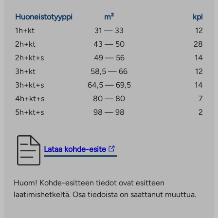
Kohteen asuntoihin kuuluu Elisan 50 Mbit/s
Huoneistotyyppi
m²
kpl
taloyhtiölaajakaista.
1h+kt
31 — 33
12
Finnoon kehittyvä kaupunginosa sijaitsee hyvien
2h+kt
43 — 50
28
kulkuyhteyksien äärellä
2h+kt+s
49 — 56
14
3h+kt
58,5 — 66
12
Peijinkatu 1 asunnot sijaitsevat Finnoon uudessa
kaupunginosassa, jonka keskus on metroaseman
3h+kt+s
64,5 — 69,5
14
ympärillä. Merihenkisestä alueesta tulee
4h+kt+s
80 — 80
7
valmistuessaan 17 000 asukkaan kaupunginosa, jonka
5h+kt+s
98 — 98
2
korkeat rakennukset muodostavat omaleimaisen
miljöön.
Linkki
Lataa kohde-esite
Liikenneyhteydet alueelta ovat loistavat, sillä
vie
Länsiväylälle ajaa vain muutamassa minuutissa ja
ulkopuoliseen
metrolla pääsee matkustamaan kätevästi läheiseltä
Huom! Kohde-esitteen tiedot ovat esitteen
palveluun.
metroasemalta. Finnoossa panostetaan myös sujuviin
laatimishetkeltä. Osa tiedoista on saattanut muuttua.
Linkki
pyöräily-yhteyksiin ja vehreisiin pyöräreitteihin.
aukeaa
Alueelle tulee kattavat palvelut ja lapsiperheiden arkea