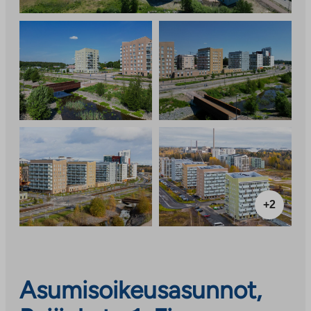
+2
Asumisoikeusasunnot,