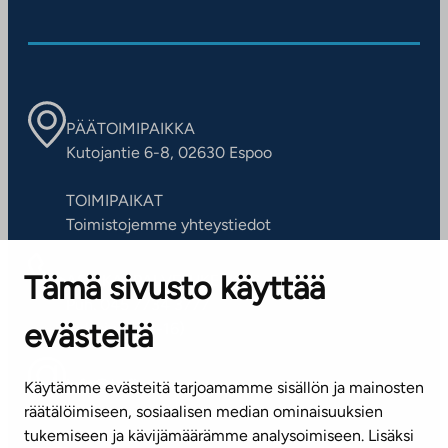
PÄÄTOIMIPAIKKA
Kutojantie 6-8, 02630 Espoo
TOIMIPAIKAT
Toimistojemme yhteystiedot
Tämä sivusto käyttää
ASIAKASPALVELUKESKUS
Puh. 045 7734 3777
evästeitä
(arkisin klo 8-16)
info@ta.fi
Käytämme evästeitä tarjoamamme sisällön ja mainosten
räätälöimiseen, sosiaalisen median ominaisuuksien
tukemiseen ja kävijämäärämme analysoimiseen. Lisäksi