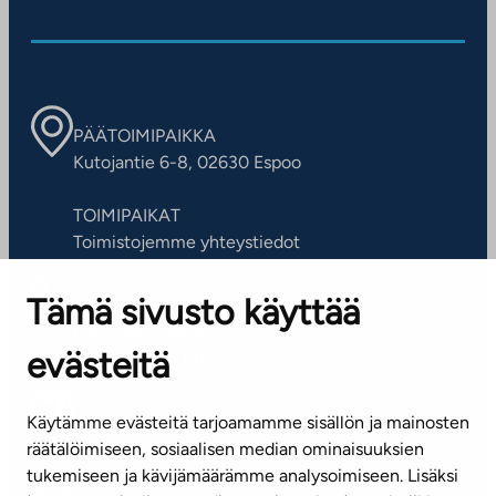
PÄÄTOIMIPAIKKA
Kutojantie 6-8, 02630 Espoo
TOIMIPAIKAT
Toimistojemme yhteystiedot
Tämä sivusto käyttää
ASIAKASPALVELUKESKUS
Puh. 045 7734 3777
evästeitä
(arkisin klo 8-16)
info@ta.fi
Käytämme evästeitä tarjoamamme sisällön ja mainosten
räätälöimiseen, sosiaalisen median ominaisuuksien
tukemiseen ja kävijämäärämme analysoimiseen. Lisäksi