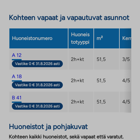
Kohteen vapaat ja vapautuvat asunnot
Huoneis
Huoneistonumero
m²
Kerros
totyyppi
A 12
2h+kt
51,5
3/5
Vastike 0 € 31.8.2026 asti
A 18
2h+kt
51,5
4/5
Vastike 0 € 31.8.2026 asti
B 41
2h+kt
51,5
4/5
Vastike 0 € 31.8.2026 asti
Huoneistot ja pohjakuvat
Kohteen kaikki huoneistot, sekä vapaat että varatut.