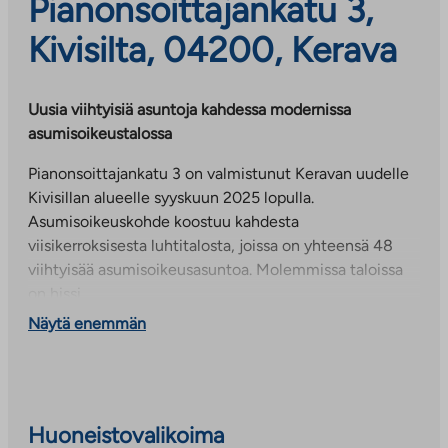
Pianonsoittajankatu 3,
Kivisilta, 04200, Kerava
Uusia viihtyisiä asuntoja kahdessa modernissa
asumisoikeustalossa
Pianonsoittajankatu 3 on valmistunut Keravan uudelle
Kivisillan alueelle syyskuun 2025 lopulla.
Asumisoikeuskohde koostuu kahdesta
viisikerroksisesta luhtitalosta, joissa on yhteensä 48
viihtyisää asumisoikeusasuntoa. Molemmissa taloissa
on hissi.
Näytä enemmän
Viihtyisä piha-alue sijoittuu talojen keskelle. Yhteistilat
sijaitsevat talojen ensimmäisissä kerroksissa.
Talokohtaisia yhteistiloja ovat lämpimät ulkoiluväline-,
lastenvaunu- ja irtaimistovarastotilat. Tämän lisäksi A-
talon ensimmäisessä kerroksessa on kaksi saunatilaa,
Huoneistovalikoima