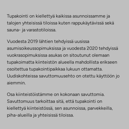
Tupakointi on kiellettyä kaikissa asunnoissamme ja
talojen yhteisissä tiloissa kuten rappukäytävissä sekä
sauna- ja varastotiloissa.
Vuodesta 2019 lähtien tehdyissä uusissa
asumisoikeussopimuksissa ja vuodesta 2020 tehdyissä
vuokrasopimuksissa asukas on sitoutunut olemaan
tupakoimatta kiinteistön alueella mahdollista erikseen
osoitettua tupakointipaikkaa lukuun ottamatta.
Uudiskohteissa savuttomuusehto on otettu käyttöön jo
aiemmin.
Osa kiinteistöistämme on kokonaan savuttomia.
Savuttomuus tarkoittaa sitä, että tupakointi on
kiellettyä kiinteistössä, sen asunnoissa, parvekkeilla,
piha-alueilla ja yhteisissä tiloissa.