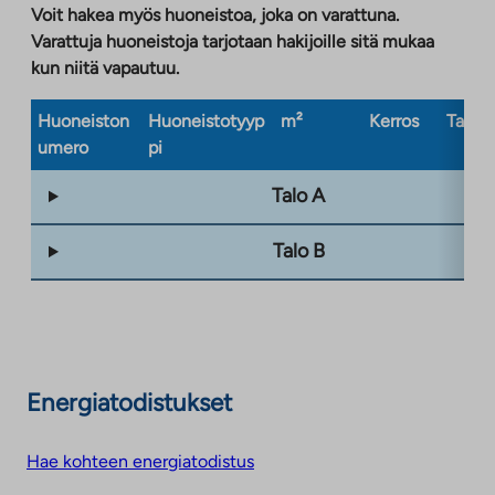
Voit hakea myös huoneistoa, joka on varattuna.
Varattuja huoneistoja tarjotaan hakijoille sitä mukaa
kun niitä vapautuu.
Huoneiston
Huoneistotyyp
m²
Kerros
Taloty
umero
pi
Talo A
Talo B
Energiatodistukset
Hae kohteen energiatodistus