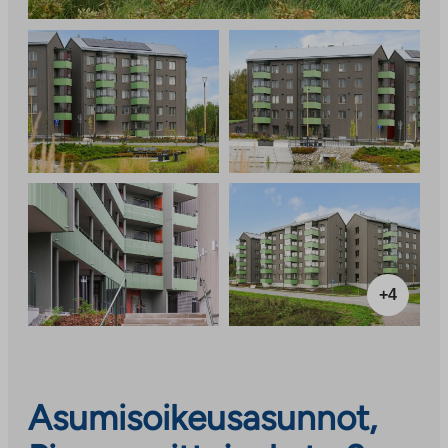
+4
Asumisoikeusasunnot,