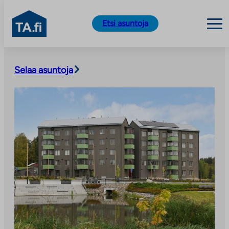
TA.fi
Etsi asuntoja
Siirry
sisältöön
Selaa asuntoja