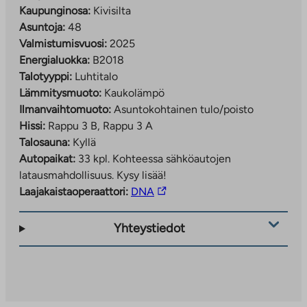
Kaupunginosa:
Kivisilta
Asuntoja:
48
Valmistumisvuosi:
2025
Energialuokka:
B2018
Talotyyppi:
Luhtitalo
Lämmitysmuoto:
Kaukolämpö
Ilmanvaihtomuoto:
Asuntokohtainen tulo/poisto
Hissi:
Rappu 3 B, Rappu 3 A
Talosauna:
Kyllä
Autopaikat:
33 kpl.
Kohteessa sähköautojen
latausmahdollisuus. Kysy lisää!
Linkki
Laajakaistaoperaattori:
DNA
vie
ulkopuoliseen
Yhteystiedot
palveluun.
Linkki
aukeaa
uuteen
välilehteen